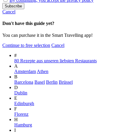
By continuing, you accept the privacy policy
Cancel
Don't have this guide yet?
You can purchase it in the Smart Travelling app!
Continue to free selection
Cancel
#
80 Rezepte aus unseren liebsten Restaurants
A
Amsterdam
Athen
B
Barcelona
Basel
Berlin
Brüssel
D
Dublin
E
Edinburgh
F
Florenz
H
Hamburg
I