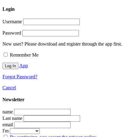
Login
Username
Password
New user? Please download and register through the app first.
Remember Me
App
Forgot Password?
Cancel
Newsletter
name
Last name
email
I'm