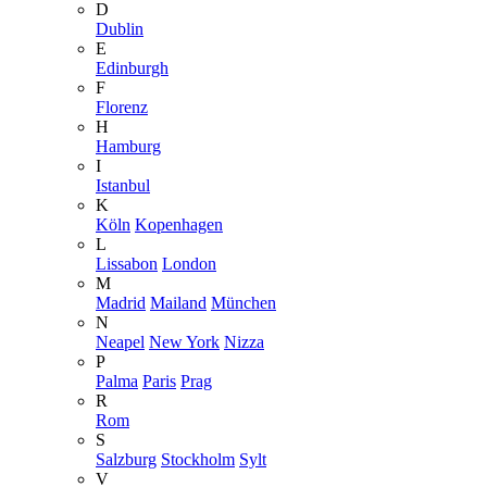
D
Dublin
E
Edinburgh
F
Florenz
H
Hamburg
I
Istanbul
K
Köln
Kopenhagen
L
Lissabon
London
M
Madrid
Mailand
München
N
Neapel
New York
Nizza
P
Palma
Paris
Prag
R
Rom
S
Salzburg
Stockholm
Sylt
V