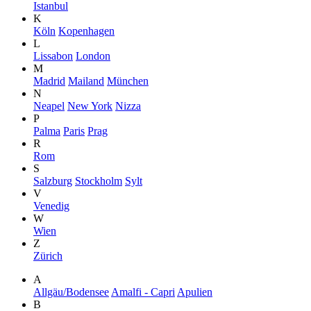
Istanbul
K
Köln
Kopenhagen
L
Lissabon
London
M
Madrid
Mailand
München
N
Neapel
New York
Nizza
P
Palma
Paris
Prag
R
Rom
S
Salzburg
Stockholm
Sylt
V
Venedig
W
Wien
Z
Zürich
A
Allgäu/Bodensee
Amalfi - Capri
Apulien
B