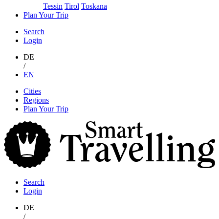
Tessin
Tirol
Toskana
Plan Your Trip
Search
Login
DE
/
EN
Skip
Cities
to
Regions
content
Plan Your Trip
S
T
Search
Login
DE
/