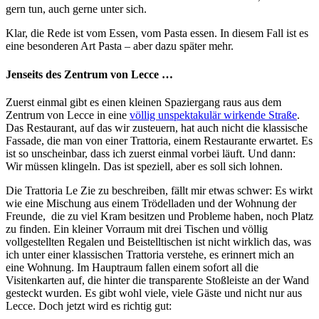
gern tun, auch gerne unter sich.
Klar, die Rede ist vom Essen, vom Pasta essen. In diesem Fall ist es
eine besonderen Art Pasta – aber dazu später mehr.
Jenseits des Zentrum von Lecce …
Zuerst einmal gibt es einen kleinen Spaziergang raus aus dem
Zentrum von Lecce in eine
völlig unspektakulär wirkende Straße
.
Das Restaurant, auf das wir zusteuern, hat auch nicht die klassische
Fassade, die man von einer Trattoria, einem Restaurante erwartet. Es
ist so unscheinbar, dass ich zuerst einmal vorbei läuft. Und dann:
Wir müssen klingeln. Das ist speziell, aber es soll sich lohnen.
Die Trattoria Le Zie zu beschreiben, fällt mir etwas schwer: Es wirkt
wie eine Mischung aus einem Trödelladen und der Wohnung der
Freunde, die zu viel Kram besitzen und Probleme haben, noch Platz
zu finden. Ein kleiner Vorraum mit drei Tischen und völlig
vollgestellten Regalen und Beistelltischen ist nicht wirklich das, was
ich unter einer klassischen Trattoria verstehe, es erinnert mich an
eine Wohnung. Im Hauptraum fallen einem sofort all die
Visitenkarten auf, die hinter die transparente Stoßleiste an der Wand
gesteckt wurden. Es gibt wohl viele, viele Gäste und nicht nur aus
Lecce. Doch jetzt wird es richtig gut: