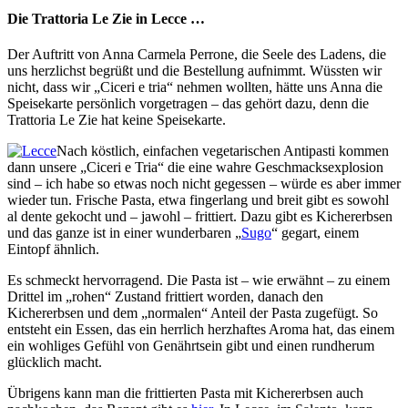
Die Trattoria Le Zie in Lecce …
Der Auftritt von Anna Carmela Perrone, die Seele des Ladens, die
uns herzlichst begrüßt und die Bestellung aufnimmt. Wüssten wir
nicht, dass wir „Ciceri e tria“ nehmen wollten, hätte uns Anna die
Speisekarte persönlich vorgetragen – das gehört dazu, denn die
Trattoria Le Zie hat keine Speisekarte.
Nach köstlich, einfachen vegetarischen Antipasti kommen
dann unsere „Ciceri e Tria“ die eine wahre Geschmacksexplosion
sind – ich habe so etwas noch nicht gegessen – würde es aber immer
wieder tun. Frische Pasta, etwa fingerlang und breit gibt es sowohl
al dente gekocht und – jawohl – frittiert. Dazu gibt es Kichererbsen
und das ganze ist in einer wunderbaren „
Sugo
“ gegart, einem
Eintopf ähnlich.
Es schmeckt hervorragend. Die Pasta ist – wie erwähnt – zu einem
Drittel im „rohen“ Zustand frittiert worden, danach den
Kichererbsen und dem „normalen“ Anteil der Pasta zugefügt. So
entsteht ein Essen, das ein herrlich herzhaftes Aroma hat, das einem
ein wohliges Gefühl von Genährtsein gibt und einen rundherum
glücklich macht.
Übrigens kann man die frittierten Pasta mit Kichererbsen auch