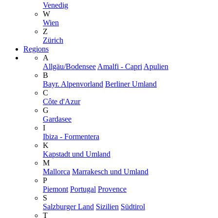
Venedig
W
Wien
Z
Zürich
Regions
A
Allgäu/Bodensee
Amalfi - Capri
Apulien
B
Bayr. Alpenvorland
Berliner Umland
C
Côte d'Azur
G
Gardasee
I
Ibiza - Formentera
K
Kapstadt und Umland
M
Mallorca
Marrakesch und Umland
P
Piemont
Portugal
Provence
S
Salzburger Land
Sizilien
Südtirol
T