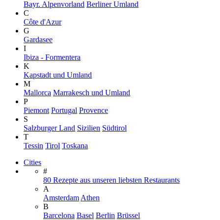
Bayr. Alpenvorland
Berliner Umland
C
Côte d'Azur
G
Gardasee
I
Ibiza - Formentera
K
Kapstadt und Umland
M
Mallorca
Marrakesch und Umland
P
Piemont
Portugal
Provence
S
Salzburger Land
Sizilien
Südtirol
T
Tessin
Tirol
Toskana
Cities
#
80 Rezepte aus unseren liebsten Restaurants
A
Amsterdam
Athen
B
Barcelona
Basel
Berlin
Brüssel