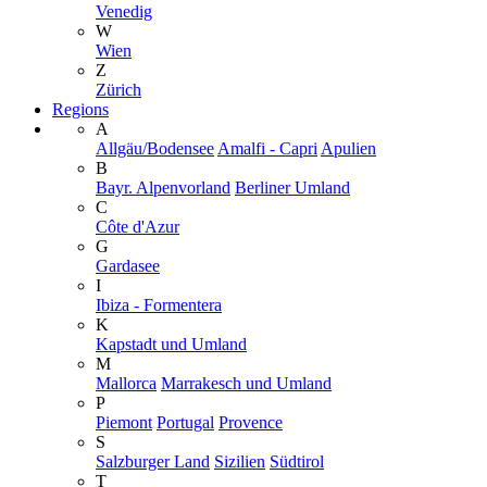
Venedig
W
Wien
Z
Zürich
Regions
A
Allgäu/Bodensee
Amalfi - Capri
Apulien
B
Bayr. Alpenvorland
Berliner Umland
C
Côte d'Azur
G
Gardasee
I
Ibiza - Formentera
K
Kapstadt und Umland
M
Mallorca
Marrakesch und Umland
P
Piemont
Portugal
Provence
S
Salzburger Land
Sizilien
Südtirol
T