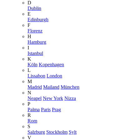
D
Dublin
E
Edinburgh
F
Florenz
H
Hamburg
I
Istanbul
K
Köln
Kopenhagen
L
Lissabon
London
M
Madrid
Mailand
München
N
Neapel
New York
Nizza
P
Palma
Paris
Prag
R
Rom
S
Salzburg
Stockholm
Sylt
V