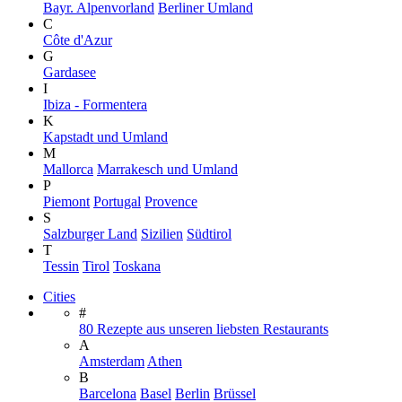
Bayr. Alpenvorland
Berliner Umland
C
Côte d'Azur
G
Gardasee
I
Ibiza - Formentera
K
Kapstadt und Umland
M
Mallorca
Marrakesch und Umland
P
Piemont
Portugal
Provence
S
Salzburger Land
Sizilien
Südtirol
T
Tessin
Tirol
Toskana
Cities
#
80 Rezepte aus unseren liebsten Restaurants
A
Amsterdam
Athen
B
Barcelona
Basel
Berlin
Brüssel