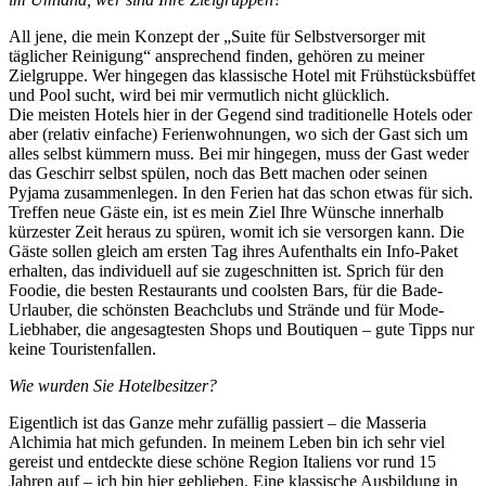
All jene, die mein Konzept der „Suite für Selbstversorger mit
täglicher Reinigung“ ansprechend finden, gehören zu meiner
Zielgruppe. Wer hingegen das klassische Hotel mit Frühstücksbüffet
und Pool sucht, wird bei mir vermutlich nicht glücklich.
Die meisten Hotels hier in der Gegend sind traditionelle Hotels oder
aber (relativ einfache) Ferienwohnungen, wo sich der Gast sich um
alles selbst kümmern muss. Bei mir hingegen, muss der Gast weder
das Geschirr selbst spülen, noch das Bett machen oder seinen
Pyjama zusammenlegen. In den Ferien hat das schon etwas für sich.
Treffen neue Gäste ein, ist es mein Ziel Ihre Wünsche innerhalb
kürzester Zeit heraus zu spüren, womit ich sie versorgen kann. Die
Gäste sollen gleich am ersten Tag ihres Aufenthalts ein Info-Paket
erhalten, das individuell auf sie zugeschnitten ist. Sprich für den
Foodie, die besten Restaurants und coolsten Bars, für die Bade-
Urlauber, die schönsten Beachclubs und Strände und für Mode-
Liebhaber, die angesagtesten Shops und Boutiquen – gute Tipps nur
keine Touristenfallen.
Wie wurden Sie Hotelbesitzer?
Eigentlich ist das Ganze mehr zufällig passiert – die Masseria
Alchimia hat mich gefunden. In meinem Leben bin ich sehr viel
gereist und entdeckte diese schöne Region Italiens vor rund 15
Jahren auf – ich bin hier geblieben. Eine klassische Ausbildung in