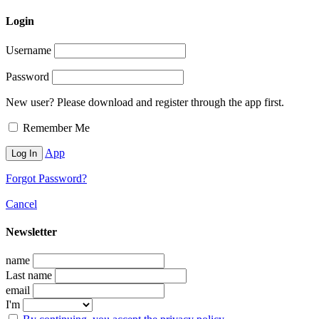
Login
Username
Password
New user? Please download and register through the app first.
Remember Me
App
Forgot Password?
Cancel
Newsletter
name
Last name
email
I'm