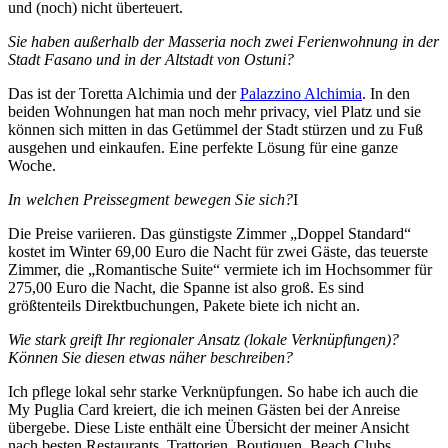
und (noch) nicht überteuert.
Sie haben außerhalb der Masseria noch zwei Ferienwohnung in der
Stadt Fasano und in der Altstadt von Ostuni?
Das ist der Toretta Alchimia und der
Palazzino Alchimia
. In den
beiden Wohnungen hat man noch mehr privacy, viel Platz und sie
können sich mitten in das Getümmel der Stadt stürzen und zu Fuß
ausgehen und einkaufen. Eine perfekte Lösung für eine ganze
Woche.
I
n welchen Preissegment bewegen Sie sich?
I
Die Preise variieren. Das günstigste Zimmer „Doppel Standard“
kostet im Winter 69,00 Euro die Nacht für zwei Gäste, das teuerste
Zimmer, die „Romantische Suite“ vermiete ich im Hochsommer für
275,00 Euro die Nacht, die Spanne ist also groß. Es sind
größtenteils Direktbuchungen, Pakete biete ich nicht an.
Wie stark greift Ihr regionaler Ansatz (lokale Verknüpfungen)?
Können Sie diesen etwas näher beschreiben?
Ich pflege lokal sehr starke Verknüpfungen. So habe ich auch die
My Puglia Card kreiert, die ich meinen Gästen bei der Anreise
übergebe. Diese Liste enthält eine Übersicht der meiner Ansicht
nach besten Restaurants, Trattorien, Boutiquen, Beach Clubs,