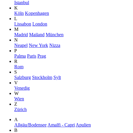
Istanbul
K
Köln
Kopenhagen
L
Lissabon
London
M
Madrid
Mailand
München
N
Neapel
New York
Nizza
P
Palma
Paris
Prag
R
Rom
S
Salzburg
Stockholm
Sylt
V
Venedig
W
Wien
Z
Zürich
A
Allgäu/Bodensee
Amalfi - Capri
Apulien
B