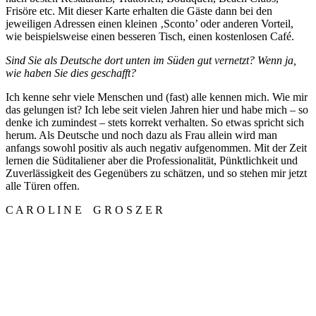
Frisöre etc. Mit dieser Karte erhalten die Gäste dann bei den
jeweiligen Adressen einen kleinen ‚Sconto’ oder anderen Vorteil,
wie beispielsweise einen besseren Tisch, einen kostenlosen Café.
Sind Sie als Deutsche dort unten im Süden gut vernetzt? Wenn ja,
wie haben Sie dies geschafft?
Ich kenne sehr viele Menschen und (fast) alle kennen mich. Wie mir
das gelungen ist? Ich lebe seit vielen Jahren hier und habe mich – so
denke ich zumindest – stets korrekt verhalten. So etwas spricht sich
herum. Als Deutsche und noch dazu als Frau allein wird man
anfangs sowohl positiv als auch negativ aufgenommen. Mit der Zeit
lernen die Süditaliener aber die Professionalität, Pünktlichkeit und
Zuverlässigkeit des Gegenübers zu schätzen, und so stehen mir jetzt
alle Türen offen.
C A R O L I N E G R O S Z E R