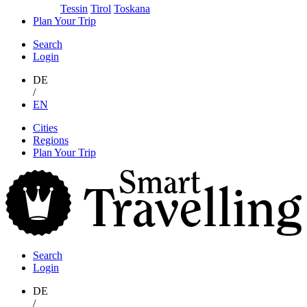
Tessin
Tirol
Toskana
Plan Your Trip
Search
Login
DE
/
EN
Skip
Cities
to
Regions
content
Plan Your Trip
S
T
Search
Login
DE
/