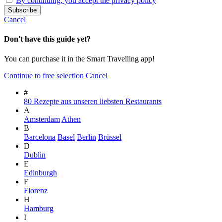
By continuing, you accept the privacy policy
Cancel
Don't have this guide yet?
You can purchase it in the Smart Travelling app!
Continue to free selection
Cancel
#
80 Rezepte aus unseren liebsten Restaurants
A
Amsterdam
Athen
B
Barcelona
Basel
Berlin
Brüssel
D
Dublin
E
Edinburgh
F
Florenz
H
Hamburg
I