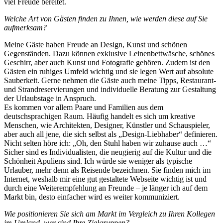
viel Freude bereitet.
Welche Art von Gästen finden zu Ihnen, wie werden diese auf Sie
aufmerksam?
Meine Gäste haben Freude an Design, Kunst und schönen
Gegenständen. Dazu können exklusive Leinenbettwäsche, schönes
Geschirr, aber auch Kunst und Fotografie gehören. Zudem ist den
Gästen ein ruhiges Umfeld wichtig und sie legen Wert auf absolute
Sauberkeit. Gerne nehmen die Gäste auch meine Tipps, Restaurant-
und Strandreservierungen und individuelle Beratung zur Gestaltung
der Urlaubstage in Anspruch.
Es kommen vor allem Paare und Familien aus dem
deutschsprachigen Raum. Häufig handelt es sich um kreative
Menschen, wie Architekten, Designer, Künstler und Schauspieler,
aber auch all jene, die sich selbst als „Design-Liebhaber“ definieren.
Nicht selten höre ich: „Oh, den Stuhl haben wir zuhause auch …“
Sicher sind es Individualisten, die neugierig auf die Kultur und die
Schönheit Apuliens sind. Ich würde sie weniger als typische
Urlauber, mehr denn als Reisende bezeichnen. Sie finden mich im
Internet, weshalb mir eine gut gestaltete Webseite wichtig ist und
durch eine Weiterempfehlung an Freunde – je länger ich auf dem
Markt bin, desto einfacher wird es weiter kommuniziert.
Wie positionieren Sie sich am Markt im Vergleich zu Ihren Kollegen
im Umland, wer sind Ihre Zielgruppen?