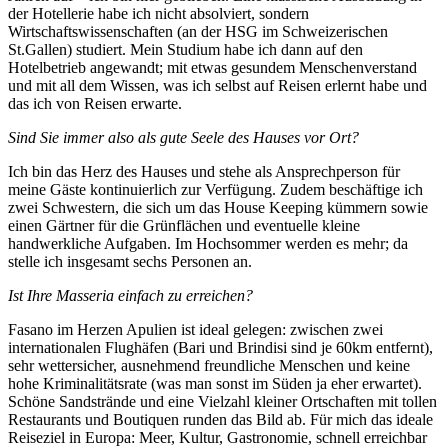
der Hotellerie habe ich nicht absolviert, sondern
Wirtschaftswissenschaften (an der HSG im Schweizerischen
St.Gallen) studiert. Mein Studium habe ich dann auf den
Hotelbetrieb angewandt; mit etwas gesundem Menschenverstand
und mit all dem Wissen, was ich selbst auf Reisen erlernt habe und
das ich von Reisen erwarte.
Sind Sie immer also als gute Seele des Hauses vor Ort?
Ich bin das Herz des Hauses und stehe als Ansprechperson für
meine Gäste kontinuierlich zur Verfügung. Zudem beschäftige ich
zwei Schwestern, die sich um das House Keeping kümmern sowie
einen Gärtner für die Grünflächen und eventuelle kleine
handwerkliche Aufgaben. Im Hochsommer werden es mehr; da
stelle ich insgesamt sechs Personen an.
Ist Ihre Masseria einfach zu erreichen?
Fasano im Herzen Apulien ist ideal gelegen: zwischen zwei
internationalen Flughäfen (Bari und Brindisi sind je 60km entfernt),
sehr wettersicher, ausnehmend freundliche Menschen und keine
hohe Kriminalitätsrate (was man sonst im Süden ja eher erwartet).
Schöne Sandstrände und eine Vielzahl kleiner Ortschaften mit tollen
Restaurants und Boutiquen runden das Bild ab. Für mich das ideale
Reiseziel in Europa: Meer, Kultur, Gastronomie, schnell erreichbar