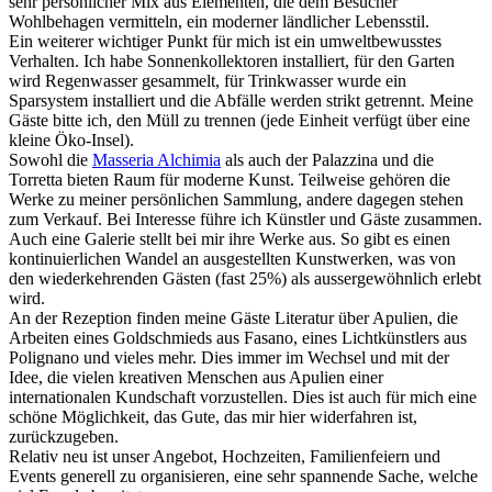
sehr persönlicher Mix aus Elementen, die dem Besucher
Wohlbehagen vermitteln, ein moderner ländlicher Lebensstil.
Ein weiterer wichtiger Punkt für mich ist ein umweltbewusstes
Verhalten. Ich habe Sonnenkollektoren installiert, für den Garten
wird Regenwasser gesammelt, für Trinkwasser wurde ein
Sparsystem installiert und die Abfälle werden strikt getrennt. Meine
Gäste bitte ich, den Müll zu trennen (jede Einheit verfügt über eine
kleine Öko-Insel).
Sowohl die
Masseria Alchimia
als auch der Palazzina und die
Torretta bieten Raum für moderne Kunst. Teilweise gehören die
Werke zu meiner persönlichen Sammlung, andere dagegen stehen
zum Verkauf. Bei Interesse führe ich Künstler und Gäste zusammen.
Auch eine Galerie stellt bei mir ihre Werke aus. So gibt es einen
kontinuierlichen Wandel an ausgestellten Kunstwerken, was von
den wiederkehrenden Gästen (fast 25%) als aussergewöhnlich erlebt
wird.
An der Rezeption finden meine Gäste Literatur über Apulien, die
Arbeiten eines Goldschmieds aus Fasano, eines Lichtkünstlers aus
Polignano und vieles mehr. Dies immer im Wechsel und mit der
Idee, die vielen kreativen Menschen aus Apulien einer
internationalen Kundschaft vorzustellen. Dies ist auch für mich eine
schöne Möglichkeit, das Gute, das mir hier widerfahren ist,
zurückzugeben.
Relativ neu ist unser Angebot, Hochzeiten, Familienfeiern und
Events generell zu organisieren, eine sehr spannende Sache, welche