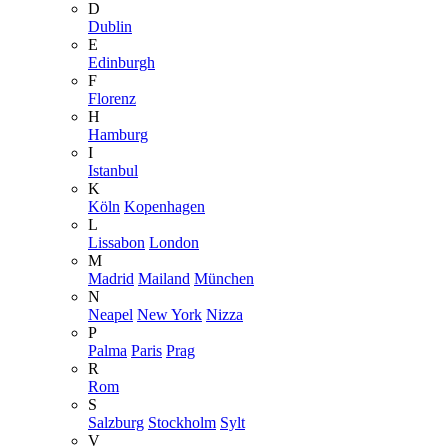
D
Dublin
E
Edinburgh
F
Florenz
H
Hamburg
I
Istanbul
K
Köln
Kopenhagen
L
Lissabon
London
M
Madrid
Mailand
München
N
Neapel
New York
Nizza
P
Palma
Paris
Prag
R
Rom
S
Salzburg
Stockholm
Sylt
V