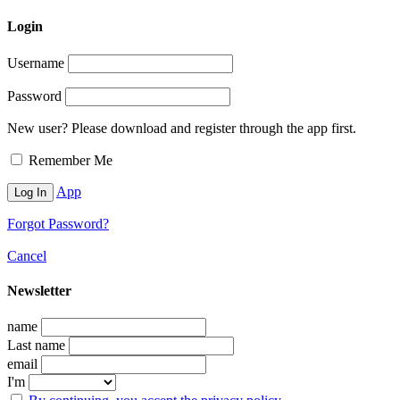
Login
Username
Password
New user? Please download and register through the app first.
Remember Me
App
Forgot Password?
Cancel
Newsletter
name
Last name
email
I'm