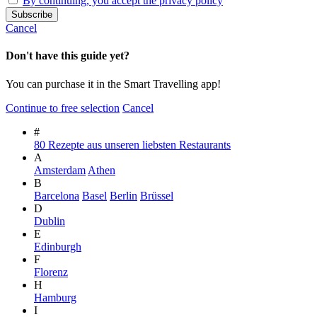
By continuing, you accept the privacy policy
Cancel
Don't have this guide yet?
You can purchase it in the Smart Travelling app!
Continue to free selection
Cancel
#
80 Rezepte aus unseren liebsten Restaurants
A
Amsterdam
Athen
B
Barcelona
Basel
Berlin
Brüssel
D
Dublin
E
Edinburgh
F
Florenz
H
Hamburg
I