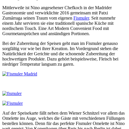
Mittlerweile ist Nino angesehener Chefkoch in der Madrider
Gastronomie und verwirklichte 2016 gemeinsam mit Patxi
Zumárraga seinen Traum vom eigenen
Fismuler
. Seit nunmehr
einem Jahr servieren sie eine traditionell spanische Küche mit
nordischem Touch. Eine Art Modern Convenient Food mit
Gourmetansprüchen und anständigen Portionen.
Bei der Zubereitung der Speisen geht man im Fismuler genauso
sorgfältig vor wie bei ihrer Kreation. Im Vordergrund stehen die
Natürlichkeit der Gerichte und die schonende Zubereitung der
hochwertigen Produkte. Dazu gehört beispielsweise, Fleisch bei
niedriger Temperatur langsam zu garen.
Auf der Speisekarte fällt neben dem Wiener Schnitzel vor allem das
Omelette ins Auge, welches die Gäste mit verschiedenen Füllungen
bestellen können. Denn für das perfekte Fismuler Omelette ist Nino
weit gereist: Von Kopenhagen über Paris bis nach Berlin ist dabei