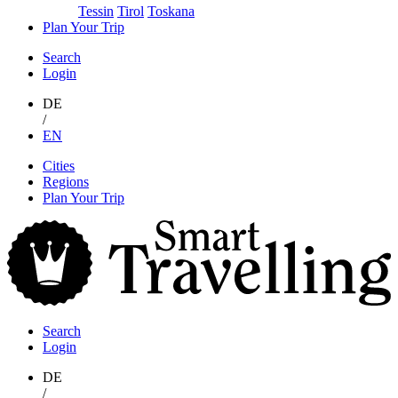
Tessin
Tirol
Toskana
Plan Your Trip
Search
Login
DE
/
EN
Skip
Cities
to
Regions
content
Plan Your Trip
S
T
Search
Login
DE
/