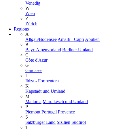
Venedig
W
Wien
Z
Zürich
Regions
A
Allgäu/Bodensee
Amalfi - Capri
Apulien
B
Bayr. Alpenvorland
Berliner Umland
C
Côte d'Azur
G
Gardasee
I
Ibiza - Formentera
K
Kapstadt und Umland
M
Mallorca
Marrakesch und Umland
P
Piemont
Portugal
Provence
S
Salzburger Land
Sizilien
Südtirol
T