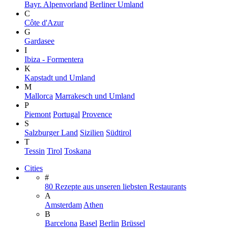
Bayr. Alpenvorland
Berliner Umland
C
Côte d'Azur
G
Gardasee
I
Ibiza - Formentera
K
Kapstadt und Umland
M
Mallorca
Marrakesch und Umland
P
Piemont
Portugal
Provence
S
Salzburger Land
Sizilien
Südtirol
T
Tessin
Tirol
Toskana
Cities
#
80 Rezepte aus unseren liebsten Restaurants
A
Amsterdam
Athen
B
Barcelona
Basel
Berlin
Brüssel