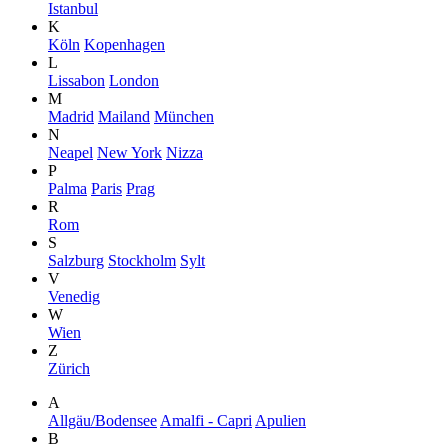
Istanbul
K
Köln
Kopenhagen
L
Lissabon
London
M
Madrid
Mailand
München
N
Neapel
New York
Nizza
P
Palma
Paris
Prag
R
Rom
S
Salzburg
Stockholm
Sylt
V
Venedig
W
Wien
Z
Zürich
A
Allgäu/Bodensee
Amalfi - Capri
Apulien
B