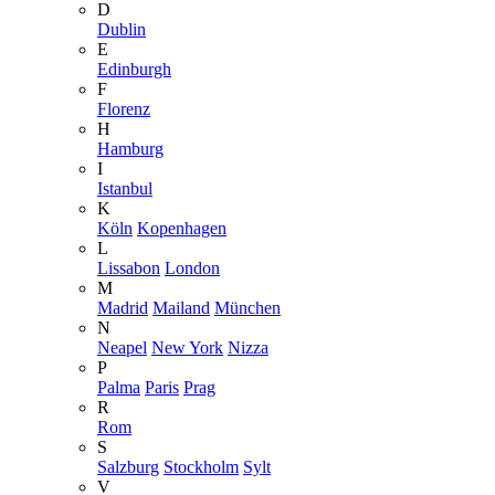
D
Dublin
E
Edinburgh
F
Florenz
H
Hamburg
I
Istanbul
K
Köln
Kopenhagen
L
Lissabon
London
M
Madrid
Mailand
München
N
Neapel
New York
Nizza
P
Palma
Paris
Prag
R
Rom
S
Salzburg
Stockholm
Sylt
V