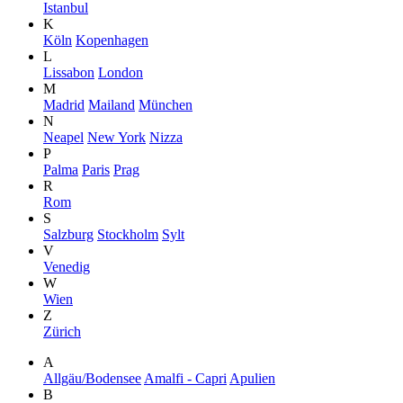
Istanbul
K
Köln
Kopenhagen
L
Lissabon
London
M
Madrid
Mailand
München
N
Neapel
New York
Nizza
P
Palma
Paris
Prag
R
Rom
S
Salzburg
Stockholm
Sylt
V
Venedig
W
Wien
Z
Zürich
A
Allgäu/Bodensee
Amalfi - Capri
Apulien
B