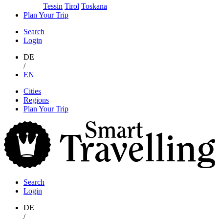
Tessin
Tirol
Toskana
Plan Your Trip
Search
Login
DE
/
EN
Skip
Cities
to
Regions
content
Plan Your Trip
S
T
Search
Login
DE
/