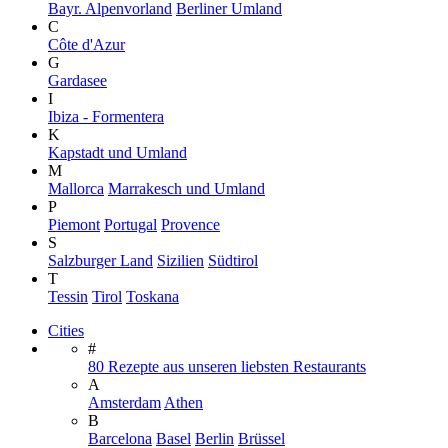
Bayr. Alpenvorland
Berliner Umland
C
Côte d'Azur
G
Gardasee
I
Ibiza - Formentera
K
Kapstadt und Umland
M
Mallorca
Marrakesch und Umland
P
Piemont
Portugal
Provence
S
Salzburger Land
Sizilien
Südtirol
T
Tessin
Tirol
Toskana
Cities
#
80 Rezepte aus unseren liebsten Restaurants
A
Amsterdam
Athen
B
Barcelona
Basel
Berlin
Brüssel