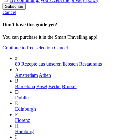
By continuing, you accept the privacy policy
Cancel
Don't have this guide yet?
You can purchase it in the Smart Travelling app!
Continue to free selection
Cancel
#
80 Rezepte aus unseren liebsten Restaurants
A
Amsterdam
Athen
B
Barcelona
Basel
Berlin
Brüssel
D
Dublin
E
Edinburgh
F
Florenz
H
Hamburg
I