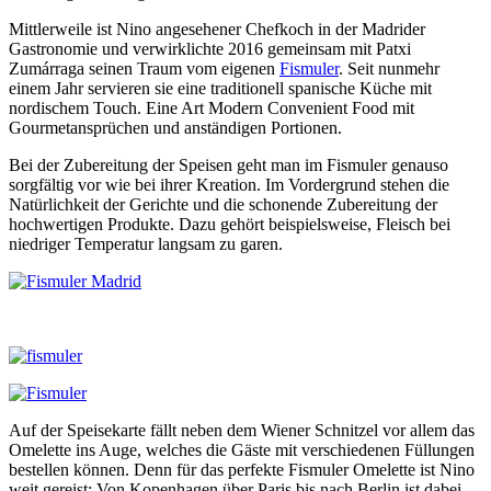
Mittlerweile ist Nino angesehener Chefkoch in der Madrider
Gastronomie und verwirklichte 2016 gemeinsam mit Patxi
Zumárraga seinen Traum vom eigenen
Fismuler
. Seit nunmehr
einem Jahr servieren sie eine traditionell spanische Küche mit
nordischem Touch. Eine Art Modern Convenient Food mit
Gourmetansprüchen und anständigen Portionen.
Bei der Zubereitung der Speisen geht man im Fismuler genauso
sorgfältig vor wie bei ihrer Kreation. Im Vordergrund stehen die
Natürlichkeit der Gerichte und die schonende Zubereitung der
hochwertigen Produkte. Dazu gehört beispielsweise, Fleisch bei
niedriger Temperatur langsam zu garen.
Auf der Speisekarte fällt neben dem Wiener Schnitzel vor allem das
Omelette ins Auge, welches die Gäste mit verschiedenen Füllungen
bestellen können. Denn für das perfekte Fismuler Omelette ist Nino
weit gereist: Von Kopenhagen über Paris bis nach Berlin ist dabei