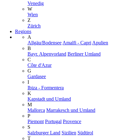
Venedig
W
Wien
Z
Zürich
Regions
A
Allgäu/Bodensee
Amalfi - Capri
Apulien
B
Bayr. Alpenvorland
Berliner Umland
C
Côte d'Azur
G
Gardasee
I
Ibiza - Formentera
K
Kapstadt und Umland
M
Mallorca
Marrakesch und Umland
P
Piemont
Portugal
Provence
S
Salzburger Land
Sizilien
Südtirol
T