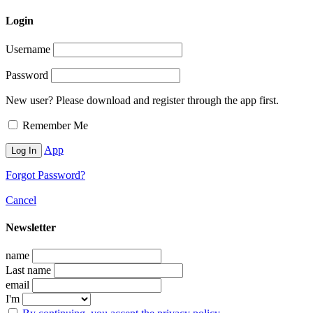
Login
Username
Password
New user? Please download and register through the app first.
Remember Me
App
Forgot Password?
Cancel
Newsletter
name
Last name
email
I'm