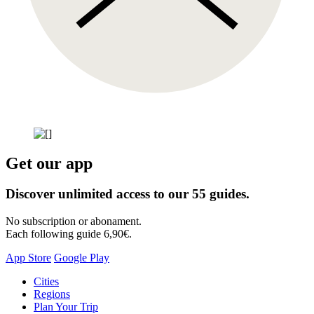
Get our app
Discover unlimited access to our 55 guides.
No subscription or abonament.
Each following guide 6,90€.
App Store
Google Play
Skip
Cities
to
Regions
content
Plan Your Trip