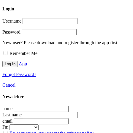
Login
Username
Password
New user? Please download and register through the app first.
Remember Me
App
Forgot Password?
Cancel
Newsletter
name
Last name
email
I'm