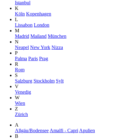
Istanbul
K
Köln
Kopenhagen
L
Lissabon
London
M
Madrid
Mailand
München
N
Neapel
New York
Nizza
P
Palma
Paris
Prag
R
Rom
S
Salzburg
Stockholm
Sylt
V
Venedig
W
Wien
Z
Zürich
A
Allgäu/Bodensee
Amalfi - Capri
Apulien
B