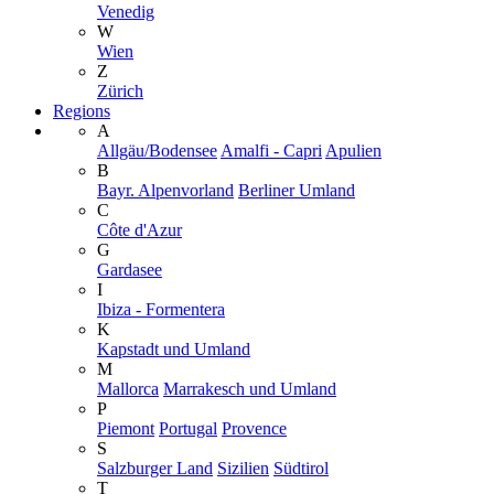
Venedig
W
Wien
Z
Zürich
Regions
A
Allgäu/Bodensee
Amalfi - Capri
Apulien
B
Bayr. Alpenvorland
Berliner Umland
C
Côte d'Azur
G
Gardasee
I
Ibiza - Formentera
K
Kapstadt und Umland
M
Mallorca
Marrakesch und Umland
P
Piemont
Portugal
Provence
S
Salzburger Land
Sizilien
Südtirol
T