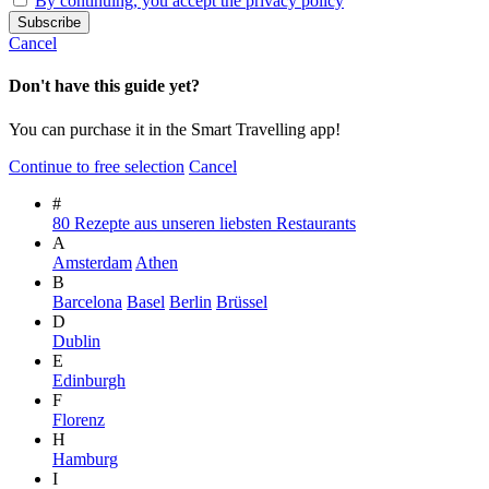
By continuing, you accept the privacy policy
Cancel
Don't have this guide yet?
You can purchase it in the Smart Travelling app!
Continue to free selection
Cancel
#
80 Rezepte aus unseren liebsten Restaurants
A
Amsterdam
Athen
B
Barcelona
Basel
Berlin
Brüssel
D
Dublin
E
Edinburgh
F
Florenz
H
Hamburg
I