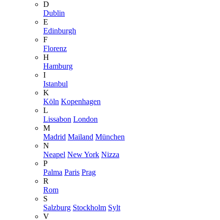
D
Dublin
E
Edinburgh
F
Florenz
H
Hamburg
I
Istanbul
K
Köln
Kopenhagen
L
Lissabon
London
M
Madrid
Mailand
München
N
Neapel
New York
Nizza
P
Palma
Paris
Prag
R
Rom
S
Salzburg
Stockholm
Sylt
V