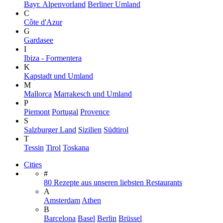
Bayr. Alpenvorland
Berliner Umland
C
Côte d'Azur
G
Gardasee
I
Ibiza - Formentera
K
Kapstadt und Umland
M
Mallorca
Marrakesch und Umland
P
Piemont
Portugal
Provence
S
Salzburger Land
Sizilien
Südtirol
T
Tessin
Tirol
Toskana
Cities
#
80 Rezepte aus unseren liebsten Restaurants
A
Amsterdam
Athen
B
Barcelona
Basel
Berlin
Brüssel