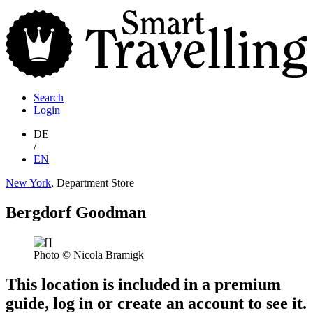
S
T
Search
Login
DE
/
EN
New York
, Department Store
Bergdorf Goodman
Photo © Nicola Bramigk
This location is included in a premium
guide, log in or create an account to see it.