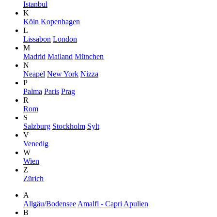
Istanbul
K
Köln
Kopenhagen
L
Lissabon
London
M
Madrid
Mailand
München
N
Neapel
New York
Nizza
P
Palma
Paris
Prag
R
Rom
S
Salzburg
Stockholm
Sylt
V
Venedig
W
Wien
Z
Zürich
A
Allgäu/Bodensee
Amalfi - Capri
Apulien
B