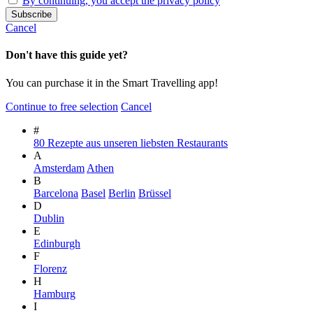
By continuing, you accept the privacy policy
Cancel
Don't have this guide yet?
You can purchase it in the Smart Travelling app!
Continue to free selection
Cancel
#
80 Rezepte aus unseren liebsten Restaurants
A
Amsterdam
Athen
B
Barcelona
Basel
Berlin
Brüssel
D
Dublin
E
Edinburgh
F
Florenz
H
Hamburg
I