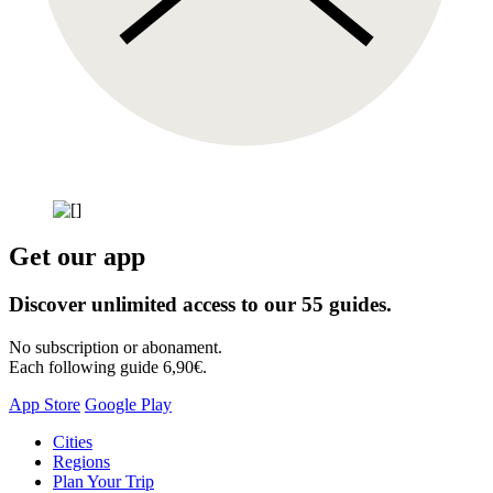
Get our app
Discover unlimited access to our 55 guides.
No subscription or abonament.
Each following guide 6,90€.
App Store
Google Play
Skip
Cities
to
Regions
content
Plan Your Trip