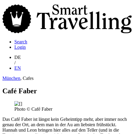
S
T
Search
Login
DE
/
EN
München
, Cafes
Café Faber
Photo © Café Faber
Das Café Faber ist längst kein Geheimtipp mehr, aber immer noch
genau der Ort, an dem man in der Au am liebsten frühstückt.
Hannah und Leon bringen hier alles auf den Teller (und in die