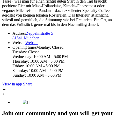
Tasse), was man für einen richtig guten Start in den Tag braucht:
pochierte Eier mit Miso-Hollandaise, Kimchi-Cheesetoast oder
veganer Milchreis mit Pandan – dazu exzellenter Specialty Coffee,
geröstet von kleinen lokalen Röstereien. Das Interieur ist schlicht,
stilvoll und gemütlich, die Stimmung wie bei Freunden. Ein Ort, an
dem das Frühstück gerne mal bis in den Nachmittag dauert.
Address
Zeppelinstraße 5
81541 München
Website
Website
Opening times
Monday: Closed
Tuesday: Closed
Wednesday: 10:00 AM – 5:00 PM
Thursday: 10:00 AM – 5:00 PM
Friday: 10:00 AM – 5:00 PM
Saturday: 10:00 AM – 5:00 PM
Sunday: 10:00 AM – 5:00 PM
View in app
Share
→
←
Join our community and you will get your