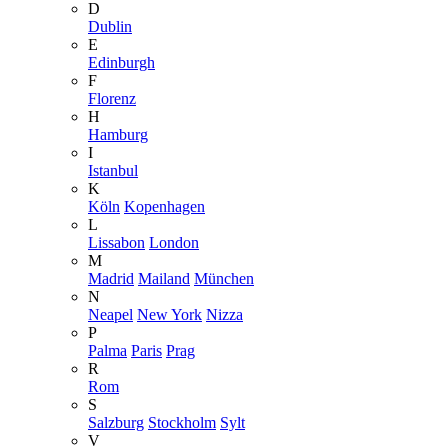
D
Dublin
E
Edinburgh
F
Florenz
H
Hamburg
I
Istanbul
K
Köln
Kopenhagen
L
Lissabon
London
M
Madrid
Mailand
München
N
Neapel
New York
Nizza
P
Palma
Paris
Prag
R
Rom
S
Salzburg
Stockholm
Sylt
V