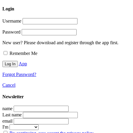
Login
Username
Password
New user? Please download and register through the app first.
Remember Me
App
Forgot Password?
Cancel
Newsletter
name
Last name
email
I'm