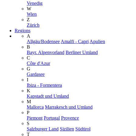
Venedig
W
Wien
Z
Zürich
Regions
A
Allgäu/Bodensee
Amalfi - Capri
Apulien
B
Bayr. Alpenvorland
Berliner Umland
C
Côte d'Azur
G
Gardasee
I
Ibiza - Formentera
K
Kapstadt und Umland
M
Mallorca
Marrakesch und Umland
P
Piemont
Portugal
Provence
S
Salzburger Land
Sizilien
Südtirol
T