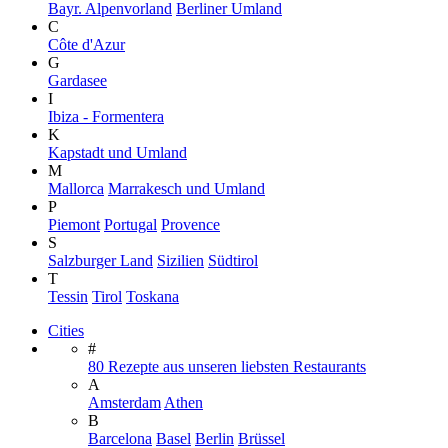
Bayr. Alpenvorland
Berliner Umland
C
Côte d'Azur
G
Gardasee
I
Ibiza - Formentera
K
Kapstadt und Umland
M
Mallorca
Marrakesch und Umland
P
Piemont
Portugal
Provence
S
Salzburger Land
Sizilien
Südtirol
T
Tessin
Tirol
Toskana
Cities
#
80 Rezepte aus unseren liebsten Restaurants
A
Amsterdam
Athen
B
Barcelona
Basel
Berlin
Brüssel