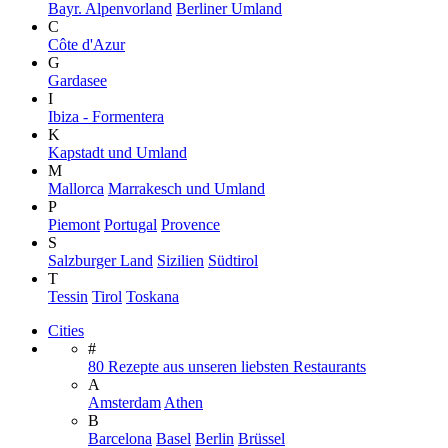
Bayr. Alpenvorland
Berliner Umland
C
Côte d'Azur
G
Gardasee
I
Ibiza - Formentera
K
Kapstadt und Umland
M
Mallorca
Marrakesch und Umland
P
Piemont
Portugal
Provence
S
Salzburger Land
Sizilien
Südtirol
T
Tessin
Tirol
Toskana
Cities
#
80 Rezepte aus unseren liebsten Restaurants
A
Amsterdam
Athen
B
Barcelona
Basel
Berlin
Brüssel