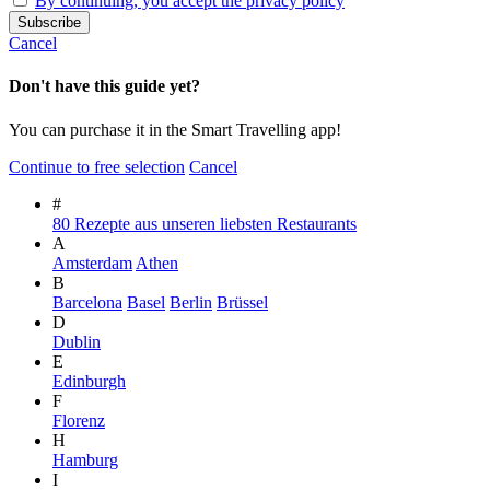
By continuing, you accept the privacy policy
Cancel
Don't have this guide yet?
You can purchase it in the Smart Travelling app!
Continue to free selection
Cancel
#
80 Rezepte aus unseren liebsten Restaurants
A
Amsterdam
Athen
B
Barcelona
Basel
Berlin
Brüssel
D
Dublin
E
Edinburgh
F
Florenz
H
Hamburg
I