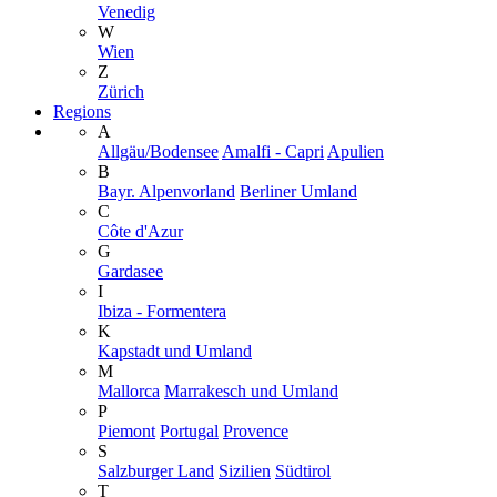
Venedig
W
Wien
Z
Zürich
Regions
A
Allgäu/Bodensee
Amalfi - Capri
Apulien
B
Bayr. Alpenvorland
Berliner Umland
C
Côte d'Azur
G
Gardasee
I
Ibiza - Formentera
K
Kapstadt und Umland
M
Mallorca
Marrakesch und Umland
P
Piemont
Portugal
Provence
S
Salzburger Land
Sizilien
Südtirol
T