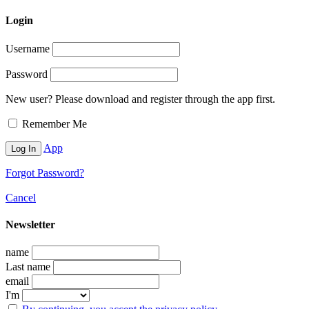
Login
Username
Password
New user? Please download and register through the app first.
Remember Me
App
Forgot Password?
Cancel
Newsletter
name
Last name
email
I'm