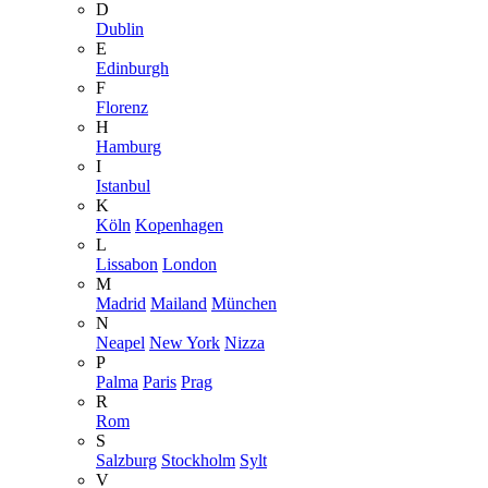
D
Dublin
E
Edinburgh
F
Florenz
H
Hamburg
I
Istanbul
K
Köln
Kopenhagen
L
Lissabon
London
M
Madrid
Mailand
München
N
Neapel
New York
Nizza
P
Palma
Paris
Prag
R
Rom
S
Salzburg
Stockholm
Sylt
V