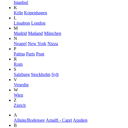
Istanbul
K
Köln
Kopenhagen
L
Lissabon
London
M
Madrid
Mailand
München
N
Neapel
New York
Nizza
P
Palma
Paris
Prag
R
Rom
S
Salzburg
Stockholm
Sylt
V
Venedig
W
Wien
Z
Zürich
A
Allgäu/Bodensee
Amalfi - Capri
Apulien
B