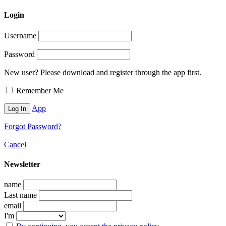
Login
Username
Password
New user? Please download and register through the app first.
Remember Me
App
Forgot Password?
Cancel
Newsletter
name
Last name
email
I'm