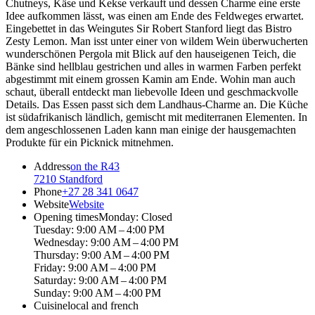
Chutneys, Käse und Kekse verkauft und dessen Charme eine erste
Idee aufkommen lässt, was einen am Ende des Feldweges erwartet.
Eingebettet in das Weingutes Sir Robert Stanford liegt das Bistro
Zesty Lemon. Man isst unter einer von wildem Wein überwucherten
wunderschönen Pergola mit Blick auf den hauseigenen Teich, die
Bänke sind hellblau gestrichen und alles in warmen Farben perfekt
abgestimmt mit einem grossen Kamin am Ende. Wohin man auch
schaut, überall entdeckt man liebevolle Ideen und geschmackvolle
Details. Das Essen passt sich dem Landhaus-Charme an. Die Küche
ist südafrikanisch ländlich, gemischt mit mediterranen Elementen. In
dem angeschlossenen Laden kann man einige der hausgemachten
Produkte für ein Picknick mitnehmen.
Address
on the R43
7210 Standford
Phone
+27 28 341 0647
Website
Website
Opening times
Monday: Closed
Tuesday: 9:00 AM – 4:00 PM
Wednesday: 9:00 AM – 4:00 PM
Thursday: 9:00 AM – 4:00 PM
Friday: 9:00 AM – 4:00 PM
Saturday: 9:00 AM – 4:00 PM
Sunday: 9:00 AM – 4:00 PM
Cuisine
local and french