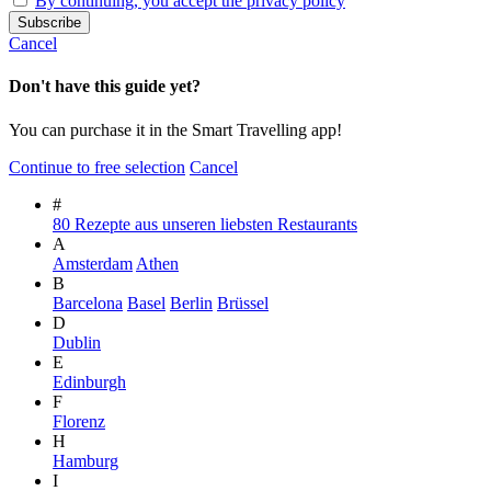
By continuing, you accept the privacy policy
Cancel
Don't have this guide yet?
You can purchase it in the Smart Travelling app!
Continue to free selection
Cancel
#
80 Rezepte aus unseren liebsten Restaurants
A
Amsterdam
Athen
B
Barcelona
Basel
Berlin
Brüssel
D
Dublin
E
Edinburgh
F
Florenz
H
Hamburg
I