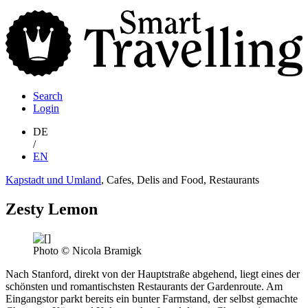
S
T
Search
Login
DE
/
EN
Kapstadt und Umland
, Cafes, Delis and Food, Restaurants
Zesty Lemon
Photo © Nicola Bramigk
Nach Stanford, direkt von der Hauptstraße abgehend, liegt eines der
schönsten und romantischsten Restaurants der Gardenroute. Am
Eingangstor parkt bereits ein bunter Farmstand, der selbst gemachte