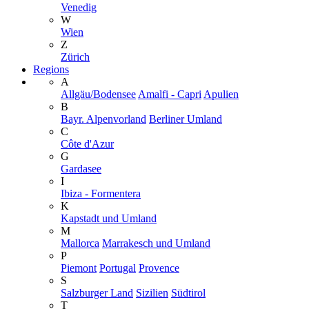
Venedig
W
Wien
Z
Zürich
Regions
A
Allgäu/Bodensee
Amalfi - Capri
Apulien
B
Bayr. Alpenvorland
Berliner Umland
C
Côte d'Azur
G
Gardasee
I
Ibiza - Formentera
K
Kapstadt und Umland
M
Mallorca
Marrakesch und Umland
P
Piemont
Portugal
Provence
S
Salzburger Land
Sizilien
Südtirol
T