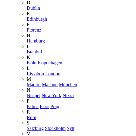
D
Dublin
E
Edinburgh
F
Florenz
H
Hamburg
I
Istanbul
K
Köln
Kopenhagen
L
Lissabon
London
M
Madrid
Mailand
München
N
Neapel
New York
Nizza
P
Palma
Paris
Prag
R
Rom
S
Salzburg
Stockholm
Sylt
V