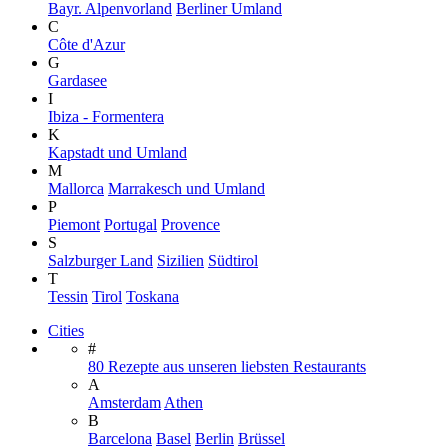
Bayr. Alpenvorland
Berliner Umland
C
Côte d'Azur
G
Gardasee
I
Ibiza - Formentera
K
Kapstadt und Umland
M
Mallorca
Marrakesch und Umland
P
Piemont
Portugal
Provence
S
Salzburger Land
Sizilien
Südtirol
T
Tessin
Tirol
Toskana
Cities
#
80 Rezepte aus unseren liebsten Restaurants
A
Amsterdam
Athen
B
Barcelona
Basel
Berlin
Brüssel