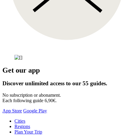
Get our app
Discover unlimited access to our 55 guides.
No subscription or abonament.
Each following guide 6,90€.
App Store
Google Play
Skip
Cities
to
Regions
content
Plan Your Trip