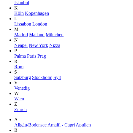
Istanbul
K
Köln
Kopenhagen
L
Lissabon
London
M
Madrid
Mailand
München
N
Neapel
New York
Nizza
P
Palma
Paris
Prag
R
Rom
S
Salzburg
Stockholm
Sylt
V
Venedig
W
Wien
Z
Zürich
A
Allgäu/Bodensee
Amalfi - Capri
Apulien
B