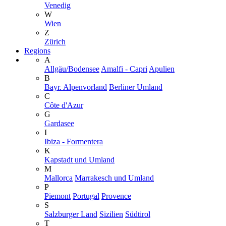
Venedig
W
Wien
Z
Zürich
Regions
A
Allgäu/Bodensee
Amalfi - Capri
Apulien
B
Bayr. Alpenvorland
Berliner Umland
C
Côte d'Azur
G
Gardasee
I
Ibiza - Formentera
K
Kapstadt und Umland
M
Mallorca
Marrakesch und Umland
P
Piemont
Portugal
Provence
S
Salzburger Land
Sizilien
Südtirol
T