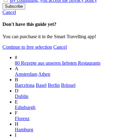
By continuing, you accept the privacy policy
Cancel
Don't have this guide yet?
You can purchase it in the Smart Travelling app!
Continue to free selection
Cancel
#
80 Rezepte aus unseren liebsten Restaurants
A
Amsterdam
Athen
B
Barcelona
Basel
Berlin
Brüssel
D
Dublin
E
Edinburgh
F
Florenz
H
Hamburg
I