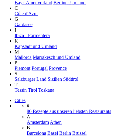
Bayr. Alpenvorland
Berliner Umland
C
Côte d'Azur
G
Gardasee
I
Ibiza - Formentera
K
Kapstadt und Umland
M
Mallorca
Marrakesch und Umland
P
Piemont
Portugal
Provence
S
Salzburger Land
Sizilien
Südtirol
T
Tessin
Tirol
Toskana
Cities
#
80 Rezepte aus unseren liebsten Restaurants
A
Amsterdam
Athen
B
Barcelona
Basel
Berlin
Brüssel