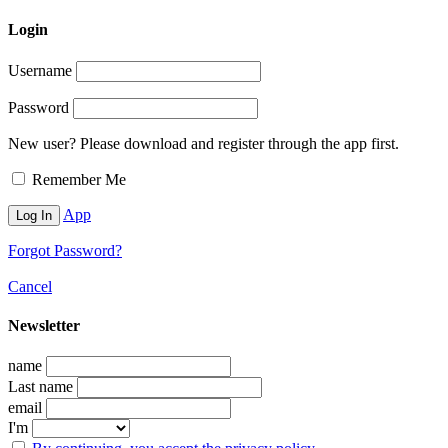
Login
Username
Password
New user? Please download and register through the app first.
Remember Me
App
Forgot Password?
Cancel
Newsletter
name
Last name
email
I'm