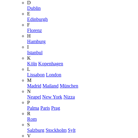
D
Dublin
E
Edinburgh
F
Florenz
H
Hamburg
I
Istanbul
K
Köln
Kopenhagen
L
Lissabon
London
M
Madrid
Mailand
München
N
Neapel
New York
Nizza
P
Palma
Paris
Prag
R
Rom
S
Salzburg
Stockholm
Sylt
V