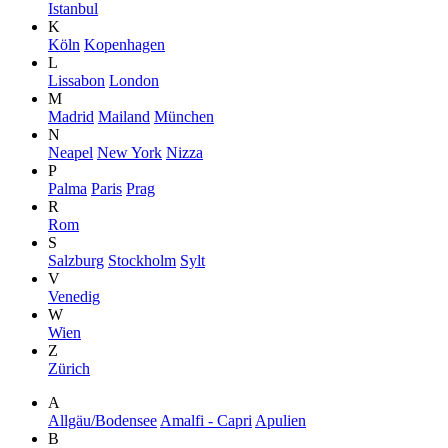
Istanbul
K
Köln
Kopenhagen
L
Lissabon
London
M
Madrid
Mailand
München
N
Neapel
New York
Nizza
P
Palma
Paris
Prag
R
Rom
S
Salzburg
Stockholm
Sylt
V
Venedig
W
Wien
Z
Zürich
A
Allgäu/Bodensee
Amalfi - Capri
Apulien
B