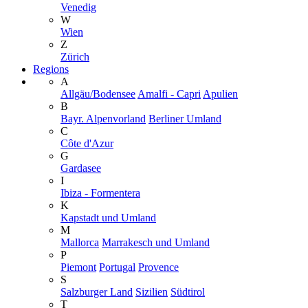
Venedig
W
Wien
Z
Zürich
Regions
A
Allgäu/Bodensee
Amalfi - Capri
Apulien
B
Bayr. Alpenvorland
Berliner Umland
C
Côte d'Azur
G
Gardasee
I
Ibiza - Formentera
K
Kapstadt und Umland
M
Mallorca
Marrakesch und Umland
P
Piemont
Portugal
Provence
S
Salzburger Land
Sizilien
Südtirol
T