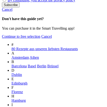
By continuing, you accept the privacy policy
Cancel
Don't have this guide yet?
You can purchase it in the Smart Travelling app!
Continue to free selection
Cancel
#
80 Rezepte aus unseren liebsten Restaurants
A
Amsterdam
Athen
B
Barcelona
Basel
Berlin
Brüssel
D
Dublin
E
Edinburgh
F
Florenz
H
Hamburg
I