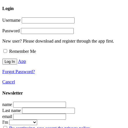
Login
Username
Password
New user? Please download and register through the app first.
Remember Me
App
Forgot Password?
Cancel
Newsletter
name
Last name
email
I'm