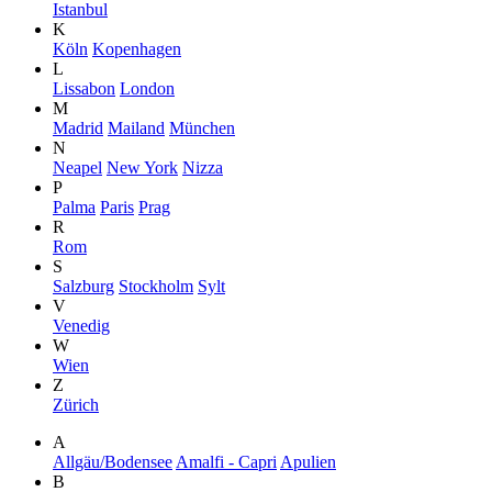
Istanbul
K
Köln
Kopenhagen
L
Lissabon
London
M
Madrid
Mailand
München
N
Neapel
New York
Nizza
P
Palma
Paris
Prag
R
Rom
S
Salzburg
Stockholm
Sylt
V
Venedig
W
Wien
Z
Zürich
A
Allgäu/Bodensee
Amalfi - Capri
Apulien
B