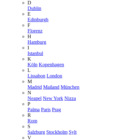
D
Dublin
E
Edinburgh
F
Florenz
H
Hamburg
I
Istanbul
K
Köln
Kopenhagen
L
Lissabon
London
M
Madrid
Mailand
München
N
Neapel
New York
Nizza
P
Palma
Paris
Prag
R
Rom
S
Salzburg
Stockholm
Sylt
V