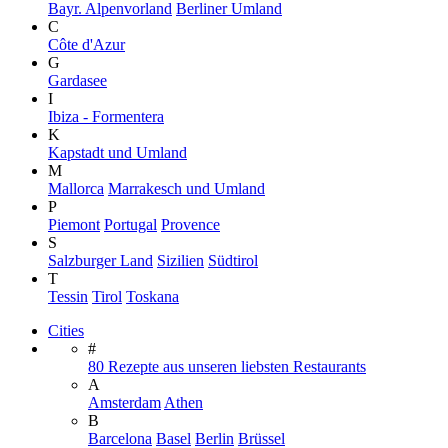
Bayr. Alpenvorland
Berliner Umland
C
Côte d'Azur
G
Gardasee
I
Ibiza - Formentera
K
Kapstadt und Umland
M
Mallorca
Marrakesch und Umland
P
Piemont
Portugal
Provence
S
Salzburger Land
Sizilien
Südtirol
T
Tessin
Tirol
Toskana
Cities
#
80 Rezepte aus unseren liebsten Restaurants
A
Amsterdam
Athen
B
Barcelona
Basel
Berlin
Brüssel