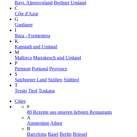
Bayr. Alpenvorland
Berliner Umland
C
Côte d'Azur
G
Gardasee
I
Ibiza - Formentera
K
Kapstadt und Umland
M
Mallorca
Marrakesch und Umland
P
Piemont
Portugal
Provence
S
Salzburger Land
Sizilien
Südtirol
T
Tessin
Tirol
Toskana
Cities
#
80 Rezepte aus unseren liebsten Restaurants
A
Amsterdam
Athen
B
Barcelona
Basel
Berlin
Brüssel