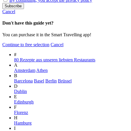
By continuing, you accept the privacy policy
Cancel
Don't have this guide yet?
You can purchase it in the Smart Travelling app!
Continue to free selection
Cancel
#
80 Rezepte aus unseren liebsten Restaurants
A
Amsterdam
Athen
B
Barcelona
Basel
Berlin
Brüssel
D
Dublin
E
Edinburgh
F
Florenz
H
Hamburg
I