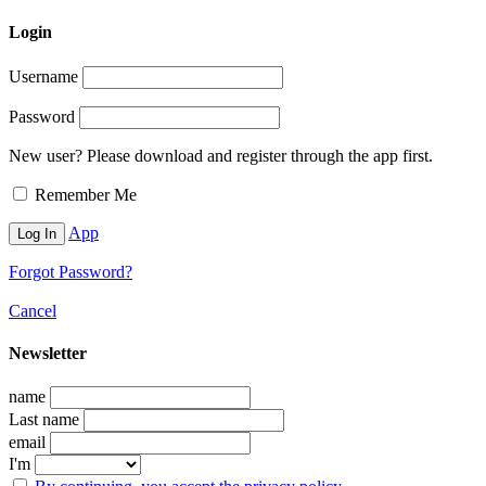
Login
Username
Password
New user? Please download and register through the app first.
Remember Me
App
Forgot Password?
Cancel
Newsletter
name
Last name
email
I'm