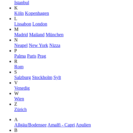
Istanbul
K
Köln
Kopenhagen
L
Lissabon
London
M
Madrid
Mailand
München
N
Neapel
New York
Nizza
P
Palma
Paris
Prag
R
Rom
S
Salzburg
Stockholm
Sylt
V
Venedig
W
Wien
Z
Zürich
A
Allgäu/Bodensee
Amalfi - Capri
Apulien
B