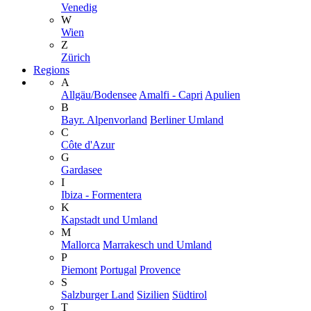
Venedig
W
Wien
Z
Zürich
Regions
A
Allgäu/Bodensee
Amalfi - Capri
Apulien
B
Bayr. Alpenvorland
Berliner Umland
C
Côte d'Azur
G
Gardasee
I
Ibiza - Formentera
K
Kapstadt und Umland
M
Mallorca
Marrakesch und Umland
P
Piemont
Portugal
Provence
S
Salzburger Land
Sizilien
Südtirol
T