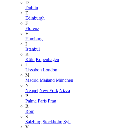
D
Dublin
E
Edinburgh
F
Florenz
H
Hamburg
I
Istanbul
K
Köln
Kopenhagen
L
Lissabon
London
M
Madrid
Mailand
München
N
Neapel
New York
Nizza
P
Palma
Paris
Prag
R
Rom
S
Salzburg
Stockholm
Sylt
V