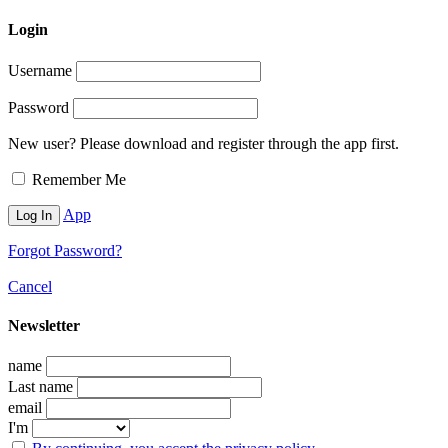
Login
Username
Password
New user? Please download and register through the app first.
Remember Me
App
Forgot Password?
Cancel
Newsletter
name
Last name
email
I'm