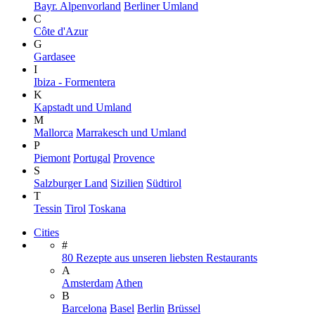
Bayr. Alpenvorland
Berliner Umland
C
Côte d'Azur
G
Gardasee
I
Ibiza - Formentera
K
Kapstadt und Umland
M
Mallorca
Marrakesch und Umland
P
Piemont
Portugal
Provence
S
Salzburger Land
Sizilien
Südtirol
T
Tessin
Tirol
Toskana
Cities
#
80 Rezepte aus unseren liebsten Restaurants
A
Amsterdam
Athen
B
Barcelona
Basel
Berlin
Brüssel