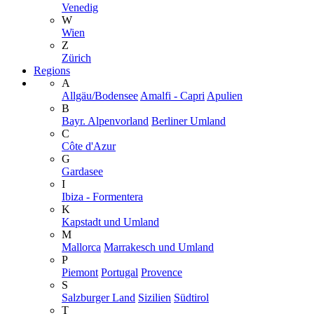
Venedig
W
Wien
Z
Zürich
Regions
A
Allgäu/Bodensee
Amalfi - Capri
Apulien
B
Bayr. Alpenvorland
Berliner Umland
C
Côte d'Azur
G
Gardasee
I
Ibiza - Formentera
K
Kapstadt und Umland
M
Mallorca
Marrakesch und Umland
P
Piemont
Portugal
Provence
S
Salzburger Land
Sizilien
Südtirol
T