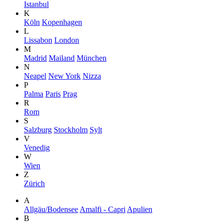
Istanbul
K
Köln
Kopenhagen
L
Lissabon
London
M
Madrid
Mailand
München
N
Neapel
New York
Nizza
P
Palma
Paris
Prag
R
Rom
S
Salzburg
Stockholm
Sylt
V
Venedig
W
Wien
Z
Zürich
A
Allgäu/Bodensee
Amalfi - Capri
Apulien
B