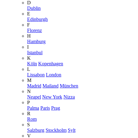
D
Dublin
E
Edinburgh
F
Florenz
H
Hamburg
I
Istanbul
K
Köln
Kopenhagen
L
Lissabon
London
M
Madrid
Mailand
München
N
Neapel
New York
Nizza
P
Palma
Paris
Prag
R
Rom
S
Salzburg
Stockholm
Sylt
V