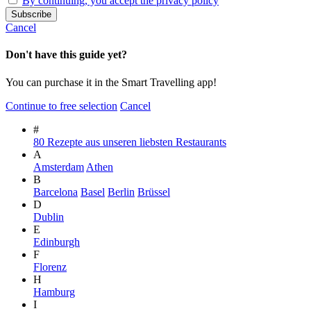
By continuing, you accept the privacy policy
Cancel
Don't have this guide yet?
You can purchase it in the Smart Travelling app!
Continue to free selection
Cancel
#
80 Rezepte aus unseren liebsten Restaurants
A
Amsterdam
Athen
B
Barcelona
Basel
Berlin
Brüssel
D
Dublin
E
Edinburgh
F
Florenz
H
Hamburg
I