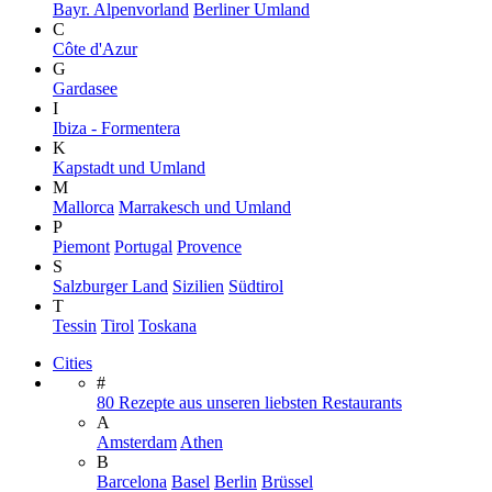
Bayr. Alpenvorland
Berliner Umland
C
Côte d'Azur
G
Gardasee
I
Ibiza - Formentera
K
Kapstadt und Umland
M
Mallorca
Marrakesch und Umland
P
Piemont
Portugal
Provence
S
Salzburger Land
Sizilien
Südtirol
T
Tessin
Tirol
Toskana
Cities
#
80 Rezepte aus unseren liebsten Restaurants
A
Amsterdam
Athen
B
Barcelona
Basel
Berlin
Brüssel