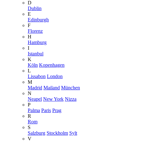
D
Dublin
E
Edinburgh
F
Florenz
H
Hamburg
I
Istanbul
K
Köln
Kopenhagen
L
Lissabon
London
M
Madrid
Mailand
München
N
Neapel
New York
Nizza
P
Palma
Paris
Prag
R
Rom
S
Salzburg
Stockholm
Sylt
V