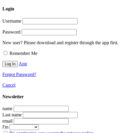
Login
Username
Password
New user? Please download and register through the app first.
Remember Me
App
Forgot Password?
Cancel
Newsletter
name
Last name
email
I'm