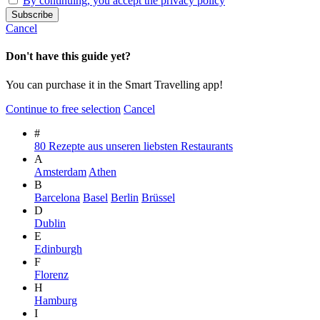
By continuing, you accept the privacy policy
Cancel
Don't have this guide yet?
You can purchase it in the Smart Travelling app!
Continue to free selection
Cancel
#
80 Rezepte aus unseren liebsten Restaurants
A
Amsterdam
Athen
B
Barcelona
Basel
Berlin
Brüssel
D
Dublin
E
Edinburgh
F
Florenz
H
Hamburg
I