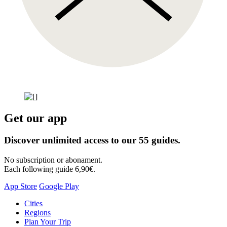
Get our app
Discover unlimited access to our 55 guides.
No subscription or abonament.
Each following guide 6,90€.
App Store
Google Play
Skip
Cities
to
Regions
content
Plan Your Trip