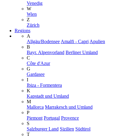
Venedig
W
Wien
Z
Zürich
Regions
A
Allgäu/Bodensee
Amalfi - Capri
Apulien
B
Bayr. Alpenvorland
Berliner Umland
C
Côte d'Azur
G
Gardasee
I
Ibiza - Formentera
K
Kapstadt und Umland
M
Mallorca
Marrakesch und Umland
P
Piemont
Portugal
Provence
S
Salzburger Land
Sizilien
Südtirol
T