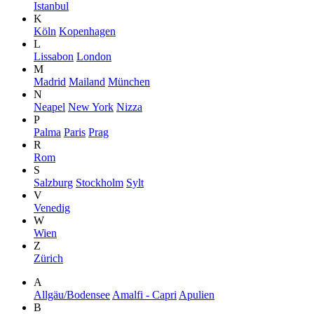
Istanbul
K
Köln
Kopenhagen
L
Lissabon
London
M
Madrid
Mailand
München
N
Neapel
New York
Nizza
P
Palma
Paris
Prag
R
Rom
S
Salzburg
Stockholm
Sylt
V
Venedig
W
Wien
Z
Zürich
A
Allgäu/Bodensee
Amalfi - Capri
Apulien
B