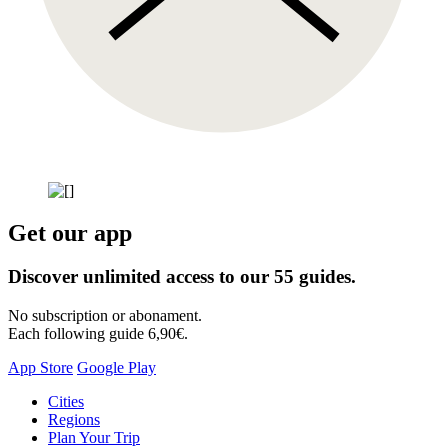
Get our app
Discover unlimited access to our 55 guides.
No subscription or abonament.
Each following guide 6,90€.
App Store
Google Play
Skip
Cities
to
Regions
content
Plan Your Trip