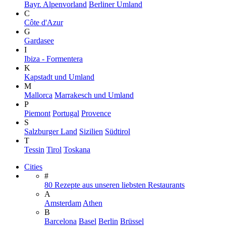
Bayr. Alpenvorland
Berliner Umland
C
Côte d'Azur
G
Gardasee
I
Ibiza - Formentera
K
Kapstadt und Umland
M
Mallorca
Marrakesch und Umland
P
Piemont
Portugal
Provence
S
Salzburger Land
Sizilien
Südtirol
T
Tessin
Tirol
Toskana
Cities
#
80 Rezepte aus unseren liebsten Restaurants
A
Amsterdam
Athen
B
Barcelona
Basel
Berlin
Brüssel