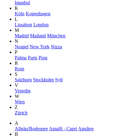
Istanbul
K
Köln
Kopenhagen
L
Lissabon
London
M
Madrid
Mailand
München
N
Neapel
New York
Nizza
P
Palma
Paris
Prag
R
Rom
S
Salzburg
Stockholm
Sylt
V
Venedig
W
Wien
Z
Zürich
A
Allgäu/Bodensee
Amalfi - Capri
Apulien
B