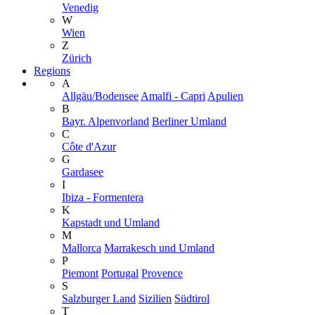
Venedig
W
Wien
Z
Zürich
Regions
A
Allgäu/Bodensee
Amalfi - Capri
Apulien
B
Bayr. Alpenvorland
Berliner Umland
C
Côte d'Azur
G
Gardasee
I
Ibiza - Formentera
K
Kapstadt und Umland
M
Mallorca
Marrakesch und Umland
P
Piemont
Portugal
Provence
S
Salzburger Land
Sizilien
Südtirol
T