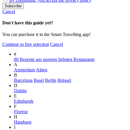
By continuing, you accept the privacy policy
Cancel
Don't have this guide yet?
You can purchase it in the Smart Travelling app!
Continue to free selection
Cancel
#
80 Rezepte aus unseren liebsten Restaurants
A
Amsterdam
Athen
B
Barcelona
Basel
Berlin
Brüssel
D
Dublin
E
Edinburgh
F
Florenz
H
Hamburg
I