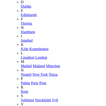
D
Dublin
E
Edinburgh
F
Florenz
H
Hamburg
I
Istanbul
K
Köln
Kopenhagen
L
Lissabon
London
M
Madrid
Mailand
München
N
Neapel
New York
Nizza
P
Palma
Paris
Prag
R
Rom
S
Salzburg
Stockholm
Sylt
V