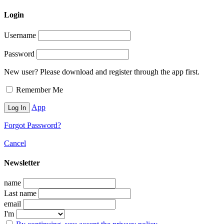
Login
Username
Password
New user? Please download and register through the app first.
Remember Me
App
Forgot Password?
Cancel
Newsletter
name
Last name
email
I'm