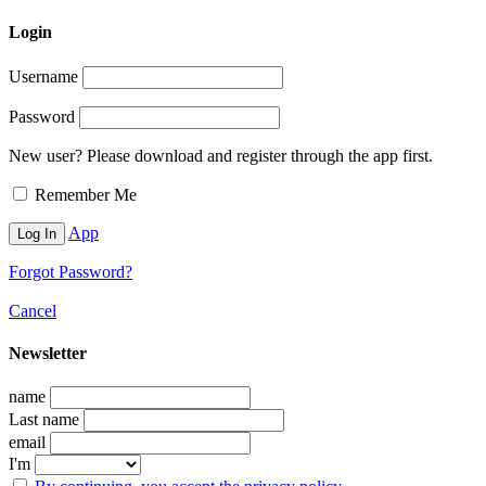
Login
Username
Password
New user? Please download and register through the app first.
Remember Me
App
Forgot Password?
Cancel
Newsletter
name
Last name
email
I'm