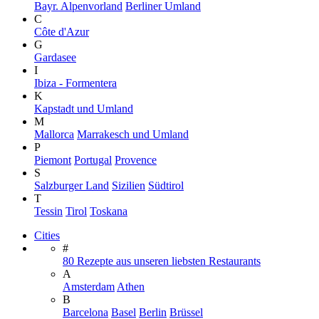
Bayr. Alpenvorland
Berliner Umland
C
Côte d'Azur
G
Gardasee
I
Ibiza - Formentera
K
Kapstadt und Umland
M
Mallorca
Marrakesch und Umland
P
Piemont
Portugal
Provence
S
Salzburger Land
Sizilien
Südtirol
T
Tessin
Tirol
Toskana
Cities
#
80 Rezepte aus unseren liebsten Restaurants
A
Amsterdam
Athen
B
Barcelona
Basel
Berlin
Brüssel