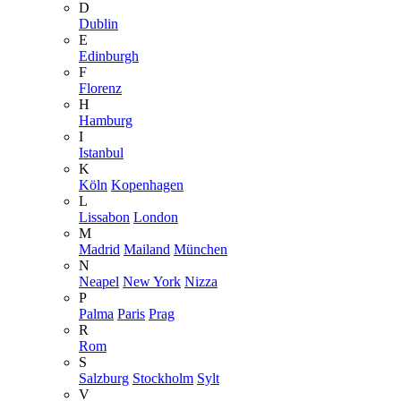
D
Dublin
E
Edinburgh
F
Florenz
H
Hamburg
I
Istanbul
K
Köln
Kopenhagen
L
Lissabon
London
M
Madrid
Mailand
München
N
Neapel
New York
Nizza
P
Palma
Paris
Prag
R
Rom
S
Salzburg
Stockholm
Sylt
V