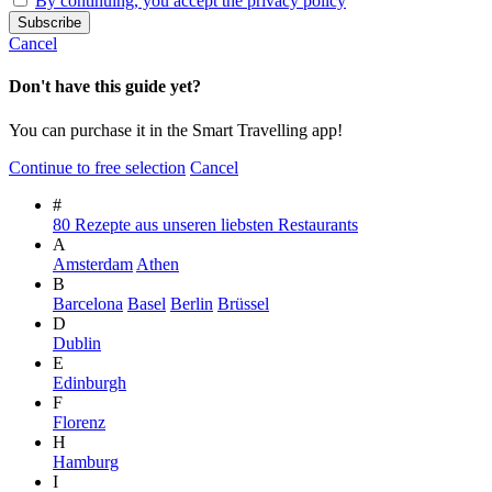
By continuing, you accept the privacy policy
Cancel
Don't have this guide yet?
You can purchase it in the Smart Travelling app!
Continue to free selection
Cancel
#
80 Rezepte aus unseren liebsten Restaurants
A
Amsterdam
Athen
B
Barcelona
Basel
Berlin
Brüssel
D
Dublin
E
Edinburgh
F
Florenz
H
Hamburg
I