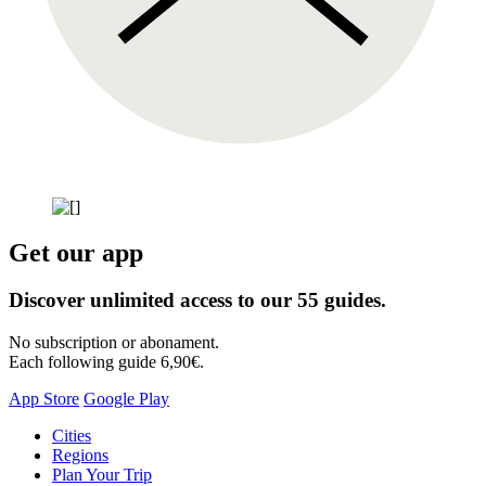
Get our app
Discover unlimited access to our 55 guides.
No subscription or abonament.
Each following guide 6,90€.
App Store
Google Play
Skip
Cities
to
Regions
content
Plan Your Trip