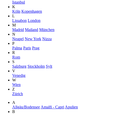
Istanbul
K
Köln
Kopenhagen
L
Lissabon
London
M
Madrid
Mailand
München
N
Neapel
New York
Nizza
P
Palma
Paris
Prag
R
Rom
S
Salzburg
Stockholm
Sylt
V
Venedig
W
Wien
Z
Zürich
A
Allgäu/Bodensee
Amalfi - Capri
Apulien
B