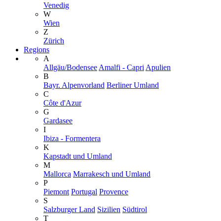
Venedig
W
Wien
Z
Zürich
Regions
A
Allgäu/Bodensee
Amalfi - Capri
Apulien
B
Bayr. Alpenvorland
Berliner Umland
C
Côte d'Azur
G
Gardasee
I
Ibiza - Formentera
K
Kapstadt und Umland
M
Mallorca
Marrakesch und Umland
P
Piemont
Portugal
Provence
S
Salzburger Land
Sizilien
Südtirol
T