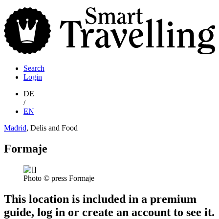
S
T
Search
Login
DE
/
EN
Madrid
, Delis and Food
Formaje
Photo © press Formaje
This location is included in a premium
guide, log in or create an account to see it.