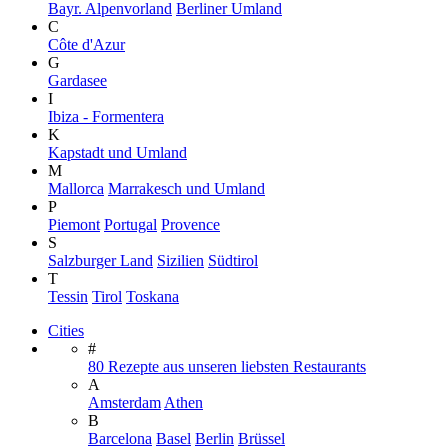
Bayr. Alpenvorland
Berliner Umland
C
Côte d'Azur
G
Gardasee
I
Ibiza - Formentera
K
Kapstadt und Umland
M
Mallorca
Marrakesch und Umland
P
Piemont
Portugal
Provence
S
Salzburger Land
Sizilien
Südtirol
T
Tessin
Tirol
Toskana
Cities
#
80 Rezepte aus unseren liebsten Restaurants
A
Amsterdam
Athen
B
Barcelona
Basel
Berlin
Brüssel