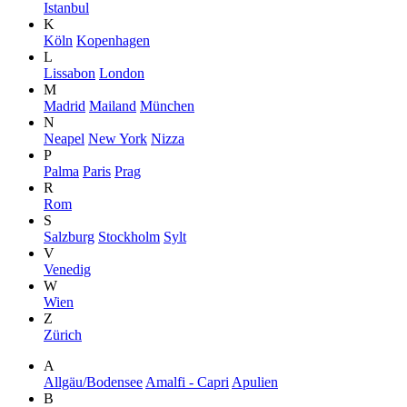
Istanbul
K
Köln
Kopenhagen
L
Lissabon
London
M
Madrid
Mailand
München
N
Neapel
New York
Nizza
P
Palma
Paris
Prag
R
Rom
S
Salzburg
Stockholm
Sylt
V
Venedig
W
Wien
Z
Zürich
A
Allgäu/Bodensee
Amalfi - Capri
Apulien
B