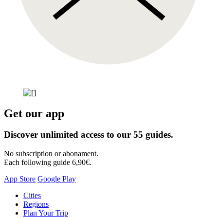
Get our app
Discover unlimited access to our 55 guides.
No subscription or abonament.
Each following guide 6,90€.
App Store
Google Play
Skip
Cities
to
Regions
content
Plan Your Trip