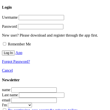
Login
Username
Password
New user? Please download and register through the app first.
Remember Me
App
Forgot Password?
Cancel
Newsletter
name
Last name
email
I'm