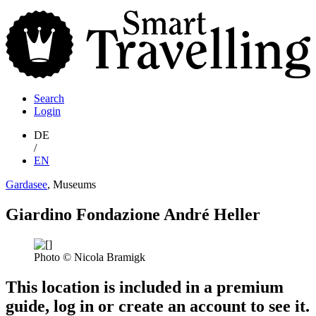
S
T
Search
Login
DE
/
EN
Gardasee
, Museums
Giardino Fondazione André Heller
Photo © Nicola Bramigk
This location is included in a premium
guide, log in or create an account to see it.