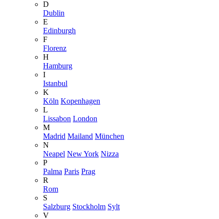
D
Dublin
E
Edinburgh
F
Florenz
H
Hamburg
I
Istanbul
K
Köln
Kopenhagen
L
Lissabon
London
M
Madrid
Mailand
München
N
Neapel
New York
Nizza
P
Palma
Paris
Prag
R
Rom
S
Salzburg
Stockholm
Sylt
V