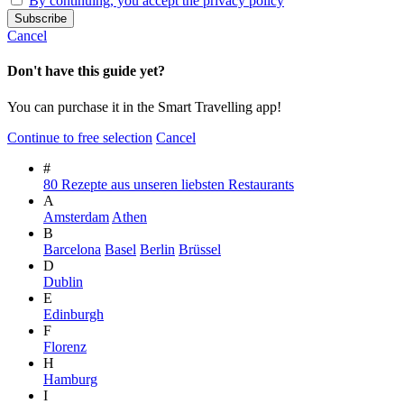
By continuing, you accept the privacy policy
Cancel
Don't have this guide yet?
You can purchase it in the Smart Travelling app!
Continue to free selection
Cancel
#
80 Rezepte aus unseren liebsten Restaurants
A
Amsterdam
Athen
B
Barcelona
Basel
Berlin
Brüssel
D
Dublin
E
Edinburgh
F
Florenz
H
Hamburg
I