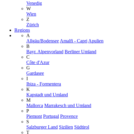
Venedig
W
Wien
Z
Zürich
Regions
A
Allgäu/Bodensee
Amalfi - Capri
Apulien
B
Bayr. Alpenvorland
Berliner Umland
C
Côte d'Azur
G
Gardasee
I
Ibiza - Formentera
K
Kapstadt und Umland
M
Mallorca
Marrakesch und Umland
P
Piemont
Portugal
Provence
S
Salzburger Land
Sizilien
Südtirol
T