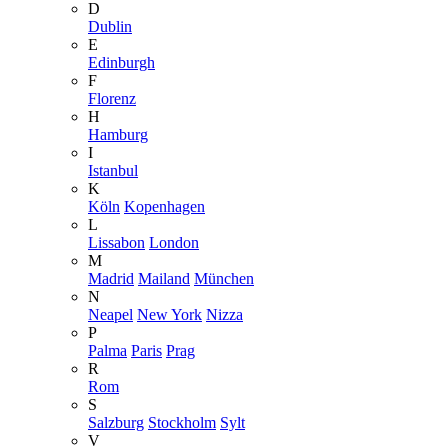
D
Dublin
E
Edinburgh
F
Florenz
H
Hamburg
I
Istanbul
K
Köln
Kopenhagen
L
Lissabon
London
M
Madrid
Mailand
München
N
Neapel
New York
Nizza
P
Palma
Paris
Prag
R
Rom
S
Salzburg
Stockholm
Sylt
V