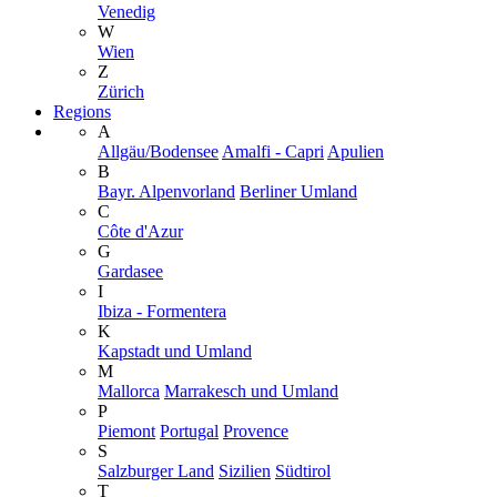
Venedig
W
Wien
Z
Zürich
Regions
A
Allgäu/Bodensee
Amalfi - Capri
Apulien
B
Bayr. Alpenvorland
Berliner Umland
C
Côte d'Azur
G
Gardasee
I
Ibiza - Formentera
K
Kapstadt und Umland
M
Mallorca
Marrakesch und Umland
P
Piemont
Portugal
Provence
S
Salzburger Land
Sizilien
Südtirol
T