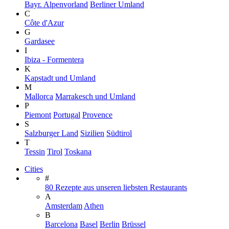
Bayr. Alpenvorland
Berliner Umland
C
Côte d'Azur
G
Gardasee
I
Ibiza - Formentera
K
Kapstadt und Umland
M
Mallorca
Marrakesch und Umland
P
Piemont
Portugal
Provence
S
Salzburger Land
Sizilien
Südtirol
T
Tessin
Tirol
Toskana
Cities
#
80 Rezepte aus unseren liebsten Restaurants
A
Amsterdam
Athen
B
Barcelona
Basel
Berlin
Brüssel