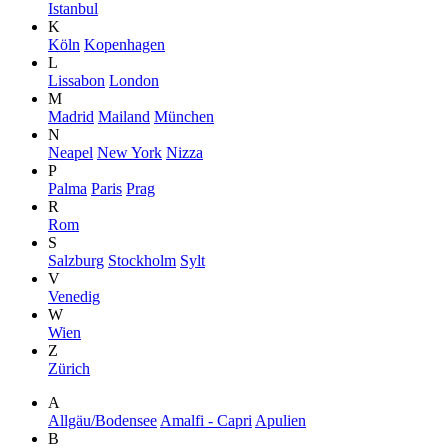
Istanbul
K
Köln
Kopenhagen
L
Lissabon
London
M
Madrid
Mailand
München
N
Neapel
New York
Nizza
P
Palma
Paris
Prag
R
Rom
S
Salzburg
Stockholm
Sylt
V
Venedig
W
Wien
Z
Zürich
A
Allgäu/Bodensee
Amalfi - Capri
Apulien
B