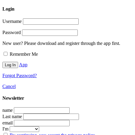
Login
Username
Password
New user? Please download and register through the app first.
Remember Me
App
Forgot Password?
Cancel
Newsletter
name
Last name
email
I'm