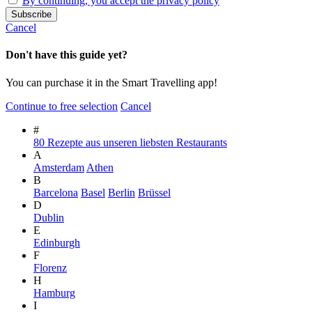
By continuing, you accept the privacy policy
Cancel
Don't have this guide yet?
You can purchase it in the Smart Travelling app!
Continue to free selection
Cancel
#
80 Rezepte aus unseren liebsten Restaurants
A
Amsterdam
Athen
B
Barcelona
Basel
Berlin
Brüssel
D
Dublin
E
Edinburgh
F
Florenz
H
Hamburg
I