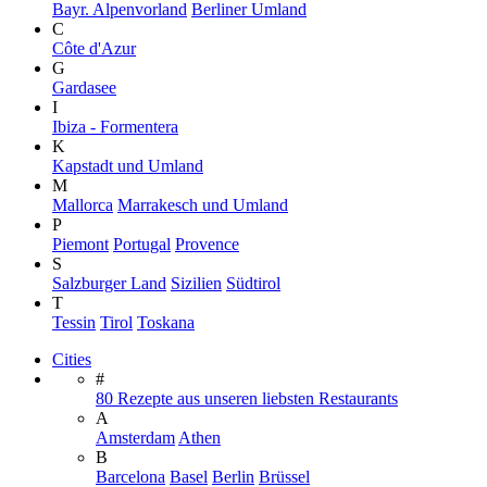
Bayr. Alpenvorland
Berliner Umland
C
Côte d'Azur
G
Gardasee
I
Ibiza - Formentera
K
Kapstadt und Umland
M
Mallorca
Marrakesch und Umland
P
Piemont
Portugal
Provence
S
Salzburger Land
Sizilien
Südtirol
T
Tessin
Tirol
Toskana
Cities
#
80 Rezepte aus unseren liebsten Restaurants
A
Amsterdam
Athen
B
Barcelona
Basel
Berlin
Brüssel