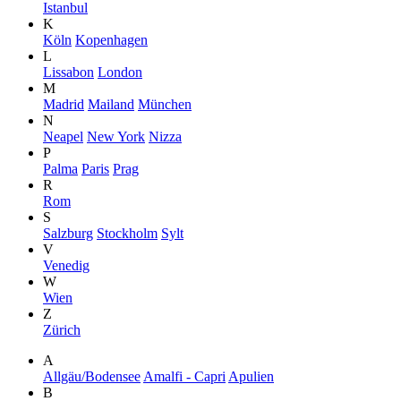
Istanbul
K
Köln
Kopenhagen
L
Lissabon
London
M
Madrid
Mailand
München
N
Neapel
New York
Nizza
P
Palma
Paris
Prag
R
Rom
S
Salzburg
Stockholm
Sylt
V
Venedig
W
Wien
Z
Zürich
A
Allgäu/Bodensee
Amalfi - Capri
Apulien
B