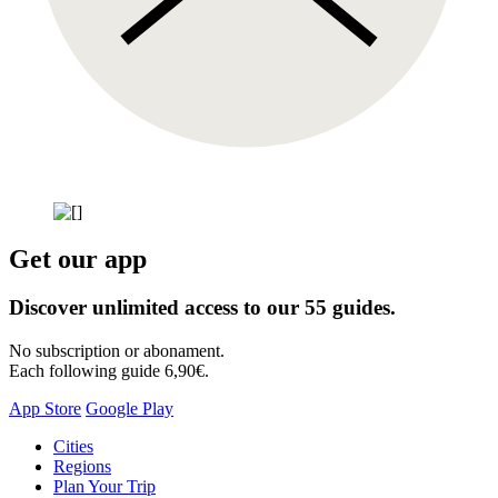
Get our app
Discover unlimited access to our 55 guides.
No subscription or abonament.
Each following guide 6,90€.
App Store
Google Play
Skip
Cities
to
Regions
content
Plan Your Trip