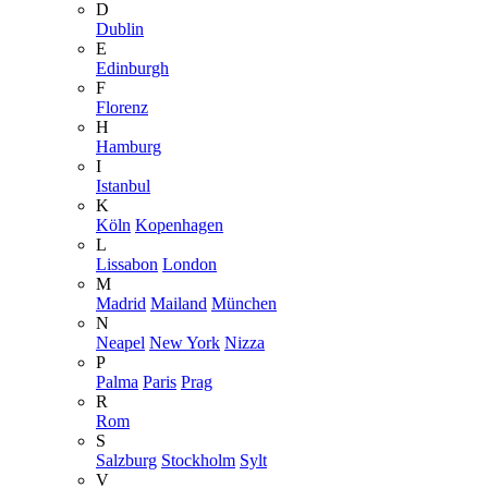
D
Dublin
E
Edinburgh
F
Florenz
H
Hamburg
I
Istanbul
K
Köln
Kopenhagen
L
Lissabon
London
M
Madrid
Mailand
München
N
Neapel
New York
Nizza
P
Palma
Paris
Prag
R
Rom
S
Salzburg
Stockholm
Sylt
V