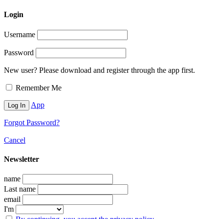
Login
Username
Password
New user? Please download and register through the app first.
Remember Me
App
Forgot Password?
Cancel
Newsletter
name
Last name
email
I'm