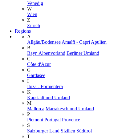
Venedig
W
Wien
Z
Zürich
Regions
A
Allgäu/Bodensee
Amalfi - Capri
Apulien
B
Bayr. Alpenvorland
Berliner Umland
C
Côte d'Azur
G
Gardasee
I
Ibiza - Formentera
K
Kapstadt und Umland
M
Mallorca
Marrakesch und Umland
P
Piemont
Portugal
Provence
S
Salzburger Land
Sizilien
Südtirol
T