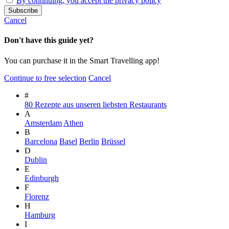
By continuing, you accept the privacy policy
Cancel
Don't have this guide yet?
You can purchase it in the Smart Travelling app!
Continue to free selection
Cancel
#
80 Rezepte aus unseren liebsten Restaurants
A
Amsterdam
Athen
B
Barcelona
Basel
Berlin
Brüssel
D
Dublin
E
Edinburgh
F
Florenz
H
Hamburg
I