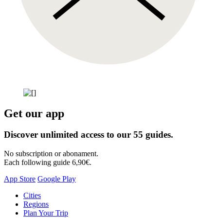
Get our app
Discover unlimited access to our 55 guides.
No subscription or abonament.
Each following guide 6,90€.
App Store
Google Play
Skip
Cities
to
Regions
content
Plan Your Trip