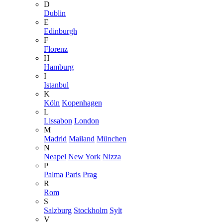
D
Dublin
E
Edinburgh
F
Florenz
H
Hamburg
I
Istanbul
K
Köln
Kopenhagen
L
Lissabon
London
M
Madrid
Mailand
München
N
Neapel
New York
Nizza
P
Palma
Paris
Prag
R
Rom
S
Salzburg
Stockholm
Sylt
V