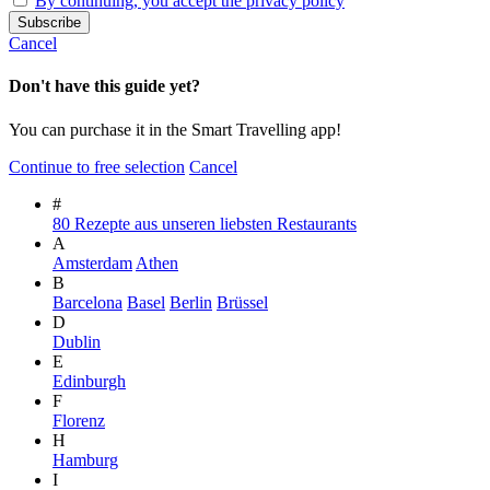
By continuing, you accept the privacy policy
Cancel
Don't have this guide yet?
You can purchase it in the Smart Travelling app!
Continue to free selection
Cancel
#
80 Rezepte aus unseren liebsten Restaurants
A
Amsterdam
Athen
B
Barcelona
Basel
Berlin
Brüssel
D
Dublin
E
Edinburgh
F
Florenz
H
Hamburg
I