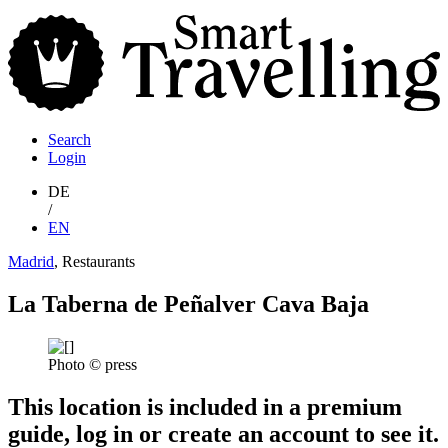
S
T
Search
Login
DE
/
EN
Madrid
, Restaurants
La Taberna de Peñalver Cava Baja
Photo © press
This location is included in a premium
guide, log in or create an account to see it.