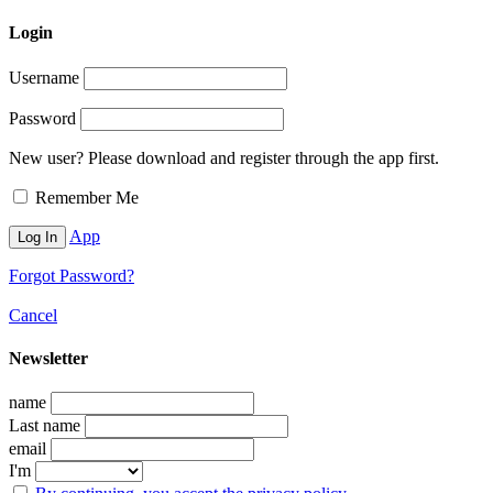
Login
Username
Password
New user? Please download and register through the app first.
Remember Me
App
Forgot Password?
Cancel
Newsletter
name
Last name
email
I'm