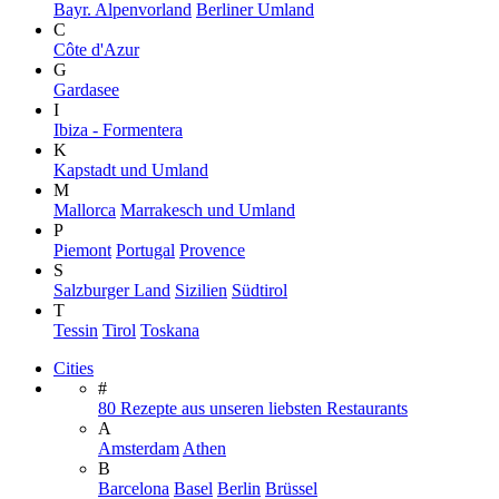
Bayr. Alpenvorland
Berliner Umland
C
Côte d'Azur
G
Gardasee
I
Ibiza - Formentera
K
Kapstadt und Umland
M
Mallorca
Marrakesch und Umland
P
Piemont
Portugal
Provence
S
Salzburger Land
Sizilien
Südtirol
T
Tessin
Tirol
Toskana
Cities
#
80 Rezepte aus unseren liebsten Restaurants
A
Amsterdam
Athen
B
Barcelona
Basel
Berlin
Brüssel