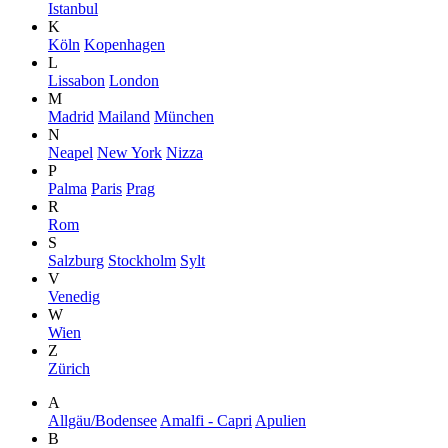
Istanbul
K
Köln
Kopenhagen
L
Lissabon
London
M
Madrid
Mailand
München
N
Neapel
New York
Nizza
P
Palma
Paris
Prag
R
Rom
S
Salzburg
Stockholm
Sylt
V
Venedig
W
Wien
Z
Zürich
A
Allgäu/Bodensee
Amalfi - Capri
Apulien
B