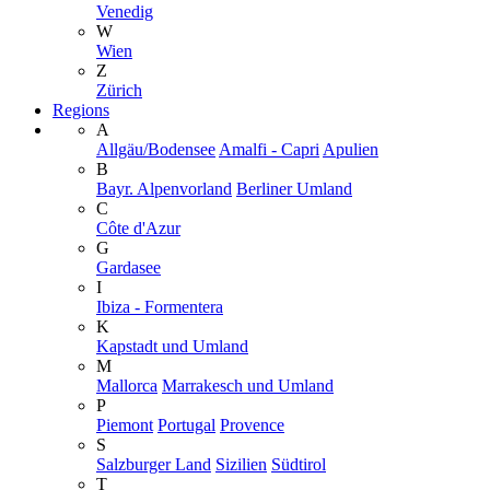
Venedig
W
Wien
Z
Zürich
Regions
A
Allgäu/Bodensee
Amalfi - Capri
Apulien
B
Bayr. Alpenvorland
Berliner Umland
C
Côte d'Azur
G
Gardasee
I
Ibiza - Formentera
K
Kapstadt und Umland
M
Mallorca
Marrakesch und Umland
P
Piemont
Portugal
Provence
S
Salzburger Land
Sizilien
Südtirol
T