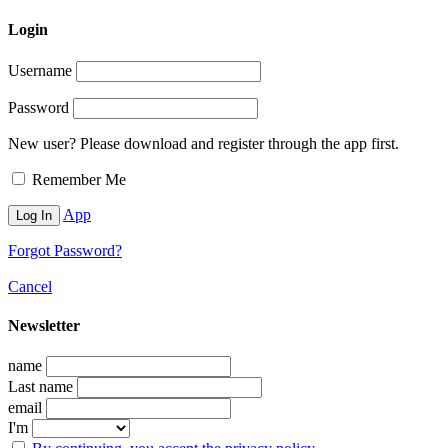
Login
Username
Password
New user? Please download and register through the app first.
Remember Me
App
Forgot Password?
Cancel
Newsletter
name
Last name
email
I'm