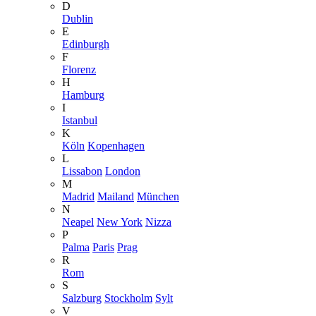
D
Dublin
E
Edinburgh
F
Florenz
H
Hamburg
I
Istanbul
K
Köln
Kopenhagen
L
Lissabon
London
M
Madrid
Mailand
München
N
Neapel
New York
Nizza
P
Palma
Paris
Prag
R
Rom
S
Salzburg
Stockholm
Sylt
V