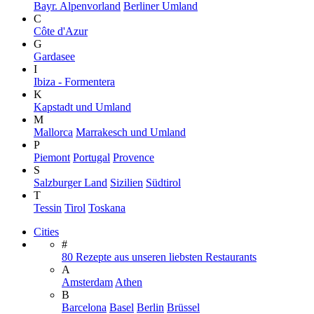
Bayr. Alpenvorland
Berliner Umland
C
Côte d'Azur
G
Gardasee
I
Ibiza - Formentera
K
Kapstadt und Umland
M
Mallorca
Marrakesch und Umland
P
Piemont
Portugal
Provence
S
Salzburger Land
Sizilien
Südtirol
T
Tessin
Tirol
Toskana
Cities
#
80 Rezepte aus unseren liebsten Restaurants
A
Amsterdam
Athen
B
Barcelona
Basel
Berlin
Brüssel