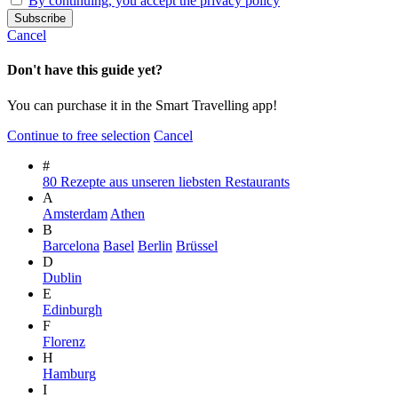
By continuing, you accept the privacy policy
Cancel
Don't have this guide yet?
You can purchase it in the Smart Travelling app!
Continue to free selection
Cancel
#
80 Rezepte aus unseren liebsten Restaurants
A
Amsterdam
Athen
B
Barcelona
Basel
Berlin
Brüssel
D
Dublin
E
Edinburgh
F
Florenz
H
Hamburg
I