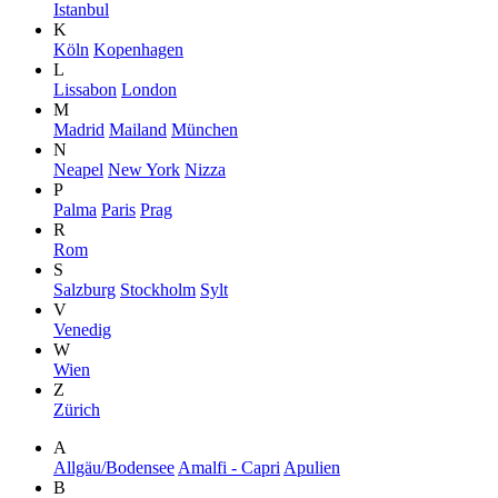
Istanbul
K
Köln
Kopenhagen
L
Lissabon
London
M
Madrid
Mailand
München
N
Neapel
New York
Nizza
P
Palma
Paris
Prag
R
Rom
S
Salzburg
Stockholm
Sylt
V
Venedig
W
Wien
Z
Zürich
A
Allgäu/Bodensee
Amalfi - Capri
Apulien
B