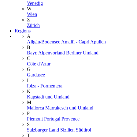
Venedig
W
Wien
Z
Zürich
Regions
A
Allgäu/Bodensee
Amalfi - Capri
Apulien
B
Bayr. Alpenvorland
Berliner Umland
C
Côte d'Azur
G
Gardasee
I
Ibiza - Formentera
K
Kapstadt und Umland
M
Mallorca
Marrakesch und Umland
P
Piemont
Portugal
Provence
S
Salzburger Land
Sizilien
Südtirol
T