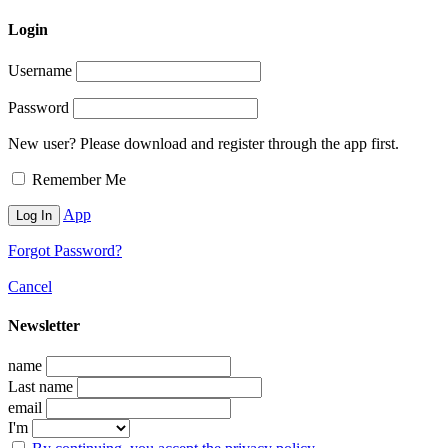
Login
Username
Password
New user? Please download and register through the app first.
Remember Me
App
Forgot Password?
Cancel
Newsletter
name
Last name
email
I'm