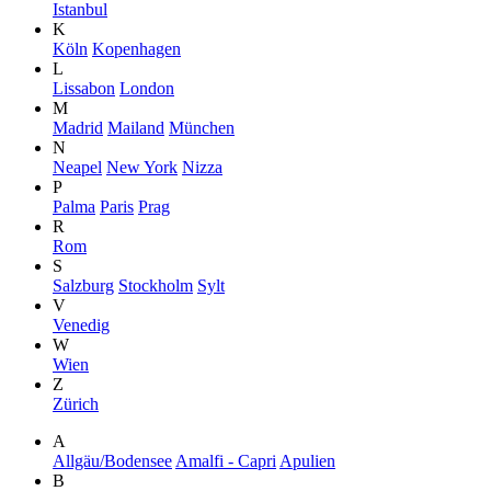
Istanbul
K
Köln
Kopenhagen
L
Lissabon
London
M
Madrid
Mailand
München
N
Neapel
New York
Nizza
P
Palma
Paris
Prag
R
Rom
S
Salzburg
Stockholm
Sylt
V
Venedig
W
Wien
Z
Zürich
A
Allgäu/Bodensee
Amalfi - Capri
Apulien
B