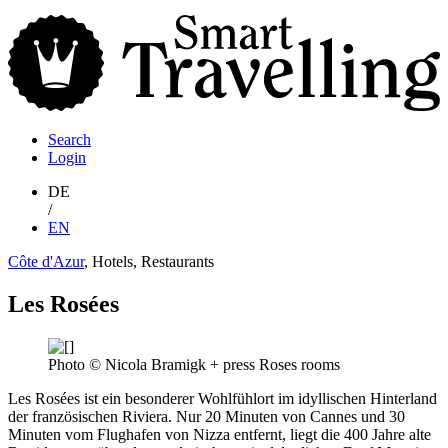
S
T
Search
Login
DE
/
EN
Côte d'Azur
, Hotels, Restaurants
Les Rosées
Photo © Nicola Bramigk + press Roses rooms
Les Rosées ist ein besonderer Wohlfühlort im idyllischen Hinterland
der französischen Riviera. Nur 20 Minuten von Cannes und 30
Minuten vom Flug­hafen von Nizza entfernt, liegt die 400 Jahre alte