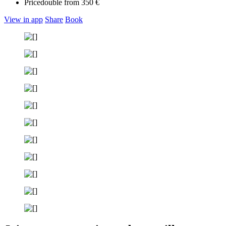
Price
double from 350 €
View in app
Share
Book