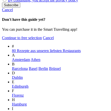
By continuing, you accept the privacy policy
Cancel
Don't have this guide yet?
You can purchase it in the Smart Travelling app!
Continue to free selection
Cancel
#
80 Rezepte aus unseren liebsten Restaurants
A
Amsterdam
Athen
B
Barcelona
Basel
Berlin
Brüssel
D
Dublin
E
Edinburgh
F
Florenz
H
Hamburg
I