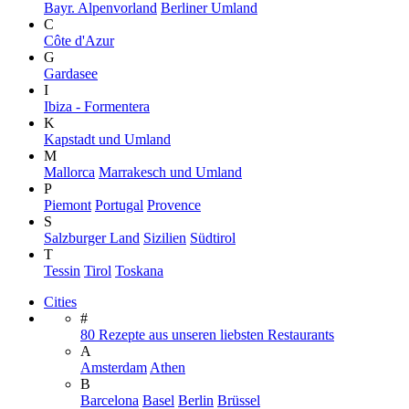
Bayr. Alpenvorland
Berliner Umland
C
Côte d'Azur
G
Gardasee
I
Ibiza - Formentera
K
Kapstadt und Umland
M
Mallorca
Marrakesch und Umland
P
Piemont
Portugal
Provence
S
Salzburger Land
Sizilien
Südtirol
T
Tessin
Tirol
Toskana
Cities
#
80 Rezepte aus unseren liebsten Restaurants
A
Amsterdam
Athen
B
Barcelona
Basel
Berlin
Brüssel