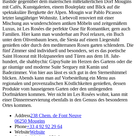
Bastide gegenüber dem malerischen mittelalterlichen Dorf Mougins
mit Cafés, Kunstgalerien, einem Bouleplatz und Blick auf die
spektakuläre Bergkette der Alpen. Mougin war Pablo Picassos
letzter langjähriger Wohnsitz. Liebevoll renoviert mit einer
Mischung aus wunderschönen antiken Möbeln und zeitgemäßem
Luxus, ist Les Rosées die perfekte Oase für Romantiker, gern auch
Familien. Hier kann man wunderbar am Pool relaxen, ein Buch
unter dem Olivenbaum lesen, die Siesta auf einem Liegestuhl
genießen oder durch den mediterranen Rosen­ garten schlendern. Die
fünf Zimmer sind individuell und besonders, sei es das poetische
Saint Honorat mit Holzpaneelen und Türen aus dem 18. Jahr­
hundert, die shabby­chic Gipsy­Suite im Herzen des Gartens oder die
ge­ räumige und moderne Suite Serguey mit Kamin und
Badezimmer. Von hier aus lässt es sich gut in den Sternenhimmel
blicken. Abends kann man auf Vorbestellung ein Menu aus
regionalen und provenzalischen Köstlichkeiten genießen, dessen
Produkte vom hauseigenen Garten oder den umliegenden
Dorfmärkten kommen. Wer nicht im Les Rosées wohnt, kann mit
einer Dinner­reservierung ebenfalls in den Genuss des besonderen
Ortes kommen.
Address
238 Chem. de Font Neuve
06250 Mougins
Phone
+33 4 92 92 29 64
Website
Website