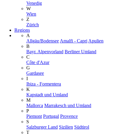
Venedig
W
Wien
Z
Zürich
Regions
A
Allgäu/Bodensee
Amalfi - Capri
Apulien
B
Bayr. Alpenvorland
Berliner Umland
C
Côte d'Azur
G
Gardasee
I
Ibiza - Formentera
K
Kapstadt und Umland
M
Mallorca
Marrakesch und Umland
P
Piemont
Portugal
Provence
S
Salzburger Land
Sizilien
Südtirol
T