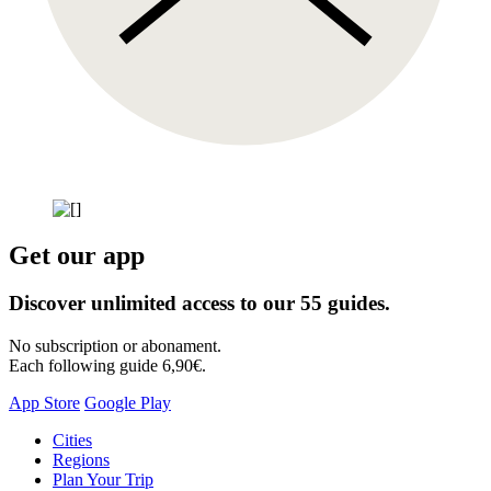
Get our app
Discover unlimited access to our 55 guides.
No subscription or abonament.
Each following guide 6,90€.
App Store
Google Play
Skip
Cities
to
Regions
content
Plan Your Trip