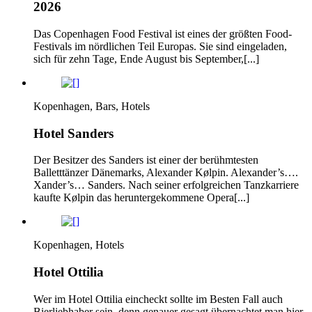
2026
Das Copenhagen Food Festival ist eines der größten Food-
Festivals im nördlichen Teil Europas. Sie sind eingeladen,
sich für zehn Tage, Ende August bis September,[...]
Kopenhagen, Bars, Hotels
Hotel Sanders
Der Besitzer des Sanders ist einer der berühmtesten
Balletttänzer Dänemarks, Alexander Kølpin. Alexander’s….
Xander’s… Sanders. Nach seiner erfolgreichen Tanzkarriere
kaufte Kølpin das heruntergekommene Opera[...]
Kopenhagen, Hotels
Hotel Ottilia
Wer im Hotel Ottilia eincheckt sollte im Besten Fall auch
Bierliebhaber sein, denn genauer gesagt übernachtet man hier