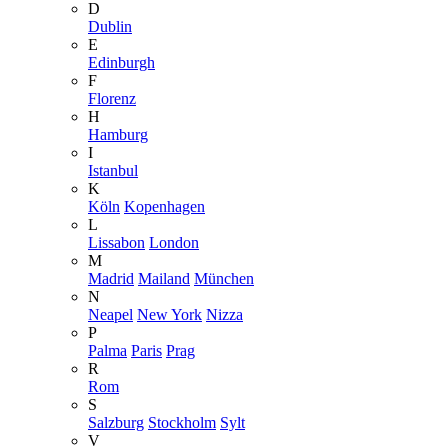
D
Dublin
E
Edinburgh
F
Florenz
H
Hamburg
I
Istanbul
K
Köln
Kopenhagen
L
Lissabon
London
M
Madrid
Mailand
München
N
Neapel
New York
Nizza
P
Palma
Paris
Prag
R
Rom
S
Salzburg
Stockholm
Sylt
V