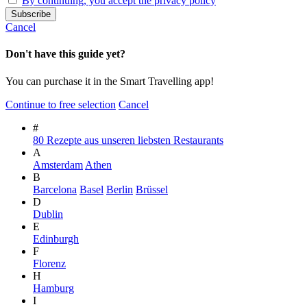
By continuing, you accept the privacy policy
Cancel
Don't have this guide yet?
You can purchase it in the Smart Travelling app!
Continue to free selection
Cancel
#
80 Rezepte aus unseren liebsten Restaurants
A
Amsterdam
Athen
B
Barcelona
Basel
Berlin
Brüssel
D
Dublin
E
Edinburgh
F
Florenz
H
Hamburg
I