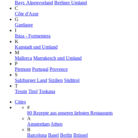
Bayr. Alpenvorland
Berliner Umland
C
Côte d'Azur
G
Gardasee
I
Ibiza - Formentera
K
Kapstadt und Umland
M
Mallorca
Marrakesch und Umland
P
Piemont
Portugal
Provence
S
Salzburger Land
Sizilien
Südtirol
T
Tessin
Tirol
Toskana
Cities
#
80 Rezepte aus unseren liebsten Restaurants
A
Amsterdam
Athen
B
Barcelona
Basel
Berlin
Brüssel