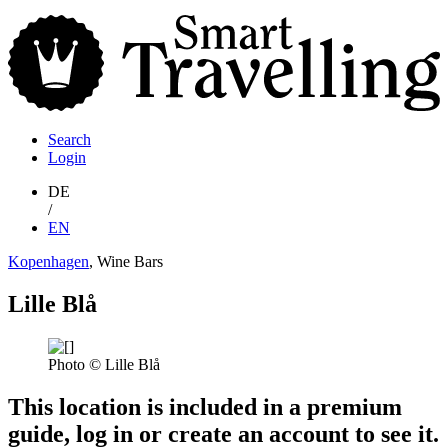
S
T
Search
Login
DE
/
EN
Kopenhagen
, Wine Bars
Lille Blå
Photo © Lille Blå
This location is included in a premium
guide, log in or create an account to see it.