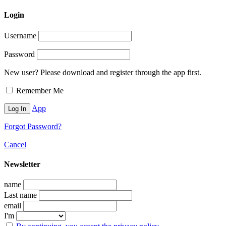
Login
Username
Password
New user? Please download and register through the app first.
Remember Me
App
Forgot Password?
Cancel
Newsletter
name
Last name
email
I'm