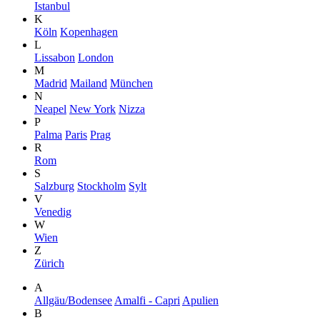
Istanbul
K
Köln
Kopenhagen
L
Lissabon
London
M
Madrid
Mailand
München
N
Neapel
New York
Nizza
P
Palma
Paris
Prag
R
Rom
S
Salzburg
Stockholm
Sylt
V
Venedig
W
Wien
Z
Zürich
A
Allgäu/Bodensee
Amalfi - Capri
Apulien
B