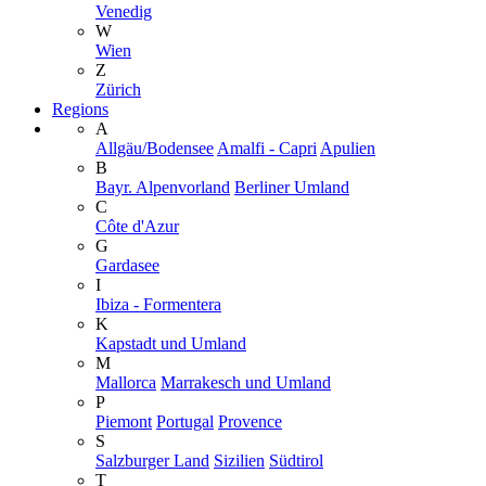
Venedig
W
Wien
Z
Zürich
Regions
A
Allgäu/Bodensee
Amalfi - Capri
Apulien
B
Bayr. Alpenvorland
Berliner Umland
C
Côte d'Azur
G
Gardasee
I
Ibiza - Formentera
K
Kapstadt und Umland
M
Mallorca
Marrakesch und Umland
P
Piemont
Portugal
Provence
S
Salzburger Land
Sizilien
Südtirol
T