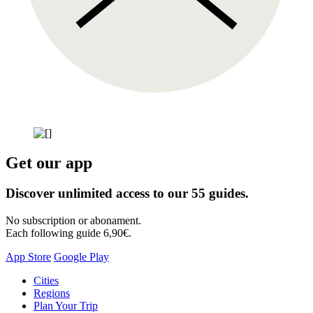
Get our app
Discover unlimited access to our 55 guides.
No subscription or abonament.
Each following guide 6,90€.
App Store
Google Play
Skip
Cities
to
Regions
content
Plan Your Trip