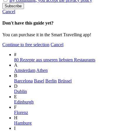
By continuing, you accept the privacy policy
Cancel
Don't have this guide yet?
You can purchase it in the Smart Travelling app!
Continue to free selection
Cancel
#
80 Rezepte aus unseren liebsten Restaurants
A
Amsterdam
Athen
B
Barcelona
Basel
Berlin
Brüssel
D
Dublin
E
Edinburgh
F
Florenz
H
Hamburg
I