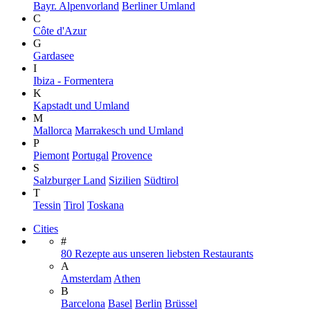
Bayr. Alpenvorland
Berliner Umland
C
Côte d'Azur
G
Gardasee
I
Ibiza - Formentera
K
Kapstadt und Umland
M
Mallorca
Marrakesch und Umland
P
Piemont
Portugal
Provence
S
Salzburger Land
Sizilien
Südtirol
T
Tessin
Tirol
Toskana
Cities
#
80 Rezepte aus unseren liebsten Restaurants
A
Amsterdam
Athen
B
Barcelona
Basel
Berlin
Brüssel