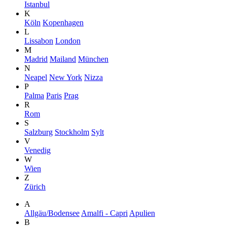
Istanbul
K
Köln
Kopenhagen
L
Lissabon
London
M
Madrid
Mailand
München
N
Neapel
New York
Nizza
P
Palma
Paris
Prag
R
Rom
S
Salzburg
Stockholm
Sylt
V
Venedig
W
Wien
Z
Zürich
A
Allgäu/Bodensee
Amalfi - Capri
Apulien
B