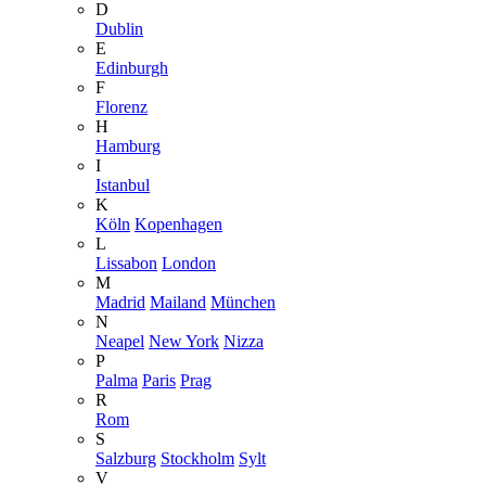
D
Dublin
E
Edinburgh
F
Florenz
H
Hamburg
I
Istanbul
K
Köln
Kopenhagen
L
Lissabon
London
M
Madrid
Mailand
München
N
Neapel
New York
Nizza
P
Palma
Paris
Prag
R
Rom
S
Salzburg
Stockholm
Sylt
V