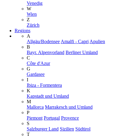
Venedig
W
Wien
Z
Zürich
Regions
A
Allgäu/Bodensee
Amalfi - Capri
Apulien
B
Bayr. Alpenvorland
Berliner Umland
C
Côte d'Azur
G
Gardasee
I
Ibiza - Formentera
K
Kapstadt und Umland
M
Mallorca
Marrakesch und Umland
P
Piemont
Portugal
Provence
S
Salzburger Land
Sizilien
Südtirol
T