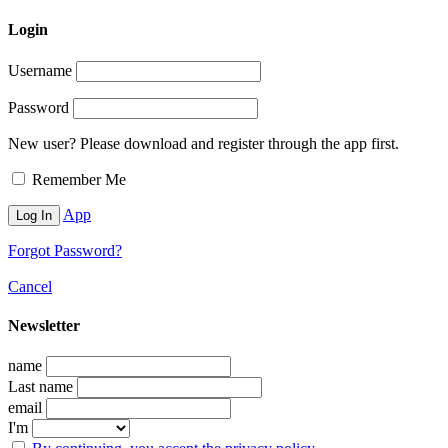
Login
Username
Password
New user? Please download and register through the app first.
Remember Me
App
Forgot Password?
Cancel
Newsletter
name
Last name
email
I'm