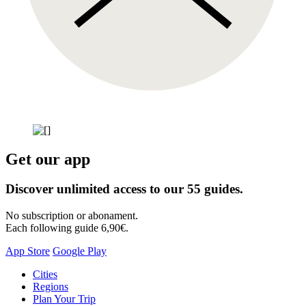
Get our app
Discover unlimited access to our 55 guides.
No subscription or abonament.
Each following guide 6,90€.
App Store
Google Play
Skip
Cities
to
Regions
content
Plan Your Trip