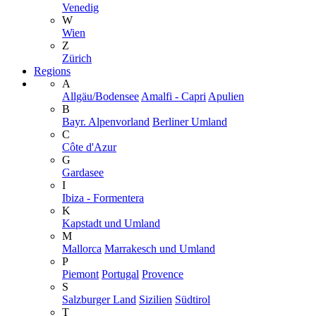
Venedig
W
Wien
Z
Zürich
Regions
A
Allgäu/Bodensee
Amalfi - Capri
Apulien
B
Bayr. Alpenvorland
Berliner Umland
C
Côte d'Azur
G
Gardasee
I
Ibiza - Formentera
K
Kapstadt und Umland
M
Mallorca
Marrakesch und Umland
P
Piemont
Portugal
Provence
S
Salzburger Land
Sizilien
Südtirol
T