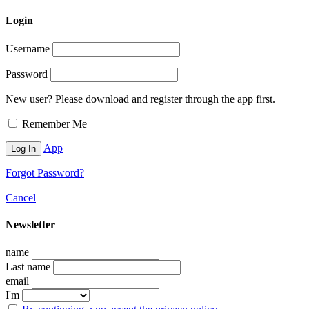
Login
Username
Password
New user? Please download and register through the app first.
Remember Me
App
Forgot Password?
Cancel
Newsletter
name
Last name
email
I'm