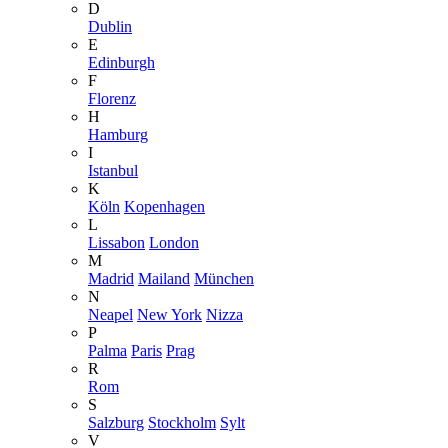
D
Dublin
E
Edinburgh
F
Florenz
H
Hamburg
I
Istanbul
K
Köln
Kopenhagen
L
Lissabon
London
M
Madrid
Mailand
München
N
Neapel
New York
Nizza
P
Palma
Paris
Prag
R
Rom
S
Salzburg
Stockholm
Sylt
V