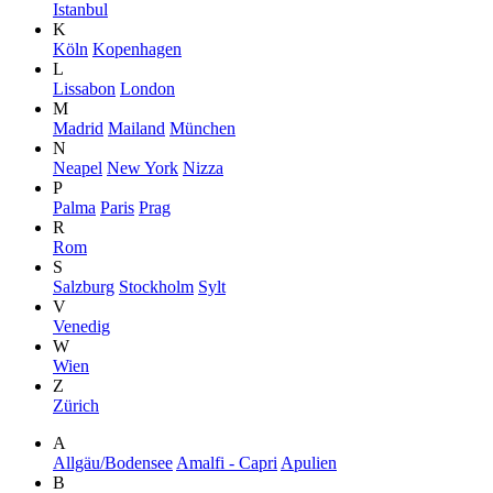
Istanbul
K
Köln
Kopenhagen
L
Lissabon
London
M
Madrid
Mailand
München
N
Neapel
New York
Nizza
P
Palma
Paris
Prag
R
Rom
S
Salzburg
Stockholm
Sylt
V
Venedig
W
Wien
Z
Zürich
A
Allgäu/Bodensee
Amalfi - Capri
Apulien
B