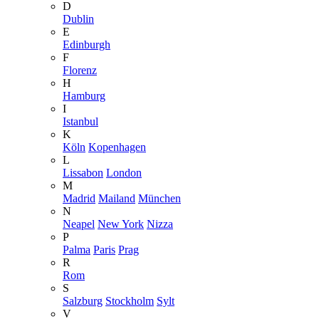
D
Dublin
E
Edinburgh
F
Florenz
H
Hamburg
I
Istanbul
K
Köln
Kopenhagen
L
Lissabon
London
M
Madrid
Mailand
München
N
Neapel
New York
Nizza
P
Palma
Paris
Prag
R
Rom
S
Salzburg
Stockholm
Sylt
V