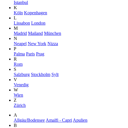
Istanbul
K
Köln
Kopenhagen
L
Lissabon
London
M
Madrid
Mailand
München
N
Neapel
New York
Nizza
P
Palma
Paris
Prag
R
Rom
S
Salzburg
Stockholm
Sylt
V
Venedig
W
Wien
Z
Zürich
A
Allgäu/Bodensee
Amalfi - Capri
Apulien
B