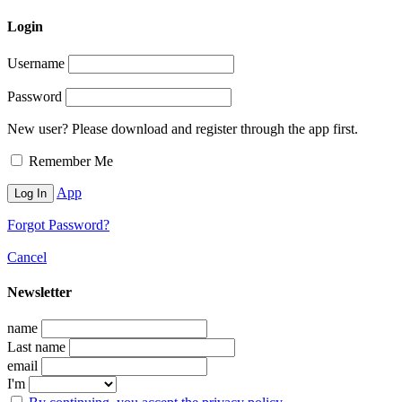
Login
Username
Password
New user? Please download and register through the app first.
Remember Me
App
Forgot Password?
Cancel
Newsletter
name
Last name
email
I'm