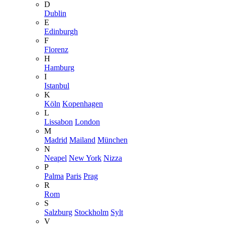
D
Dublin
E
Edinburgh
F
Florenz
H
Hamburg
I
Istanbul
K
Köln
Kopenhagen
L
Lissabon
London
M
Madrid
Mailand
München
N
Neapel
New York
Nizza
P
Palma
Paris
Prag
R
Rom
S
Salzburg
Stockholm
Sylt
V