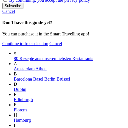
By continuing, you accept the privacy policy
Cancel
Don't have this guide yet?
You can purchase it in the Smart Travelling app!
Continue to free selection
Cancel
#
80 Rezepte aus unseren liebsten Restaurants
A
Amsterdam
Athen
B
Barcelona
Basel
Berlin
Brüssel
D
Dublin
E
Edinburgh
F
Florenz
H
Hamburg
I