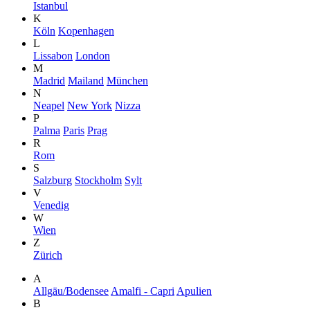
Istanbul
K
Köln
Kopenhagen
L
Lissabon
London
M
Madrid
Mailand
München
N
Neapel
New York
Nizza
P
Palma
Paris
Prag
R
Rom
S
Salzburg
Stockholm
Sylt
V
Venedig
W
Wien
Z
Zürich
A
Allgäu/Bodensee
Amalfi - Capri
Apulien
B