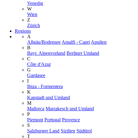
Venedig
W
Wien
Z
Zürich
Regions
A
Allgäu/Bodensee
Amalfi - Capri
Apulien
B
Bayr. Alpenvorland
Berliner Umland
C
Côte d'Azur
G
Gardasee
I
Ibiza - Formentera
K
Kapstadt und Umland
M
Mallorca
Marrakesch und Umland
P
Piemont
Portugal
Provence
S
Salzburger Land
Sizilien
Südtirol
T