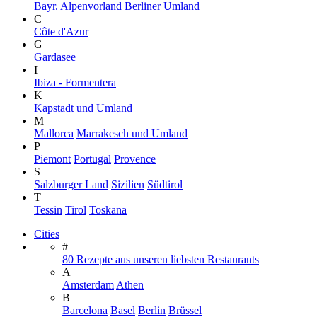
Bayr. Alpenvorland
Berliner Umland
C
Côte d'Azur
G
Gardasee
I
Ibiza - Formentera
K
Kapstadt und Umland
M
Mallorca
Marrakesch und Umland
P
Piemont
Portugal
Provence
S
Salzburger Land
Sizilien
Südtirol
T
Tessin
Tirol
Toskana
Cities
#
80 Rezepte aus unseren liebsten Restaurants
A
Amsterdam
Athen
B
Barcelona
Basel
Berlin
Brüssel