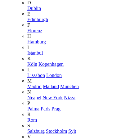
D
Dublin
E
Edinburgh
F
Florenz
H
Hamburg
I
Istanbul
K
Köln
Kopenhagen
L
Lissabon
London
M
Madrid
Mailand
München
N
Neapel
New York
Nizza
P
Palma
Paris
Prag
R
Rom
S
Salzburg
Stockholm
Sylt
V