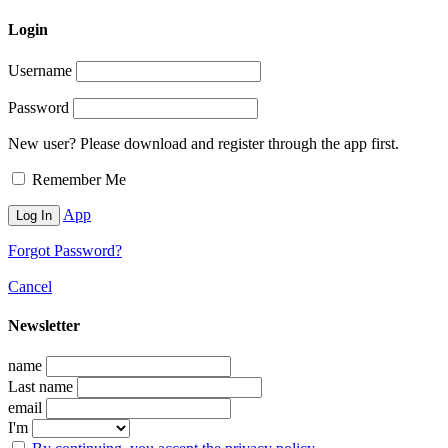
Login
Username
Password
New user? Please download and register through the app first.
Remember Me
App
Forgot Password?
Cancel
Newsletter
name
Last name
email
I'm