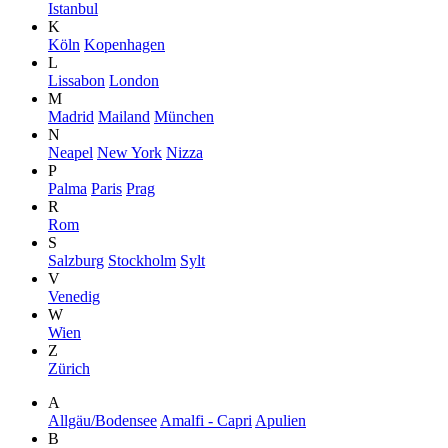
Istanbul
K
Köln
Kopenhagen
L
Lissabon
London
M
Madrid
Mailand
München
N
Neapel
New York
Nizza
P
Palma
Paris
Prag
R
Rom
S
Salzburg
Stockholm
Sylt
V
Venedig
W
Wien
Z
Zürich
A
Allgäu/Bodensee
Amalfi - Capri
Apulien
B