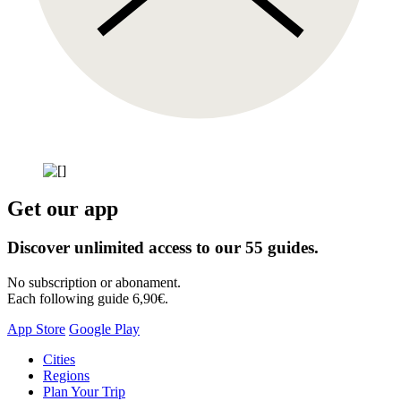
Get our app
Discover unlimited access to our 55 guides.
No subscription or abonament.
Each following guide 6,90€.
App Store
Google Play
Skip
Cities
to
Regions
content
Plan Your Trip