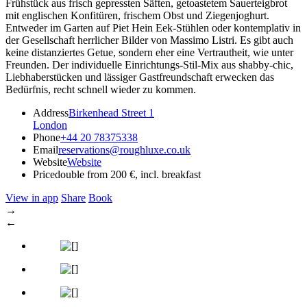
Frühstück aus frisch gepressten Säften, getoastetem Sauerteigbrot
mit englischen Konfitüren, frischem Obst und Ziegenjoghurt.
Entweder im Garten auf Piet Hein Eek-Stühlen oder kontemplativ in
der Gesellschaft herrlicher Bilder von Massimo Listri. Es gibt auch
keine distanziertes Getue, sondern eher eine Vertrautheit, wie unter
Freunden. Der individuelle Einrichtungs-Stil-Mix aus shabby-chic,
Liebhaberstücken und lässiger Gastfreundschaft erwecken das
Bedürfnis, recht schnell wieder zu kommen.
Address
Birkenhead Street 1
London
Phone
+44 20 78375338
Email
reservations@roughluxe.co.uk
Website
Website
Price
double from 200 €, incl. breakfast
View in app
Share
Book
→
←