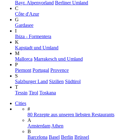
Bayr. Alpenvorland
Berliner Umland
C
Côte d'Azur
G
Gardasee
I
Ibiza - Formentera
K
Kapstadt und Umland
M
Mallorca
Marrakesch und Umland
P
Piemont
Portugal
Provence
S
Salzburger Land
Sizilien
Südtirol
T
Tessin
Tirol
Toskana
Cities
#
80 Rezepte aus unseren liebsten Restaurants
A
Amsterdam
Athen
B
Barcelona
Basel
Berlin
Brüssel