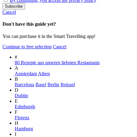
By continuing, you accept the privacy policy
Cancel
Don't have this guide yet?
You can purchase it in the Smart Travelling app!
Continue to free selection
Cancel
#
80 Rezepte aus unseren liebsten Restaurants
A
Amsterdam
Athen
B
Barcelona
Basel
Berlin
Brüssel
D
Dublin
E
Edinburgh
F
Florenz
H
Hamburg
I