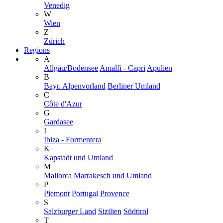
Venedig
W
Wien
Z
Zürich
Regions
A
Allgäu/Bodensee
Amalfi - Capri
Apulien
B
Bayr. Alpenvorland
Berliner Umland
C
Côte d'Azur
G
Gardasee
I
Ibiza - Formentera
K
Kapstadt und Umland
M
Mallorca
Marrakesch und Umland
P
Piemont
Portugal
Provence
S
Salzburger Land
Sizilien
Südtirol
T