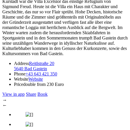
Kurstadt war die Villa Excelsior das einstige Refugium von
Sigmund Freud. Heute ist die Villa ein Haus mit Charakter und
Geschichte, das nur so vor Flair sprüht. Hohe Decken, historische
Räume und die Zimmer sind größtenteils mit Originalmöbeln aus
der Gründerzeit ausgestattet und verfügen fast alle über eine
romantische Loggia mit herrlichem Ausblick auf die Bergwelt. Im
Winter warten zudem die herausfordernden Skiabfahrten in
Sportgastein und in den Sommermonaten trumpft Bad Gastein durch
seine unzähligen Wanderwege in idyllischer Naturkulisse auf.
Kulturliebhaber kommen in den Genuss der Kurkonzerte, sowie des
Kultursommers von Bad Gastein.
Address
Reitlstraße 20
5640 Bad Gastein
Phone
+43 643 421 350
Website
Website
Price
double from 230 Euro
View in app
Share
Book
→
←