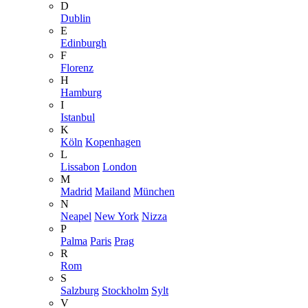
D
Dublin
E
Edinburgh
F
Florenz
H
Hamburg
I
Istanbul
K
Köln
Kopenhagen
L
Lissabon
London
M
Madrid
Mailand
München
N
Neapel
New York
Nizza
P
Palma
Paris
Prag
R
Rom
S
Salzburg
Stockholm
Sylt
V