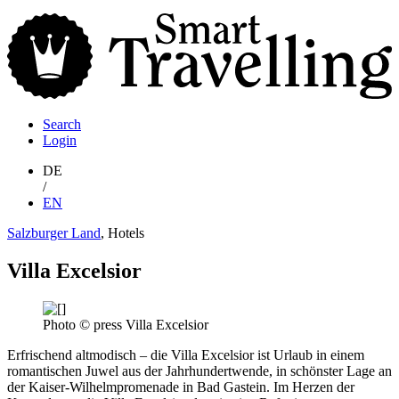
S
T
Search
Login
DE
/
EN
Salzburger Land
, Hotels
Villa Excelsior
Photo © press Villa Excelsior
Erfrischend altmodisch – die Villa Excelsior ist Urlaub in einem
romantischen Juwel aus der Jahrhundertwende, in schönster Lage an
der Kaiser-Wilhelmpromenade in Bad Gastein. Im Herzen der