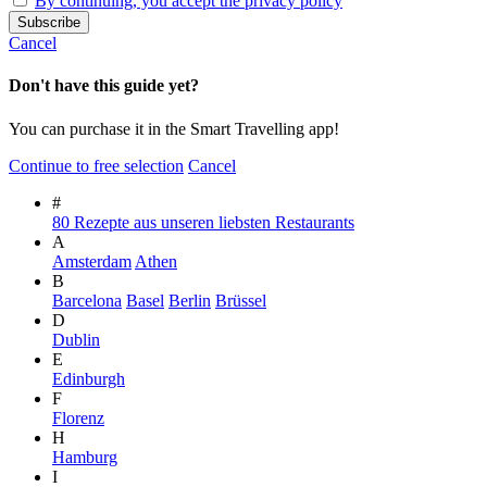
By continuing, you accept the privacy policy
Cancel
Don't have this guide yet?
You can purchase it in the Smart Travelling app!
Continue to free selection
Cancel
#
80 Rezepte aus unseren liebsten Restaurants
A
Amsterdam
Athen
B
Barcelona
Basel
Berlin
Brüssel
D
Dublin
E
Edinburgh
F
Florenz
H
Hamburg
I