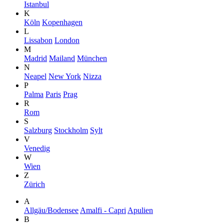
Istanbul
K
Köln
Kopenhagen
L
Lissabon
London
M
Madrid
Mailand
München
N
Neapel
New York
Nizza
P
Palma
Paris
Prag
R
Rom
S
Salzburg
Stockholm
Sylt
V
Venedig
W
Wien
Z
Zürich
A
Allgäu/Bodensee
Amalfi - Capri
Apulien
B