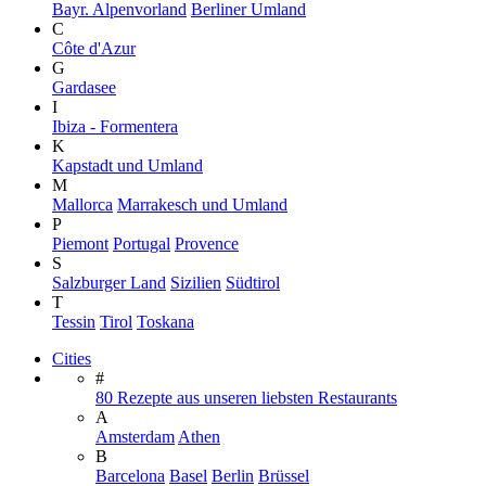
Bayr. Alpenvorland
Berliner Umland
C
Côte d'Azur
G
Gardasee
I
Ibiza - Formentera
K
Kapstadt und Umland
M
Mallorca
Marrakesch und Umland
P
Piemont
Portugal
Provence
S
Salzburger Land
Sizilien
Südtirol
T
Tessin
Tirol
Toskana
Cities
#
80 Rezepte aus unseren liebsten Restaurants
A
Amsterdam
Athen
B
Barcelona
Basel
Berlin
Brüssel