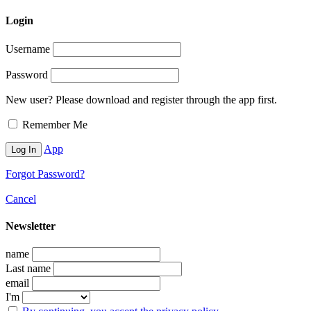
Login
Username
Password
New user? Please download and register through the app first.
Remember Me
App
Forgot Password?
Cancel
Newsletter
name
Last name
email
I'm