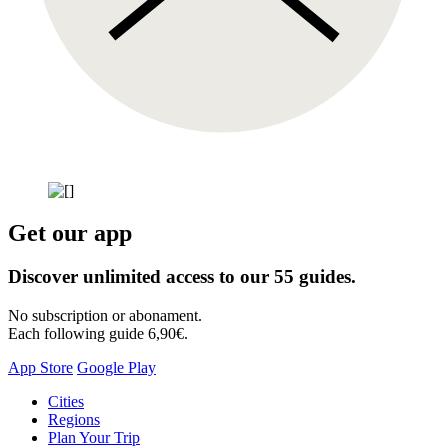
Get our app
Discover unlimited access to our 55 guides.
No subscription or abonament.
Each following guide 6,90€.
App Store
Google Play
Skip
Cities
to
Regions
content
Plan Your Trip