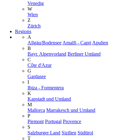
Venedig
W
Wien
Z
Zürich
Regions
A
Allgäu/Bodensee
Amalfi - Capri
Apulien
B
Bayr. Alpenvorland
Berliner Umland
C
Côte d'Azur
G
Gardasee
I
Ibiza - Formentera
K
Kapstadt und Umland
M
Mallorca
Marrakesch und Umland
P
Piemont
Portugal
Provence
S
Salzburger Land
Sizilien
Südtirol
T