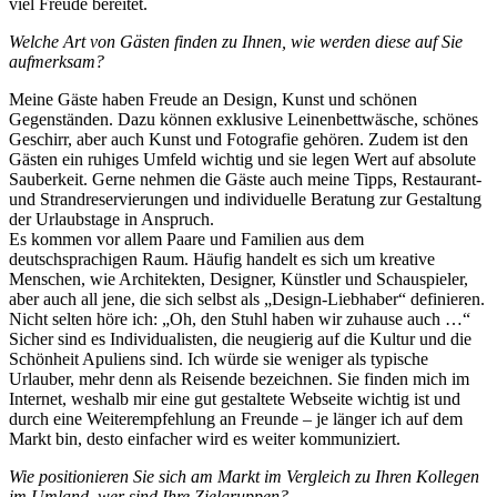
viel Freude bereitet.
Welche Art von Gästen finden zu Ihnen, wie werden diese auf Sie
aufmerksam?
Meine Gäste haben Freude an Design, Kunst und schönen
Gegenständen. Dazu können exklusive Leinenbettwäsche, schönes
Geschirr, aber auch Kunst und Fotografie gehören. Zudem ist den
Gästen ein ruhiges Umfeld wichtig und sie legen Wert auf absolute
Sauberkeit. Gerne nehmen die Gäste auch meine Tipps, Restaurant-
und Strandreservierungen und individuelle Beratung zur Gestaltung
der Urlaubstage in Anspruch.
Es kommen vor allem Paare und Familien aus dem
deutschsprachigen Raum. Häufig handelt es sich um kreative
Menschen, wie Architekten, Designer, Künstler und Schauspieler,
aber auch all jene, die sich selbst als „Design-Liebhaber“ definieren.
Nicht selten höre ich: „Oh, den Stuhl haben wir zuhause auch …“
Sicher sind es Individualisten, die neugierig auf die Kultur und die
Schönheit Apuliens sind. Ich würde sie weniger als typische
Urlauber, mehr denn als Reisende bezeichnen. Sie finden mich im
Internet, weshalb mir eine gut gestaltete Webseite wichtig ist und
durch eine Weiterempfehlung an Freunde – je länger ich auf dem
Markt bin, desto einfacher wird es weiter kommuniziert.
Wie positionieren Sie sich am Markt im Vergleich zu Ihren Kollegen
im Umland, wer sind Ihre Zielgruppen?