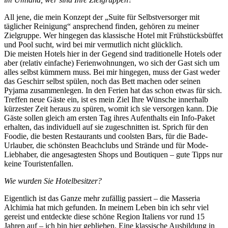
All jene, die mein Konzept der „Suite für Selbstversorger mit
täglicher Reinigung“ ansprechend finden, gehören zu meiner
Zielgruppe. Wer hingegen das klassische Hotel mit Frühstücksbüffet
und Pool sucht, wird bei mir vermutlich nicht glücklich.
Die meisten Hotels hier in der Gegend sind traditionelle Hotels oder
aber (relativ einfache) Ferienwohnungen, wo sich der Gast sich um
alles selbst kümmern muss. Bei mir hingegen, muss der Gast weder
das Geschirr selbst spülen, noch das Bett machen oder seinen
Pyjama zusammenlegen. In den Ferien hat das schon etwas für sich.
Treffen neue Gäste ein, ist es mein Ziel Ihre Wünsche innerhalb
kürzester Zeit heraus zu spüren, womit ich sie versorgen kann. Die
Gäste sollen gleich am ersten Tag ihres Aufenthalts ein Info-Paket
erhalten, das individuell auf sie zugeschnitten ist. Sprich für den
Foodie, die besten Restaurants und coolsten Bars, für die Bade-
Urlauber, die schönsten Beachclubs und Strände und für Mode-
Liebhaber, die angesagtesten Shops und Boutiquen – gute Tipps nur
keine Touristenfallen.
Wie wurden Sie Hotelbesitzer?
Eigentlich ist das Ganze mehr zufällig passiert – die Masseria
Alchimia hat mich gefunden. In meinem Leben bin ich sehr viel
gereist und entdeckte diese schöne Region Italiens vor rund 15
Jahren auf – ich bin hier geblieben. Eine klassische Ausbildung in