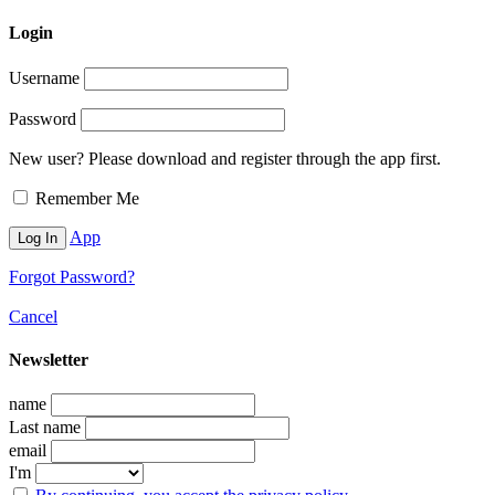
Login
Username
Password
New user? Please download and register through the app first.
Remember Me
App
Forgot Password?
Cancel
Newsletter
name
Last name
email
I'm