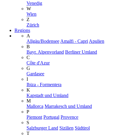
Venedig
W
Wien
Z
Zürich
Regions
A
Allgäu/Bodensee
Amalfi - Capri
Apulien
B
Bayr. Alpenvorland
Berliner Umland
C
Côte d'Azur
G
Gardasee
I
Ibiza - Formentera
K
Kapstadt und Umland
M
Mallorca
Marrakesch und Umland
P
Piemont
Portugal
Provence
S
Salzburger Land
Sizilien
Südtirol
T