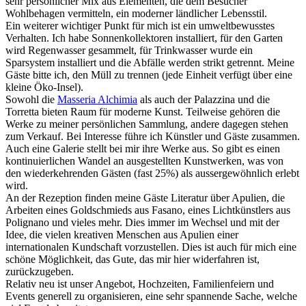
sehr persönlicher Mix aus Elementen, die dem Besucher
Wohlbehagen vermitteln, ein moderner ländlicher Lebensstil.
Ein weiterer wichtiger Punkt für mich ist ein umweltbewusstes
Verhalten. Ich habe Sonnenkollektoren installiert, für den Garten
wird Regenwasser gesammelt, für Trinkwasser wurde ein
Sparsystem installiert und die Abfälle werden strikt getrennt. Meine
Gäste bitte ich, den Müll zu trennen (jede Einheit verfügt über eine
kleine Öko-Insel).
Sowohl die
Masseria Alchimia
als auch der Palazzina und die
Torretta bieten Raum für moderne Kunst. Teilweise gehören die
Werke zu meiner persönlichen Sammlung, andere dagegen stehen
zum Verkauf. Bei Interesse führe ich Künstler und Gäste zusammen.
Auch eine Galerie stellt bei mir ihre Werke aus. So gibt es einen
kontinuierlichen Wandel an ausgestellten Kunstwerken, was von
den wiederkehrenden Gästen (fast 25%) als aussergewöhnlich erlebt
wird.
An der Rezeption finden meine Gäste Literatur über Apulien, die
Arbeiten eines Goldschmieds aus Fasano, eines Lichtkünstlers aus
Polignano und vieles mehr. Dies immer im Wechsel und mit der
Idee, die vielen kreativen Menschen aus Apulien einer
internationalen Kundschaft vorzustellen. Dies ist auch für mich eine
schöne Möglichkeit, das Gute, das mir hier widerfahren ist,
zurückzugeben.
Relativ neu ist unser Angebot, Hochzeiten, Familienfeiern und
Events generell zu organisieren, eine sehr spannende Sache, welche