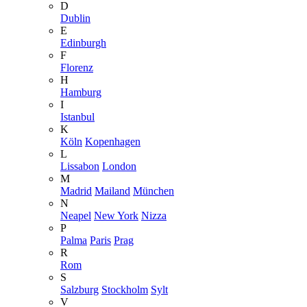
D
Dublin
E
Edinburgh
F
Florenz
H
Hamburg
I
Istanbul
K
Köln
Kopenhagen
L
Lissabon
London
M
Madrid
Mailand
München
N
Neapel
New York
Nizza
P
Palma
Paris
Prag
R
Rom
S
Salzburg
Stockholm
Sylt
V