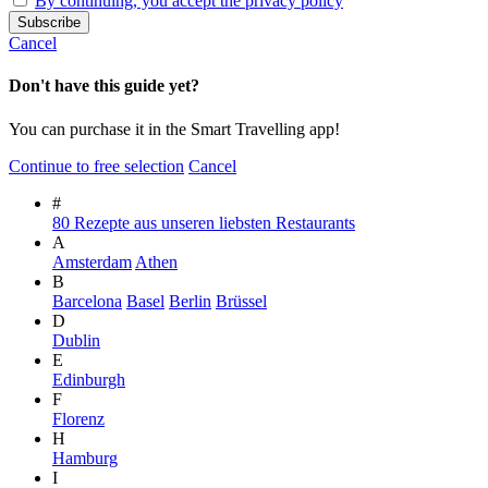
By continuing, you accept the privacy policy
Cancel
Don't have this guide yet?
You can purchase it in the Smart Travelling app!
Continue to free selection
Cancel
#
80 Rezepte aus unseren liebsten Restaurants
A
Amsterdam
Athen
B
Barcelona
Basel
Berlin
Brüssel
D
Dublin
E
Edinburgh
F
Florenz
H
Hamburg
I