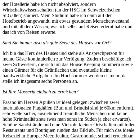
der Hotellerie habe ich nicht absolviert, sondern
Wirtschaftswissenschaften (an der HSG im Schweizerischen
St.Gallen) studiert. Mein Studium habe ich dann auf den
Hotelbetrieb angewandt; mit etwas gesundem Menschenverstand
und mit all dem Wissen, was ich selbst auf Reisen erlernt habe und
das ich von Reisen erwarte.
Sind Sie immer also als gute Seele des Hauses vor Ort?
Ich bin das Herz des Hauses und stehe als Ansprechperson für
meine Gäste kontinuierlich zur Verfügung. Zudem beschäftige ich
zwei Schwestern, die sich um das House Keeping kümmern sowie
einen Gärtner für die Grünflächen und eventuelle kleine
handwerkliche Aufgaben. Im Hochsommer werden es mehr; da
stelle ich insgesamt sechs Personen an.
Ist Ihre Masseria einfach zu erreichen?
Fasano im Herzen Apulien ist ideal gelegen: zwischen zwei
internationalen Flughäfen (Bari und Brindisi sind je 60km entfernt),
sehr wettersicher, ausnehmend freundliche Menschen und keine
hohe Kriminalitätsrate (was man sonst im Süden ja eher erwartet).
Schöne Sandstrände und eine Vielzahl kleiner Ortschaften mit tollen
Restaurants und Boutiquen runden das Bild ab. Für mich das ideale
Reiseziel in Europa: Meer, Kultur, Gastronomie, schnell erreichbar