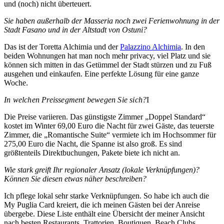
und (noch) nicht überteuert.
Sie haben außerhalb der Masseria noch zwei Ferienwohnung in der
Stadt Fasano und in der Altstadt von Ostuni?
Das ist der Toretta Alchimia und der
Palazzino Alchimia
. In den
beiden Wohnungen hat man noch mehr privacy, viel Platz und sie
können sich mitten in das Getümmel der Stadt stürzen und zu Fuß
ausgehen und einkaufen. Eine perfekte Lösung für eine ganze
Woche.
I
n welchen Preissegment bewegen Sie sich?
I
Die Preise variieren. Das günstigste Zimmer „Doppel Standard“
kostet im Winter 69,00 Euro die Nacht für zwei Gäste, das teuerste
Zimmer, die „Romantische Suite“ vermiete ich im Hochsommer für
275,00 Euro die Nacht, die Spanne ist also groß. Es sind
größtenteils Direktbuchungen, Pakete biete ich nicht an.
Wie stark greift Ihr regionaler Ansatz (lokale Verknüpfungen)?
Können Sie diesen etwas näher beschreiben?
Ich pflege lokal sehr starke Verknüpfungen. So habe ich auch die
My Puglia Card kreiert, die ich meinen Gästen bei der Anreise
übergebe. Diese Liste enthält eine Übersicht der meiner Ansicht
nach besten Restaurants, Trattorien, Boutiquen, Beach Clubs,