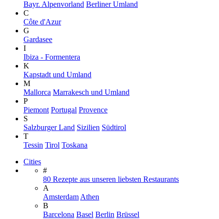
Bayr. Alpenvorland
Berliner Umland
C
Côte d'Azur
G
Gardasee
I
Ibiza - Formentera
K
Kapstadt und Umland
M
Mallorca
Marrakesch und Umland
P
Piemont
Portugal
Provence
S
Salzburger Land
Sizilien
Südtirol
T
Tessin
Tirol
Toskana
Cities
#
80 Rezepte aus unseren liebsten Restaurants
A
Amsterdam
Athen
B
Barcelona
Basel
Berlin
Brüssel