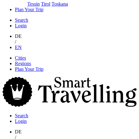
Tessin
Tirol
Toskana
Plan Your Trip
Search
Login
DE
/
EN
Skip
Cities
to
Regions
content
Plan Your Trip
S
T
Search
Login
DE
/