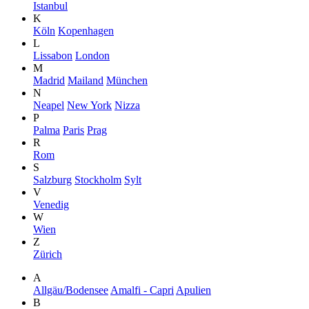
Istanbul
K
Köln
Kopenhagen
L
Lissabon
London
M
Madrid
Mailand
München
N
Neapel
New York
Nizza
P
Palma
Paris
Prag
R
Rom
S
Salzburg
Stockholm
Sylt
V
Venedig
W
Wien
Z
Zürich
A
Allgäu/Bodensee
Amalfi - Capri
Apulien
B