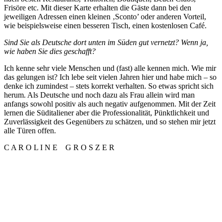
Frisöre etc. Mit dieser Karte erhalten die Gäste dann bei den
jeweiligen Adressen einen kleinen ‚Sconto’ oder anderen Vorteil,
wie beispielsweise einen besseren Tisch, einen kostenlosen Café.
Sind Sie als Deutsche dort unten im Süden gut vernetzt? Wenn ja,
wie haben Sie dies geschafft?
Ich kenne sehr viele Menschen und (fast) alle kennen mich. Wie mir
das gelungen ist? Ich lebe seit vielen Jahren hier und habe mich – so
denke ich zumindest – stets korrekt verhalten. So etwas spricht sich
herum. Als Deutsche und noch dazu als Frau allein wird man
anfangs sowohl positiv als auch negativ aufgenommen. Mit der Zeit
lernen die Süditaliener aber die Professionalität, Pünktlichkeit und
Zuverlässigkeit des Gegenübers zu schätzen, und so stehen mir jetzt
alle Türen offen.
C A R O L I N E G R O S Z E R