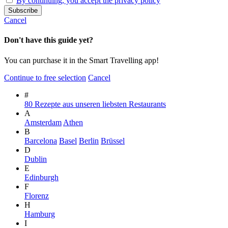
By continuing, you accept the privacy policy
Cancel
Don't have this guide yet?
You can purchase it in the Smart Travelling app!
Continue to free selection
Cancel
#
80 Rezepte aus unseren liebsten Restaurants
A
Amsterdam
Athen
B
Barcelona
Basel
Berlin
Brüssel
D
Dublin
E
Edinburgh
F
Florenz
H
Hamburg
I