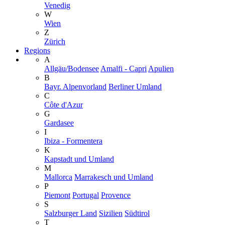
Venedig
W
Wien
Z
Zürich
Regions
A
Allgäu/Bodensee
Amalfi - Capri
Apulien
B
Bayr. Alpenvorland
Berliner Umland
C
Côte d'Azur
G
Gardasee
I
Ibiza - Formentera
K
Kapstadt und Umland
M
Mallorca
Marrakesch und Umland
P
Piemont
Portugal
Provence
S
Salzburger Land
Sizilien
Südtirol
T