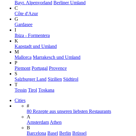
Bayr. Alpenvorland
Berliner Umland
C
Côte d'Azur
G
Gardasee
I
Ibiza - Formentera
K
Kapstadt und Umland
M
Mallorca
Marrakesch und Umland
P
Piemont
Portugal
Provence
S
Salzburger Land
Sizilien
Südtirol
T
Tessin
Tirol
Toskana
Cities
#
80 Rezepte aus unseren liebsten Restaurants
A
Amsterdam
Athen
B
Barcelona
Basel
Berlin
Brüssel