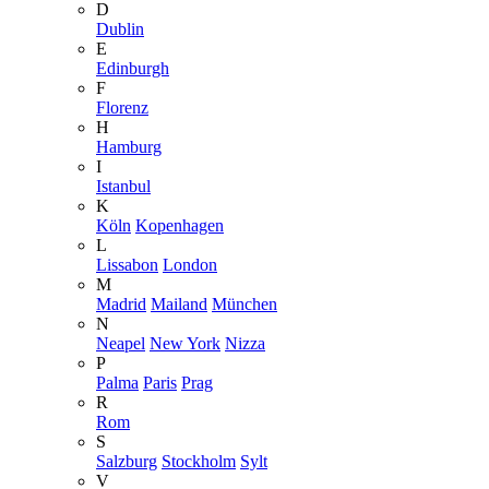
D
Dublin
E
Edinburgh
F
Florenz
H
Hamburg
I
Istanbul
K
Köln
Kopenhagen
L
Lissabon
London
M
Madrid
Mailand
München
N
Neapel
New York
Nizza
P
Palma
Paris
Prag
R
Rom
S
Salzburg
Stockholm
Sylt
V