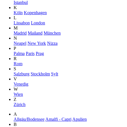
Istanbul
K
Köln
Kopenhagen
L
Lissabon
London
M
Madrid
Mailand
München
N
Neapel
New York
Nizza
P
Palma
Paris
Prag
R
Rom
S
Salzburg
Stockholm
Sylt
V
Venedig
W
Wien
Z
Zürich
A
Allgäu/Bodensee
Amalfi - Capri
Apulien
B