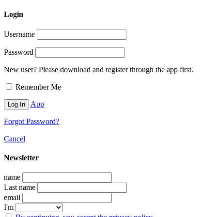
Login
Username
Password
New user? Please download and register through the app first.
Remember Me
App
Forgot Password?
Cancel
Newsletter
name
Last name
email
I'm