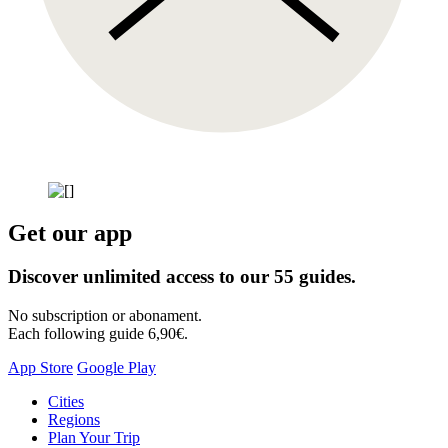
Get our app
Discover unlimited access to our 55 guides.
No subscription or abonament.
Each following guide 6,90€.
App Store
Google Play
Skip
Cities
to
Regions
content
Plan Your Trip