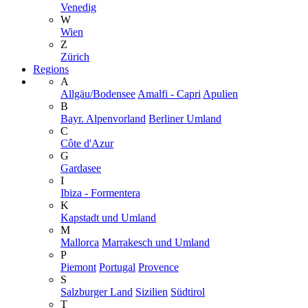
Venedig
W
Wien
Z
Zürich
Regions
A
Allgäu/Bodensee
Amalfi - Capri
Apulien
B
Bayr. Alpenvorland
Berliner Umland
C
Côte d'Azur
G
Gardasee
I
Ibiza - Formentera
K
Kapstadt und Umland
M
Mallorca
Marrakesch und Umland
P
Piemont
Portugal
Provence
S
Salzburger Land
Sizilien
Südtirol
T