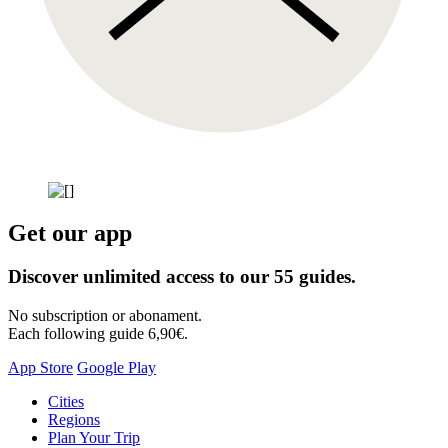
Get our app
Discover unlimited access to our 55 guides.
No subscription or abonament.
Each following guide 6,90€.
App Store
Google Play
Skip
Cities
to
Regions
content
Plan Your Trip