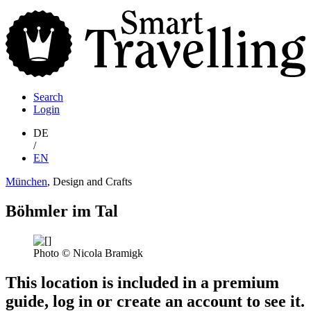
S
T
Search
Login
DE
/
EN
München
, Design and Crafts
Böhmler im Tal
Photo © Nicola Bramigk
This location is included in a premium
guide, log in or create an account to see it.