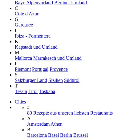
Bayr. Alpenvorland
Berliner Umland
C
Côte d'Azur
G
Gardasee
I
Ibiza - Formentera
K
Kapstadt und Umland
M
Mallorca
Marrakesch und Umland
P
Piemont
Portugal
Provence
S
Salzburger Land
Sizilien
Südtirol
T
Tessin
Tirol
Toskana
Cities
#
80 Rezepte aus unseren liebsten Restaurants
A
Amsterdam
Athen
B
Barcelona
Basel
Berlin
Brüssel