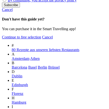
By continuing, you accept the privacy policy
Cancel
Don't have this guide yet?
You can purchase it in the Smart Travelling app!
Continue to free selection
Cancel
#
80 Rezepte aus unseren liebsten Restaurants
A
Amsterdam
Athen
B
Barcelona
Basel
Berlin
Brüssel
D
Dublin
E
Edinburgh
F
Florenz
H
Hamburg
I