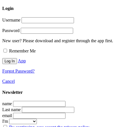
Login
Username
Password
New user? Please download and register through the app first.
Remember Me
App
Forgot Password?
Cancel
Newsletter
name
Last name
email
I'm