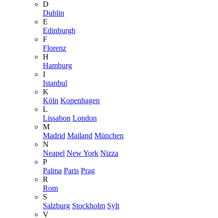
D
Dublin
E
Edinburgh
F
Florenz
H
Hamburg
I
Istanbul
K
Köln
Kopenhagen
L
Lissabon
London
M
Madrid
Mailand
München
N
Neapel
New York
Nizza
P
Palma
Paris
Prag
R
Rom
S
Salzburg
Stockholm
Sylt
V