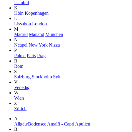
Istanbul
K
Köln
Kopenhagen
L
Lissabon
London
M
Madrid
Mailand
München
N
Neapel
New York
Nizza
P
Palma
Paris
Prag
R
Rom
S
Salzburg
Stockholm
Sylt
V
Venedig
W
Wien
Z
Zürich
A
Allgäu/Bodensee
Amalfi - Capri
Apulien
B