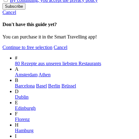
By continuing, you accept the privacy policy
Cancel
Don't have this guide yet?
You can purchase it in the Smart Travelling app!
Continue to free selection
Cancel
#
80 Rezepte aus unseren liebsten Restaurants
A
Amsterdam
Athen
B
Barcelona
Basel
Berlin
Brüssel
D
Dublin
E
Edinburgh
F
Florenz
H
Hamburg
I