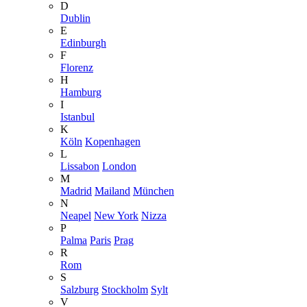
D
Dublin
E
Edinburgh
F
Florenz
H
Hamburg
I
Istanbul
K
Köln
Kopenhagen
L
Lissabon
London
M
Madrid
Mailand
München
N
Neapel
New York
Nizza
P
Palma
Paris
Prag
R
Rom
S
Salzburg
Stockholm
Sylt
V