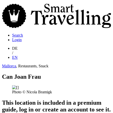
S
T
Search
Login
DE
/
EN
Mallorca
, Restaurants, Snack
Can Joan Frau
Photo © Nicola Bramigk
This location is included in a premium
guide, log in or create an account to see it.