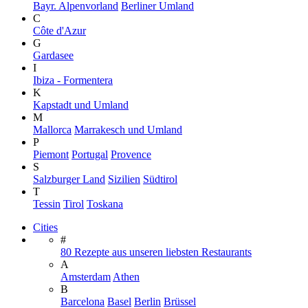
Bayr. Alpenvorland
Berliner Umland
C
Côte d'Azur
G
Gardasee
I
Ibiza - Formentera
K
Kapstadt und Umland
M
Mallorca
Marrakesch und Umland
P
Piemont
Portugal
Provence
S
Salzburger Land
Sizilien
Südtirol
T
Tessin
Tirol
Toskana
Cities
#
80 Rezepte aus unseren liebsten Restaurants
A
Amsterdam
Athen
B
Barcelona
Basel
Berlin
Brüssel