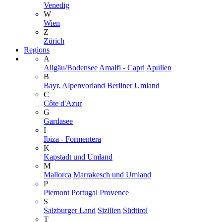
Venedig
W
Wien
Z
Zürich
Regions
A
Allgäu/Bodensee
Amalfi - Capri
Apulien
B
Bayr. Alpenvorland
Berliner Umland
C
Côte d'Azur
G
Gardasee
I
Ibiza - Formentera
K
Kapstadt und Umland
M
Mallorca
Marrakesch und Umland
P
Piemont
Portugal
Provence
S
Salzburger Land
Sizilien
Südtirol
T