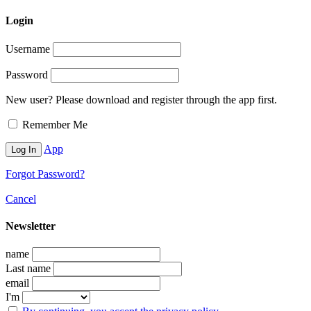
Login
Username
Password
New user? Please download and register through the app first.
Remember Me
App
Forgot Password?
Cancel
Newsletter
name
Last name
email
I'm