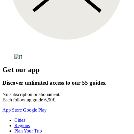
Get our app
Discover unlimited access to our 55 guides.
No subscription or abonament.
Each following guide 6,90€.
App Store
Google Play
Skip
Cities
to
Regions
content
Plan Your Trip