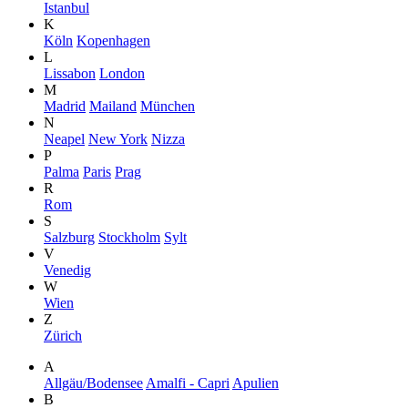
Istanbul
K
Köln
Kopenhagen
L
Lissabon
London
M
Madrid
Mailand
München
N
Neapel
New York
Nizza
P
Palma
Paris
Prag
R
Rom
S
Salzburg
Stockholm
Sylt
V
Venedig
W
Wien
Z
Zürich
A
Allgäu/Bodensee
Amalfi - Capri
Apulien
B