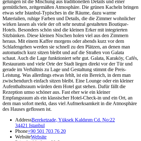
gelungen ist die Mischung aus traditionellen Details und einer
gemütlichen, zeitgemäßen Atmosphäre. Die grünen Kacheln bringen
etwas sehr Istanbul-Typisches in die Räume, dazu warme
Materialien, ruhige Farben und Details, die die Zimmer wohnlicher
wirken lassen als viele der oft sehr neutral gestalteten Boutique-
Hotels. Besonders schön sind die kleinen Erker mit integrierten
Sitzbänken. Diese kleinen Nischen holen viel aus den Zimmern
heraus. Mit einem Kaffee morgens oder abends kurz vor dem
Schlafengehen werden sie schnell zu den Plätzen, an denen man
automatisch kurz sitzen bleibt und auf die Straßen von Galata
schaut. Auch die Lage funktioniert sehr gut. Galata, Karaköy, Cafés,
Restaurants und viele Orte der Stadt liegen direkt vor der Tür und
gerade im Verhältnis zu Lage und Gestaltung stimmt die Preis-
Leistung. Was allerdings etwas fehlt, ist ein Bereich, in dem man
zwischendurch einfach sitzen bleibt. Eine Lounge oder ein kleiner
Aufenthaltsraum würden dem Hotel gut stehen. Dafür fällt die
Rezeption umso schöner aus. Fast eher wie ein kleiner
Empfangsraum als ein klassischer Hotel-Check-in und ein Ort, an
dem man sofort merkt, dass viel Aufmerksamkeit in die Atmosphäre
des Hauses geflossen ist.
Address
Bereketzade, Yüksek Kaldırım Cd. No:22
34421 Istanbul
Phone
+90 501 703 76 20
Website
Website