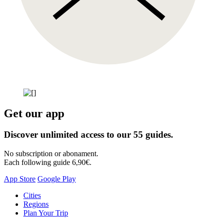
Get our app
Discover unlimited access to our 55 guides.
No subscription or abonament.
Each following guide 6,90€.
App Store
Google Play
Skip
Cities
to
Regions
content
Plan Your Trip