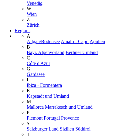
Venedig
W
Wien
Z
Zürich
Regions
A
Allgäu/Bodensee
Amalfi - Capri
Apulien
B
Bayr. Alpenvorland
Berliner Umland
C
Côte d'Azur
G
Gardasee
I
Ibiza - Formentera
K
Kapstadt und Umland
M
Mallorca
Marrakesch und Umland
P
Piemont
Portugal
Provence
S
Salzburger Land
Sizilien
Südtirol
T