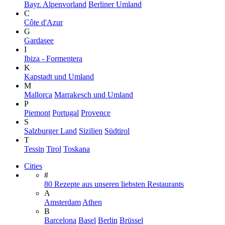
Bayr. Alpenvorland
Berliner Umland
C
Côte d'Azur
G
Gardasee
I
Ibiza - Formentera
K
Kapstadt und Umland
M
Mallorca
Marrakesch und Umland
P
Piemont
Portugal
Provence
S
Salzburger Land
Sizilien
Südtirol
T
Tessin
Tirol
Toskana
Cities
#
80 Rezepte aus unseren liebsten Restaurants
A
Amsterdam
Athen
B
Barcelona
Basel
Berlin
Brüssel