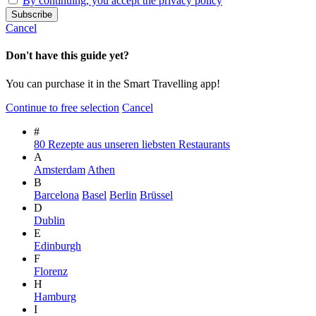
By continuing, you accept the privacy policy
Cancel
Don't have this guide yet?
You can purchase it in the Smart Travelling app!
Continue to free selection
Cancel
#
80 Rezepte aus unseren liebsten Restaurants
A
Amsterdam
Athen
B
Barcelona
Basel
Berlin
Brüssel
D
Dublin
E
Edinburgh
F
Florenz
H
Hamburg
I