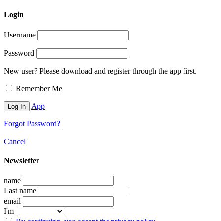
Login
Username
Password
New user? Please download and register through the app first.
Remember Me
App
Forgot Password?
Cancel
Newsletter
name
Last name
email
I'm