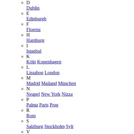
D
Dublin
E
Edinburgh
F
Florenz
H
Hamburg
I
Istanbul
K
Köln
Kopenhagen
L
Lissabon
London
M
Madrid
Mailand
München
N
Neapel
New York
Nizza
P
Palma
Paris
Prag
R
Rom
S
Salzburg
Stockholm
Sylt
V