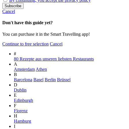
By continuing, you accept the privacy policy
Cancel
Don't have this guide yet?
You can purchase it in the Smart Travelling app!
Continue to free selection
Cancel
#
80 Rezepte aus unseren liebsten Restaurants
A
Amsterdam
Athen
B
Barcelona
Basel
Berlin
Brüssel
D
Dublin
E
Edinburgh
F
Florenz
H
Hamburg
I