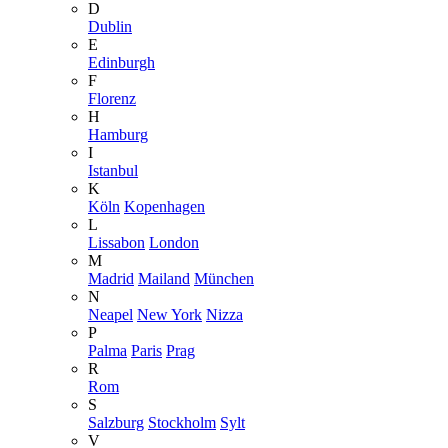
D
Dublin
E
Edinburgh
F
Florenz
H
Hamburg
I
Istanbul
K
Köln
Kopenhagen
L
Lissabon
London
M
Madrid
Mailand
München
N
Neapel
New York
Nizza
P
Palma
Paris
Prag
R
Rom
S
Salzburg
Stockholm
Sylt
V