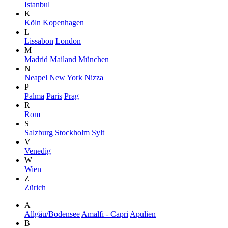
Istanbul
K
Köln
Kopenhagen
L
Lissabon
London
M
Madrid
Mailand
München
N
Neapel
New York
Nizza
P
Palma
Paris
Prag
R
Rom
S
Salzburg
Stockholm
Sylt
V
Venedig
W
Wien
Z
Zürich
A
Allgäu/Bodensee
Amalfi - Capri
Apulien
B