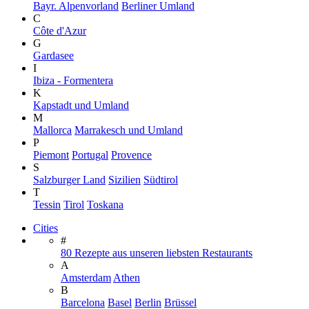
Bayr. Alpenvorland
Berliner Umland
C
Côte d'Azur
G
Gardasee
I
Ibiza - Formentera
K
Kapstadt und Umland
M
Mallorca
Marrakesch und Umland
P
Piemont
Portugal
Provence
S
Salzburger Land
Sizilien
Südtirol
T
Tessin
Tirol
Toskana
Cities
#
80 Rezepte aus unseren liebsten Restaurants
A
Amsterdam
Athen
B
Barcelona
Basel
Berlin
Brüssel