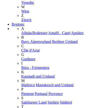
Venedig
W
Wien
Z
Zürich
Regions
A
Allgäu/Bodensee
Amalfi - Capri
Apulien
B
Bayr. Alpenvorland
Berliner Umland
C
Côte d'Azur
G
Gardasee
I
Ibiza - Formentera
K
Kapstadt und Umland
M
Mallorca
Marrakesch und Umland
P
Piemont
Portugal
Provence
S
Salzburger Land
Sizilien
Südtirol
T