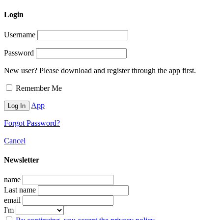
Login
Username
Password
New user? Please download and register through the app first.
Remember Me
App
Forgot Password?
Cancel
Newsletter
name
Last name
email
I'm