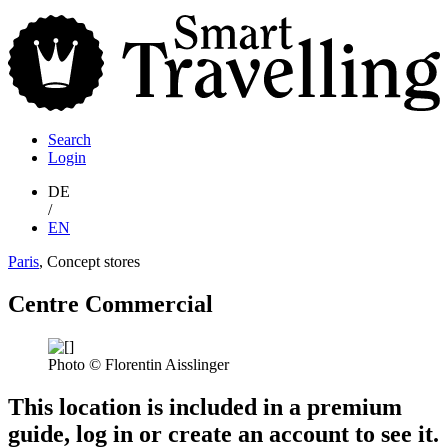
S
T
Search
Login
DE
/
EN
Paris
, Concept stores
Centre Commercial
Photo © Florentin Aisslinger
This location is included in a premium
guide, log in or create an account to see it.