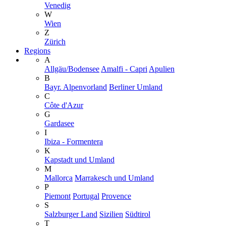
Venedig
W
Wien
Z
Zürich
Regions
A
Allgäu/Bodensee
Amalfi - Capri
Apulien
B
Bayr. Alpenvorland
Berliner Umland
C
Côte d'Azur
G
Gardasee
I
Ibiza - Formentera
K
Kapstadt und Umland
M
Mallorca
Marrakesch und Umland
P
Piemont
Portugal
Provence
S
Salzburger Land
Sizilien
Südtirol
T