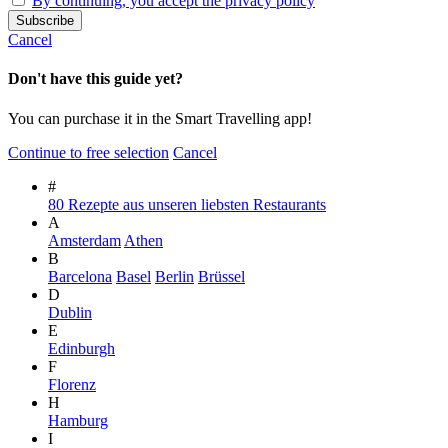
By continuing, you accept the privacy policy
Cancel
Don't have this guide yet?
You can purchase it in the Smart Travelling app!
Continue to free selection
Cancel
#
80 Rezepte aus unseren liebsten Restaurants
A
Amsterdam
Athen
B
Barcelona
Basel
Berlin
Brüssel
D
Dublin
E
Edinburgh
F
Florenz
H
Hamburg
I