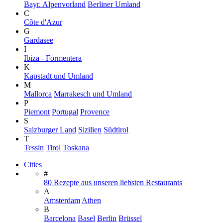
Bayr. Alpenvorland
Berliner Umland
C
Côte d'Azur
G
Gardasee
I
Ibiza - Formentera
K
Kapstadt und Umland
M
Mallorca
Marrakesch und Umland
P
Piemont
Portugal
Provence
S
Salzburger Land
Sizilien
Südtirol
T
Tessin
Tirol
Toskana
Cities
#
80 Rezepte aus unseren liebsten Restaurants
A
Amsterdam
Athen
B
Barcelona
Basel
Berlin
Brüssel