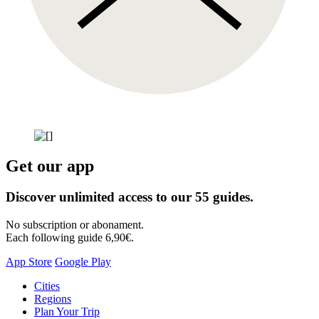
Get our app
Discover unlimited access to our 55 guides.
No subscription or abonament.
Each following guide 6,90€.
App Store
Google Play
Skip
Cities
to
Regions
content
Plan Your Trip