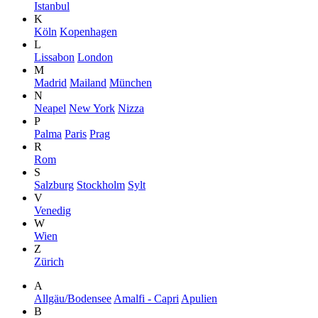
Istanbul
K
Köln
Kopenhagen
L
Lissabon
London
M
Madrid
Mailand
München
N
Neapel
New York
Nizza
P
Palma
Paris
Prag
R
Rom
S
Salzburg
Stockholm
Sylt
V
Venedig
W
Wien
Z
Zürich
A
Allgäu/Bodensee
Amalfi - Capri
Apulien
B