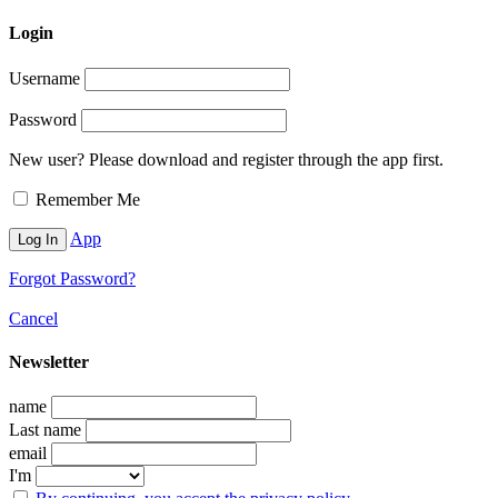
Login
Username
Password
New user? Please download and register through the app first.
Remember Me
App
Forgot Password?
Cancel
Newsletter
name
Last name
email
I'm