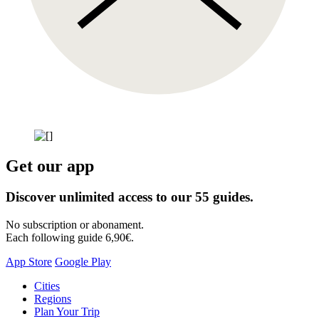
Get our app
Discover unlimited access to our 55 guides.
No subscription or abonament.
Each following guide 6,90€.
App Store
Google Play
Skip
Cities
to
Regions
content
Plan Your Trip