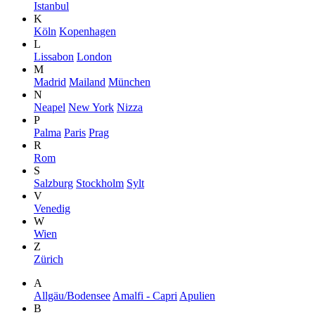
Istanbul
K
Köln
Kopenhagen
L
Lissabon
London
M
Madrid
Mailand
München
N
Neapel
New York
Nizza
P
Palma
Paris
Prag
R
Rom
S
Salzburg
Stockholm
Sylt
V
Venedig
W
Wien
Z
Zürich
A
Allgäu/Bodensee
Amalfi - Capri
Apulien
B