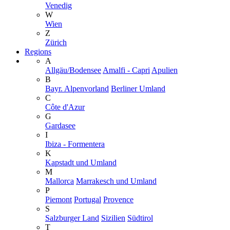
Venedig
W
Wien
Z
Zürich
Regions
A
Allgäu/Bodensee
Amalfi - Capri
Apulien
B
Bayr. Alpenvorland
Berliner Umland
C
Côte d'Azur
G
Gardasee
I
Ibiza - Formentera
K
Kapstadt und Umland
M
Mallorca
Marrakesch und Umland
P
Piemont
Portugal
Provence
S
Salzburger Land
Sizilien
Südtirol
T