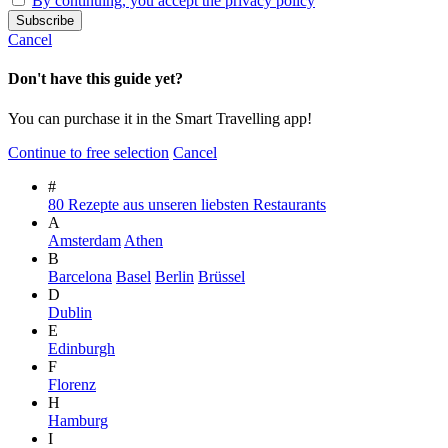
By continuing, you accept the privacy policy
Cancel
Don't have this guide yet?
You can purchase it in the Smart Travelling app!
Continue to free selection
Cancel
#
80 Rezepte aus unseren liebsten Restaurants
A
Amsterdam
Athen
B
Barcelona
Basel
Berlin
Brüssel
D
Dublin
E
Edinburgh
F
Florenz
H
Hamburg
I