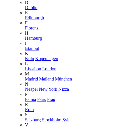
D
Dublin
E
Edinburgh
F
Florenz
H
Hamburg
I
Istanbul
K
Köln
Kopenhagen
L
Lissabon
London
M
Madrid
Mailand
München
N
Neapel
New York
Nizza
P
Palma
Paris
Prag
R
Rom
S
Salzburg
Stockholm
Sylt
V