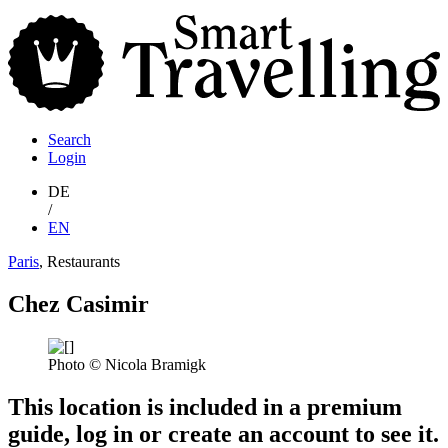
S
T
Search
Login
DE
/
EN
Paris
, Restaurants
Chez Casimir
Photo © Nicola Bramigk
This location is included in a premium
guide, log in or create an account to see it.