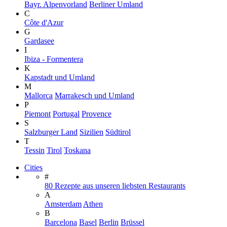
Bayr. Alpenvorland
Berliner Umland
C
Côte d'Azur
G
Gardasee
I
Ibiza - Formentera
K
Kapstadt und Umland
M
Mallorca
Marrakesch und Umland
P
Piemont
Portugal
Provence
S
Salzburger Land
Sizilien
Südtirol
T
Tessin
Tirol
Toskana
Cities
#
80 Rezepte aus unseren liebsten Restaurants
A
Amsterdam
Athen
B
Barcelona
Basel
Berlin
Brüssel