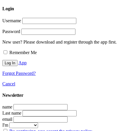
Login
Username
Password
New user? Please download and register through the app first.
Remember Me
App
Forgot Password?
Cancel
Newsletter
name
Last name
email
I'm