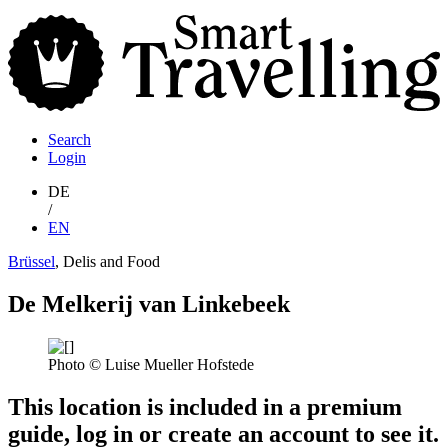
S
T
Search
Login
DE
/
EN
Brüssel
, Delis and Food
De Melkerij van Linkebeek
Photo © Luise Mueller Hofstede
This location is included in a premium
guide, log in or create an account to see it.