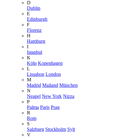
D
Dublin
E
Edinburgh
F
Florenz
H
Hamburg
I
Istanbul
K
Köln
Kopenhagen
L
Lissabon
London
M
Madrid
Mailand
München
N
Neapel
New York
Nizza
P
Palma
Paris
Prag
R
Rom
S
Salzburg
Stockholm
Sylt
V