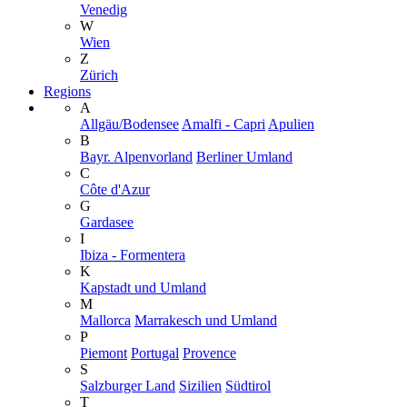
Venedig
W
Wien
Z
Zürich
Regions
A
Allgäu/Bodensee
Amalfi - Capri
Apulien
B
Bayr. Alpenvorland
Berliner Umland
C
Côte d'Azur
G
Gardasee
I
Ibiza - Formentera
K
Kapstadt und Umland
M
Mallorca
Marrakesch und Umland
P
Piemont
Portugal
Provence
S
Salzburger Land
Sizilien
Südtirol
T