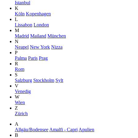
Istanbul
K
Köln
Kopenhagen
L
Lissabon
London
M
Madrid
Mailand
München
N
Neapel
New York
Nizza
P
Palma
Paris
Prag
R
Rom
S
Salzburg
Stockholm
Sylt
V
Venedig
W
Wien
Z
Zürich
A
Allgäu/Bodensee
Amalfi - Capri
Apulien
B