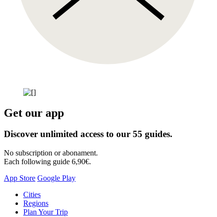
Get our app
Discover unlimited access to our 55 guides.
No subscription or abonament.
Each following guide 6,90€.
App Store
Google Play
Skip
Cities
to
Regions
content
Plan Your Trip