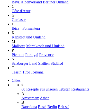
Bayr. Alpenvorland
Berliner Umland
C
Côte d'Azur
G
Gardasee
I
Ibiza - Formentera
K
Kapstadt und Umland
M
Mallorca
Marrakesch und Umland
P
Piemont
Portugal
Provence
S
Salzburger Land
Sizilien
Südtirol
T
Tessin
Tirol
Toskana
Cities
#
80 Rezepte aus unseren liebsten Restaurants
A
Amsterdam
Athen
B
Barcelona
Basel
Berlin
Brüssel