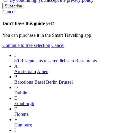
By continuing, you accept the privacy policy
Cancel
Don't have this guide yet?
You can purchase it in the Smart Travelling app!
Continue to free selection
Cancel
#
80 Rezepte aus unseren liebsten Restaurants
A
Amsterdam
Athen
B
Barcelona
Basel
Berlin
Brüssel
D
Dublin
E
Edinburgh
F
Florenz
H
Hamburg
I