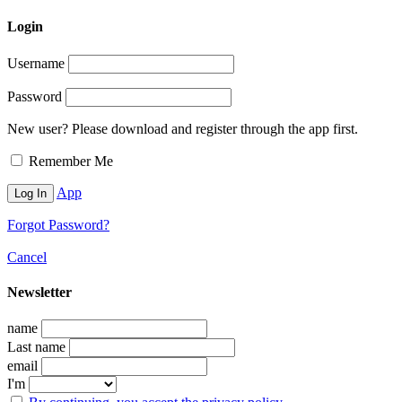
Login
Username
Password
New user? Please download and register through the app first.
Remember Me
App
Forgot Password?
Cancel
Newsletter
name
Last name
email
I'm