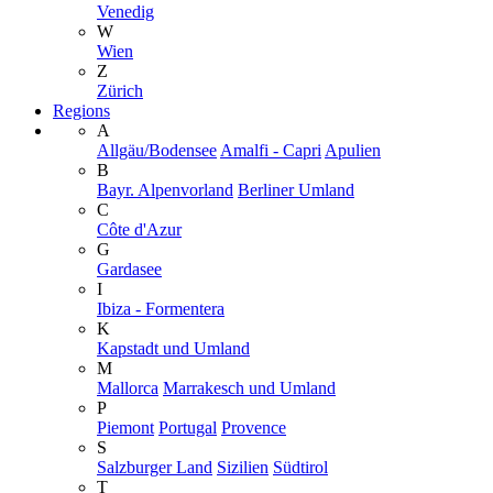
Venedig
W
Wien
Z
Zürich
Regions
A
Allgäu/Bodensee
Amalfi - Capri
Apulien
B
Bayr. Alpenvorland
Berliner Umland
C
Côte d'Azur
G
Gardasee
I
Ibiza - Formentera
K
Kapstadt und Umland
M
Mallorca
Marrakesch und Umland
P
Piemont
Portugal
Provence
S
Salzburger Land
Sizilien
Südtirol
T