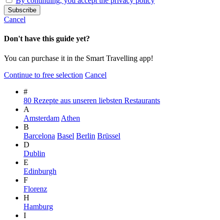
By continuing, you accept the privacy policy
Cancel
Don't have this guide yet?
You can purchase it in the Smart Travelling app!
Continue to free selection
Cancel
#
80 Rezepte aus unseren liebsten Restaurants
A
Amsterdam
Athen
B
Barcelona
Basel
Berlin
Brüssel
D
Dublin
E
Edinburgh
F
Florenz
H
Hamburg
I