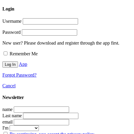
Login
Username
Password
New user? Please download and register through the app first.
Remember Me
App
Forgot Password?
Cancel
Newsletter
name
Last name
email
I'm