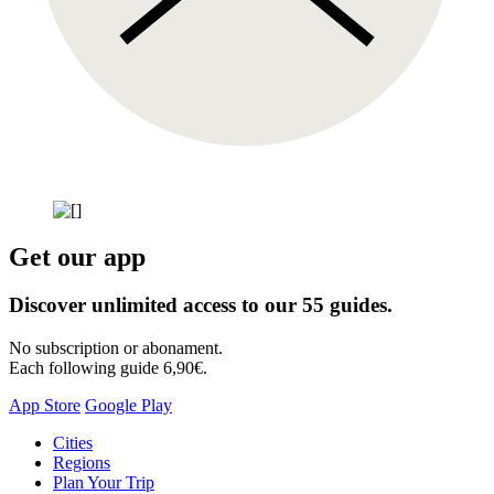
Get our app
Discover unlimited access to our 55 guides.
No subscription or abonament.
Each following guide 6,90€.
App Store
Google Play
Skip
Cities
to
Regions
content
Plan Your Trip