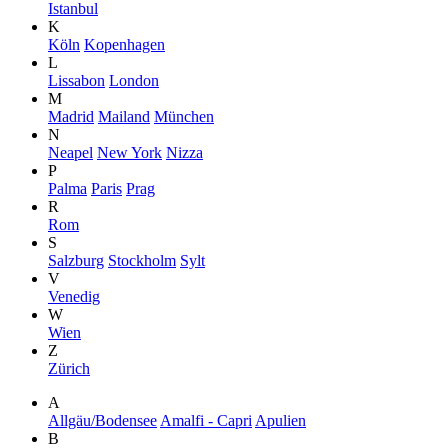
Istanbul
K
Köln
Kopenhagen
L
Lissabon
London
M
Madrid
Mailand
München
N
Neapel
New York
Nizza
P
Palma
Paris
Prag
R
Rom
S
Salzburg
Stockholm
Sylt
V
Venedig
W
Wien
Z
Zürich
A
Allgäu/Bodensee
Amalfi - Capri
Apulien
B