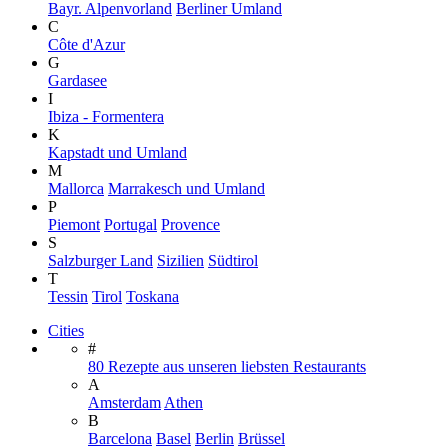
Bayr. Alpenvorland
Berliner Umland
C
Côte d'Azur
G
Gardasee
I
Ibiza - Formentera
K
Kapstadt und Umland
M
Mallorca
Marrakesch und Umland
P
Piemont
Portugal
Provence
S
Salzburger Land
Sizilien
Südtirol
T
Tessin
Tirol
Toskana
Cities
#
80 Rezepte aus unseren liebsten Restaurants
A
Amsterdam
Athen
B
Barcelona
Basel
Berlin
Brüssel