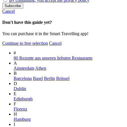
By continuing, you accept the privacy policy
Cancel
Don't have this guide yet?
You can purchase it in the Smart Travelling app!
Continue to free selection
Cancel
#
80 Rezepte aus unseren liebsten Restaurants
A
Amsterdam
Athen
B
Barcelona
Basel
Berlin
Brüssel
D
Dublin
E
Edinburgh
F
Florenz
H
Hamburg
I