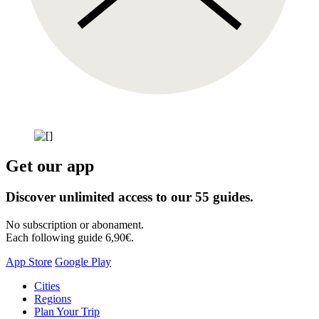
Get our app
Discover unlimited access to our 55 guides.
No subscription or abonament.
Each following guide 6,90€.
App Store
Google Play
Skip
Cities
to
Regions
content
Plan Your Trip