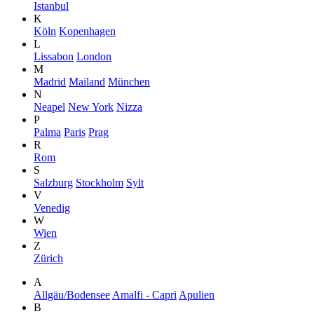
Istanbul
K
Köln
Kopenhagen
L
Lissabon
London
M
Madrid
Mailand
München
N
Neapel
New York
Nizza
P
Palma
Paris
Prag
R
Rom
S
Salzburg
Stockholm
Sylt
V
Venedig
W
Wien
Z
Zürich
A
Allgäu/Bodensee
Amalfi - Capri
Apulien
B