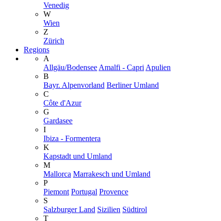
Venedig
W
Wien
Z
Zürich
Regions
A
Allgäu/Bodensee
Amalfi - Capri
Apulien
B
Bayr. Alpenvorland
Berliner Umland
C
Côte d'Azur
G
Gardasee
I
Ibiza - Formentera
K
Kapstadt und Umland
M
Mallorca
Marrakesch und Umland
P
Piemont
Portugal
Provence
S
Salzburger Land
Sizilien
Südtirol
T