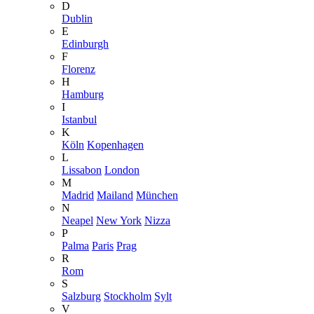
D
Dublin
E
Edinburgh
F
Florenz
H
Hamburg
I
Istanbul
K
Köln
Kopenhagen
L
Lissabon
London
M
Madrid
Mailand
München
N
Neapel
New York
Nizza
P
Palma
Paris
Prag
R
Rom
S
Salzburg
Stockholm
Sylt
V