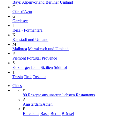
Bayr. Alpenvorland
Berliner Umland
C
Côte d'Azur
G
Gardasee
I
Ibiza - Formentera
K
Kapstadt und Umland
M
Mallorca
Marrakesch und Umland
P
Piemont
Portugal
Provence
S
Salzburger Land
Sizilien
Südtirol
T
Tessin
Tirol
Toskana
Cities
#
80 Rezepte aus unseren liebsten Restaurants
A
Amsterdam
Athen
B
Barcelona
Basel
Berlin
Brüssel