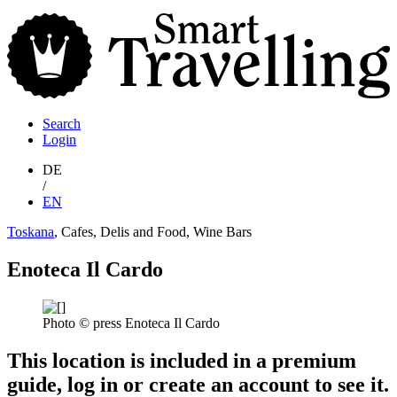
S
T
Search
Login
DE
/
EN
Toskana
, Cafes, Delis and Food, Wine Bars
Enoteca Il Cardo
Photo © press Enoteca Il Cardo
This location is included in a premium
guide, log in or create an account to see it.