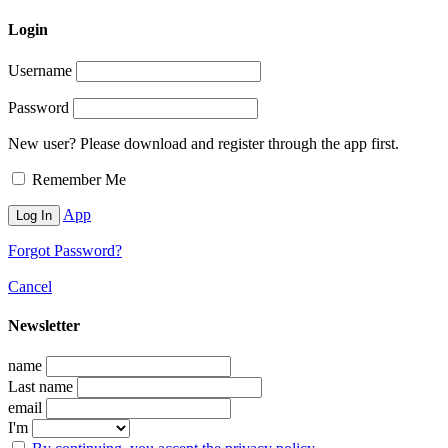
Login
Username
Password
New user? Please download and register through the app first.
Remember Me
App
Forgot Password?
Cancel
Newsletter
name
Last name
email
I'm