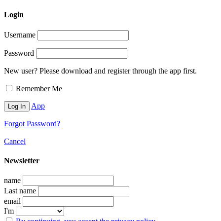
Login
Username
Password
New user? Please download and register through the app first.
Remember Me
App
Forgot Password?
Cancel
Newsletter
name
Last name
email
I'm