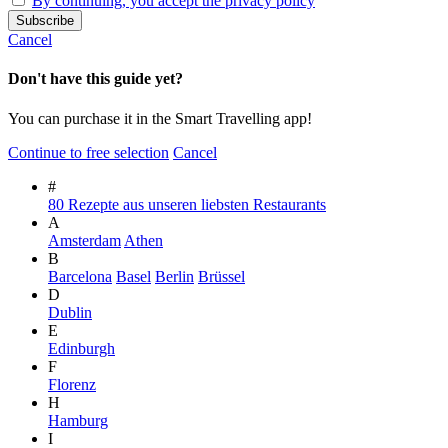
By continuing, you accept the privacy policy
Cancel
Don't have this guide yet?
You can purchase it in the Smart Travelling app!
Continue to free selection
Cancel
#
80 Rezepte aus unseren liebsten Restaurants
A
Amsterdam
Athen
B
Barcelona
Basel
Berlin
Brüssel
D
Dublin
E
Edinburgh
F
Florenz
H
Hamburg
I