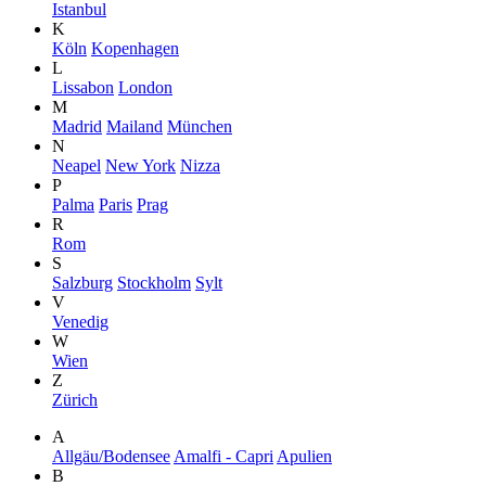
Istanbul
K
Köln
Kopenhagen
L
Lissabon
London
M
Madrid
Mailand
München
N
Neapel
New York
Nizza
P
Palma
Paris
Prag
R
Rom
S
Salzburg
Stockholm
Sylt
V
Venedig
W
Wien
Z
Zürich
A
Allgäu/Bodensee
Amalfi - Capri
Apulien
B