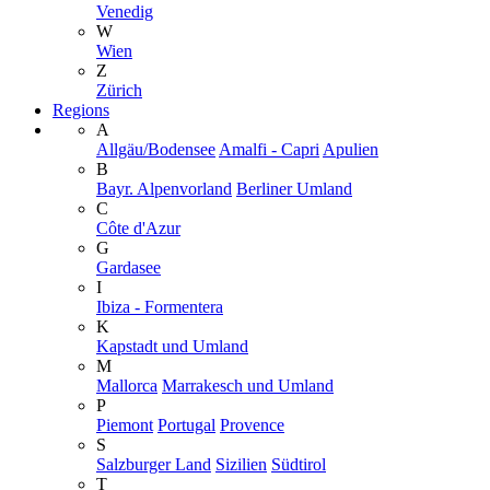
Venedig
W
Wien
Z
Zürich
Regions
A
Allgäu/Bodensee
Amalfi - Capri
Apulien
B
Bayr. Alpenvorland
Berliner Umland
C
Côte d'Azur
G
Gardasee
I
Ibiza - Formentera
K
Kapstadt und Umland
M
Mallorca
Marrakesch und Umland
P
Piemont
Portugal
Provence
S
Salzburger Land
Sizilien
Südtirol
T