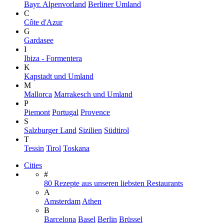
Bayr. Alpenvorland
Berliner Umland
C
Côte d'Azur
G
Gardasee
I
Ibiza - Formentera
K
Kapstadt und Umland
M
Mallorca
Marrakesch und Umland
P
Piemont
Portugal
Provence
S
Salzburger Land
Sizilien
Südtirol
T
Tessin
Tirol
Toskana
Cities
#
80 Rezepte aus unseren liebsten Restaurants
A
Amsterdam
Athen
B
Barcelona
Basel
Berlin
Brüssel