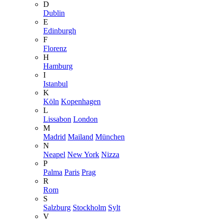
D
Dublin
E
Edinburgh
F
Florenz
H
Hamburg
I
Istanbul
K
Köln
Kopenhagen
L
Lissabon
London
M
Madrid
Mailand
München
N
Neapel
New York
Nizza
P
Palma
Paris
Prag
R
Rom
S
Salzburg
Stockholm
Sylt
V