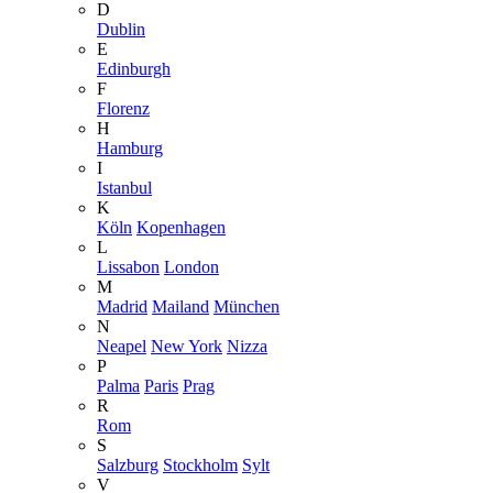
D
Dublin
E
Edinburgh
F
Florenz
H
Hamburg
I
Istanbul
K
Köln
Kopenhagen
L
Lissabon
London
M
Madrid
Mailand
München
N
Neapel
New York
Nizza
P
Palma
Paris
Prag
R
Rom
S
Salzburg
Stockholm
Sylt
V