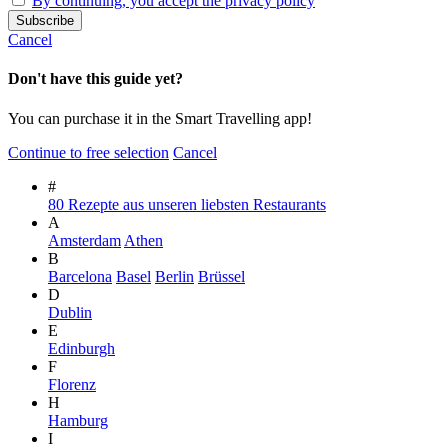
By continuing, you accept the privacy policy
Cancel
Don't have this guide yet?
You can purchase it in the Smart Travelling app!
Continue to free selection
Cancel
#
80 Rezepte aus unseren liebsten Restaurants
A
Amsterdam
Athen
B
Barcelona
Basel
Berlin
Brüssel
D
Dublin
E
Edinburgh
F
Florenz
H
Hamburg
I