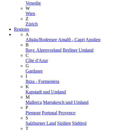
Venedig
W
Wien
Z
Zürich
Regions
A
Allgäu/Bodensee
Amalfi - Capri
Apulien
B
Bayr. Alpenvorland
Berliner Umland
C
Côte d'Azur
G
Gardasee
I
Ibiza - Formentera
K
Kapstadt und Umland
M
Mallorca
Marrakesch und Umland
P
Piemont
Portugal
Provence
S
Salzburger Land
Sizilien
Südtirol
T