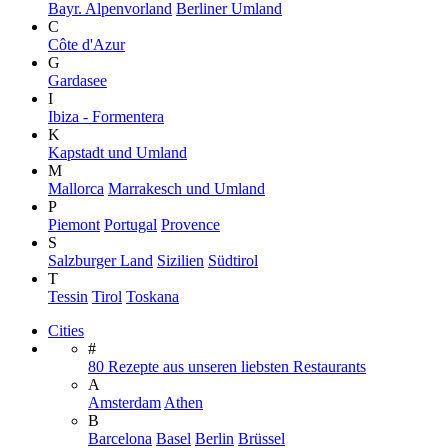
Bayr. Alpenvorland
Berliner Umland
C
Côte d'Azur
G
Gardasee
I
Ibiza - Formentera
K
Kapstadt und Umland
M
Mallorca
Marrakesch und Umland
P
Piemont
Portugal
Provence
S
Salzburger Land
Sizilien
Südtirol
T
Tessin
Tirol
Toskana
Cities
#
80 Rezepte aus unseren liebsten Restaurants
A
Amsterdam
Athen
B
Barcelona
Basel
Berlin
Brüssel