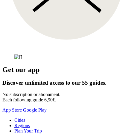
Get our app
Discover unlimited access to our 55 guides.
No subscription or abonament.
Each following guide 6,90€.
App Store
Google Play
Skip
Cities
to
Regions
content
Plan Your Trip