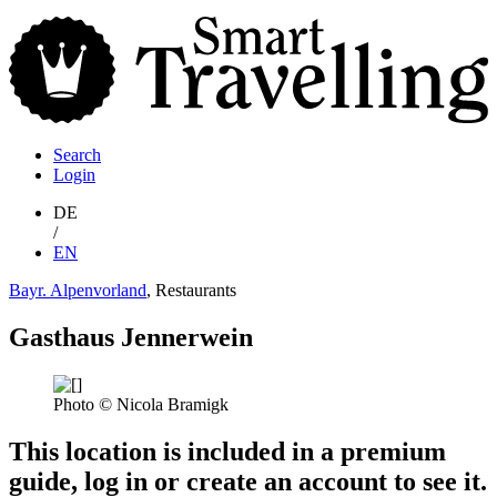
S
T
Search
Login
DE
/
EN
Bayr. Alpenvorland
, Restaurants
Gasthaus Jennerwein
Photo © Nicola Bramigk
This location is included in a premium
guide, log in or create an account to see it.