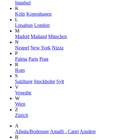
Istanbul
K
Köln
Kopenhagen
L
Lissabon
London
M
Madrid
Mailand
München
N
Neapel
New York
Nizza
P
Palma
Paris
Prag
R
Rom
S
Salzburg
Stockholm
Sylt
V
Venedig
W
Wien
Z
Zürich
A
Allgäu/Bodensee
Amalfi - Capri
Apulien
B