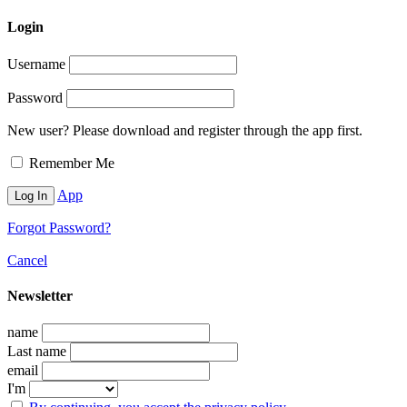
Login
Username
Password
New user? Please download and register through the app first.
Remember Me
App
Forgot Password?
Cancel
Newsletter
name
Last name
email
I'm