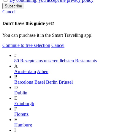
By continuing, you accept the privacy policy
Cancel
Don't have this guide yet?
You can purchase it in the Smart Travelling app!
Continue to free selection
Cancel
#
80 Rezepte aus unseren liebsten Restaurants
A
Amsterdam
Athen
B
Barcelona
Basel
Berlin
Brüssel
D
Dublin
E
Edinburgh
F
Florenz
H
Hamburg
I