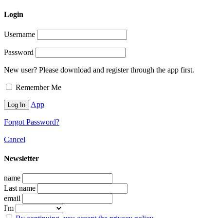
Login
Username
Password
New user? Please download and register through the app first.
Remember Me
App
Forgot Password?
Cancel
Newsletter
name
Last name
email
I'm