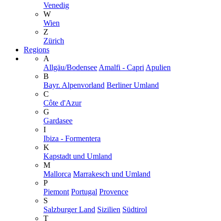
Venedig
W
Wien
Z
Zürich
Regions
A
Allgäu/Bodensee
Amalfi - Capri
Apulien
B
Bayr. Alpenvorland
Berliner Umland
C
Côte d'Azur
G
Gardasee
I
Ibiza - Formentera
K
Kapstadt und Umland
M
Mallorca
Marrakesch und Umland
P
Piemont
Portugal
Provence
S
Salzburger Land
Sizilien
Südtirol
T