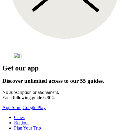
Get our app
Discover unlimited access to our 55 guides.
No subscription or abonament.
Each following guide 6,90€.
App Store
Google Play
Skip
Cities
to
Regions
content
Plan Your Trip