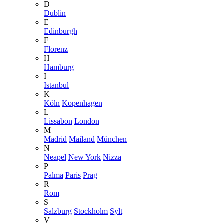
D
Dublin
E
Edinburgh
F
Florenz
H
Hamburg
I
Istanbul
K
Köln
Kopenhagen
L
Lissabon
London
M
Madrid
Mailand
München
N
Neapel
New York
Nizza
P
Palma
Paris
Prag
R
Rom
S
Salzburg
Stockholm
Sylt
V