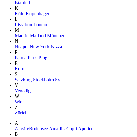
Istanbul
K
Köln
Kopenhagen
L
Lissabon
London
M
Madrid
Mailand
München
N
Neapel
New York
Nizza
P
Palma
Paris
Prag
R
Rom
S
Salzburg
Stockholm
Sylt
V
Venedig
W
Wien
Z
Zürich
A
Allgäu/Bodensee
Amalfi - Capri
Apulien
B