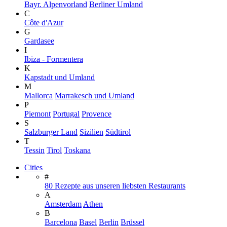
Bayr. Alpenvorland
Berliner Umland
C
Côte d'Azur
G
Gardasee
I
Ibiza - Formentera
K
Kapstadt und Umland
M
Mallorca
Marrakesch und Umland
P
Piemont
Portugal
Provence
S
Salzburger Land
Sizilien
Südtirol
T
Tessin
Tirol
Toskana
Cities
#
80 Rezepte aus unseren liebsten Restaurants
A
Amsterdam
Athen
B
Barcelona
Basel
Berlin
Brüssel