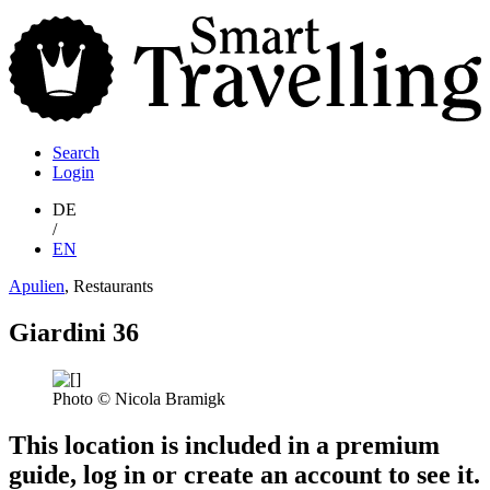
S
T
Search
Login
DE
/
EN
Apulien
, Restaurants
Giardini 36
Photo © Nicola Bramigk
This location is included in a premium
guide, log in or create an account to see it.