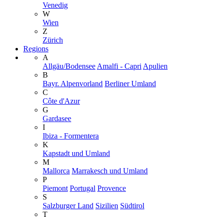
Venedig
W
Wien
Z
Zürich
Regions
A
Allgäu/Bodensee
Amalfi - Capri
Apulien
B
Bayr. Alpenvorland
Berliner Umland
C
Côte d'Azur
G
Gardasee
I
Ibiza - Formentera
K
Kapstadt und Umland
M
Mallorca
Marrakesch und Umland
P
Piemont
Portugal
Provence
S
Salzburger Land
Sizilien
Südtirol
T