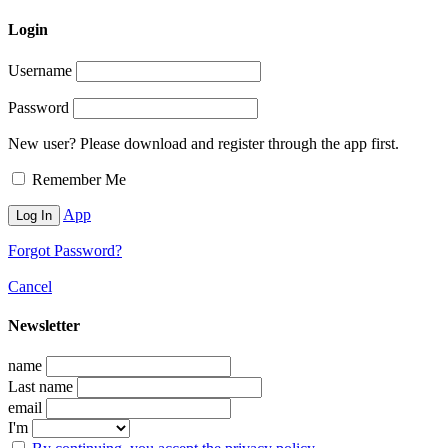
Login
Username
Password
New user? Please download and register through the app first.
Remember Me
App
Forgot Password?
Cancel
Newsletter
name
Last name
email
I'm