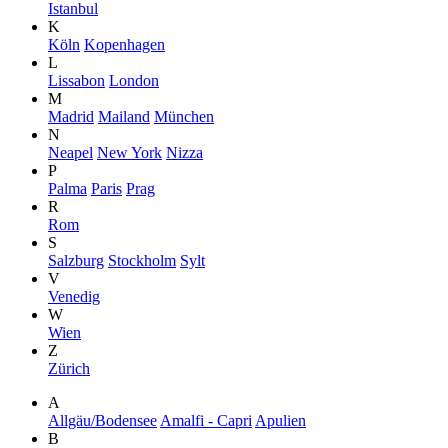
Istanbul
K
Köln
Kopenhagen
L
Lissabon
London
M
Madrid
Mailand
München
N
Neapel
New York
Nizza
P
Palma
Paris
Prag
R
Rom
S
Salzburg
Stockholm
Sylt
V
Venedig
W
Wien
Z
Zürich
A
Allgäu/Bodensee
Amalfi - Capri
Apulien
B