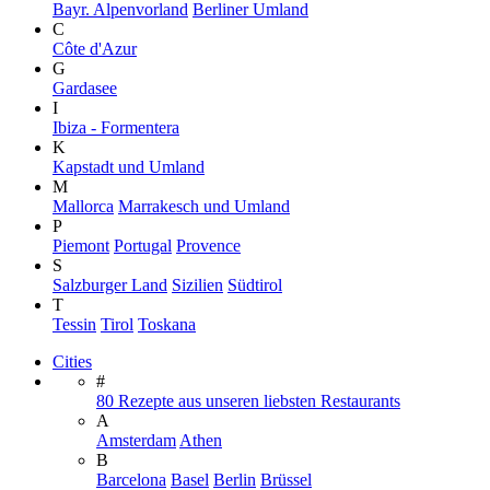
Bayr. Alpenvorland
Berliner Umland
C
Côte d'Azur
G
Gardasee
I
Ibiza - Formentera
K
Kapstadt und Umland
M
Mallorca
Marrakesch und Umland
P
Piemont
Portugal
Provence
S
Salzburger Land
Sizilien
Südtirol
T
Tessin
Tirol
Toskana
Cities
#
80 Rezepte aus unseren liebsten Restaurants
A
Amsterdam
Athen
B
Barcelona
Basel
Berlin
Brüssel