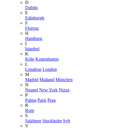
D
Dublin
E
Edinburgh
F
Florenz
H
Hamburg
I
Istanbul
K
Köln
Kopenhagen
L
Lissabon
London
M
Madrid
Mailand
München
N
Neapel
New York
Nizza
P
Palma
Paris
Prag
R
Rom
S
Salzburg
Stockholm
Sylt
V