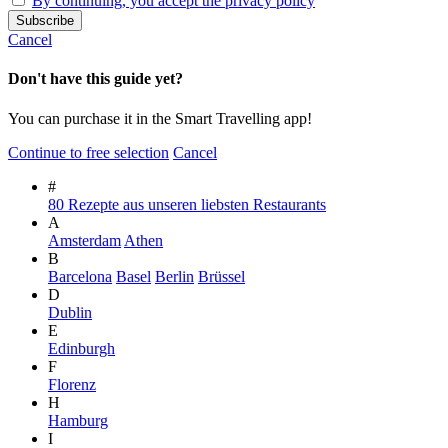
By continuing, you accept the privacy policy
Cancel
Don't have this guide yet?
You can purchase it in the Smart Travelling app!
Continue to free selection
Cancel
#
80 Rezepte aus unseren liebsten Restaurants
A
Amsterdam
Athen
B
Barcelona
Basel
Berlin
Brüssel
D
Dublin
E
Edinburgh
F
Florenz
H
Hamburg
I