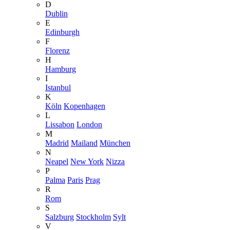
D
Dublin
E
Edinburgh
F
Florenz
H
Hamburg
I
Istanbul
K
Köln
Kopenhagen
L
Lissabon
London
M
Madrid
Mailand
München
N
Neapel
New York
Nizza
P
Palma
Paris
Prag
R
Rom
S
Salzburg
Stockholm
Sylt
V