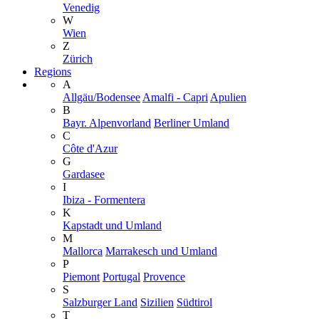
Venedig
W
Wien
Z
Zürich
Regions
A
Allgäu/Bodensee
Amalfi - Capri
Apulien
B
Bayr. Alpenvorland
Berliner Umland
C
Côte d'Azur
G
Gardasee
I
Ibiza - Formentera
K
Kapstadt und Umland
M
Mallorca
Marrakesch und Umland
P
Piemont
Portugal
Provence
S
Salzburger Land
Sizilien
Südtirol
T