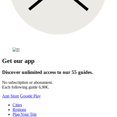
Get our app
Discover unlimited access to our 55 guides.
No subscription or abonament.
Each following guide 6,90€.
App Store
Google Play
Skip
Cities
to
Regions
content
Plan Your Trip