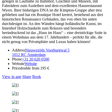
gelegen in Laufnähe zu Bahnhof, Grachten und Museen, mit
Fahrrädern zum Ausleihen und dem exzellenten Hausrestaurant
Wyers. Ihrer bisherigen DNA ist die Kimpton-Gruppe aber treu
geblieben und hat ein Boutique Hotel kreiert, bestehend aus drei
historischen Renaissance Gebäuden, das von oben bis unten
durchdesignt ist. An den Wänden hängt holländische Kunst, im
Innenhof Holzschaukeln zum Relaxen und besonders
beeindruckend ist das „Haus im Haus“ – eine dreistöckige Suite in
einem Wohnhaus aus dem 17. Jahrhundert – perfekt für alle, die
nicht genug von Privatsphäre und Luxus haben können!
Address
Nieuwezijds Voorburgwal 5
1012 RC Amsterdam
Phone
+31 20 620 0500
Website
Website
Price
double from 195 €
View in app
Share
Book