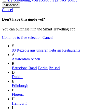
By continuing, you accept the privacy policy
Cancel
Don't have this guide yet?
You can purchase it in the Smart Travelling app!
Continue to free selection
Cancel
#
80 Rezepte aus unseren liebsten Restaurants
A
Amsterdam
Athen
B
Barcelona
Basel
Berlin
Brüssel
D
Dublin
E
Edinburgh
F
Florenz
H
Hamburg
I