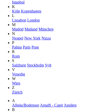
Istanbul
K
Köln
Kopenhagen
L
Lissabon
London
M
Madrid
Mailand
München
N
Neapel
New York
Nizza
P
Palma
Paris
Prag
R
Rom
S
Salzburg
Stockholm
Sylt
V
Venedig
W
Wien
Z
Zürich
A
Allgäu/Bodensee
Amalfi - Capri
Apulien
B