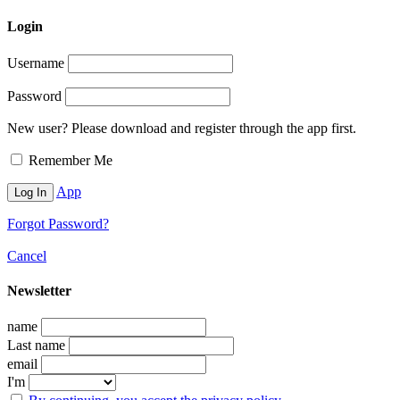
Login
Username
Password
New user? Please download and register through the app first.
Remember Me
App
Forgot Password?
Cancel
Newsletter
name
Last name
email
I'm