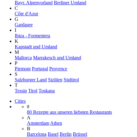
Bayr. Alpenvorland
Berliner Umland
C
Côte d'Azur
G
Gardasee
I
Ibiza - Formentera
K
Kapstadt und Umland
M
Mallorca
Marrakesch und Umland
P
Piemont
Portugal
Provence
S
Salzburger Land
Sizilien
Südtirol
T
Tessin
Tirol
Toskana
Cities
#
80 Rezepte aus unseren liebsten Restaurants
A
Amsterdam
Athen
B
Barcelona
Basel
Berlin
Brüssel