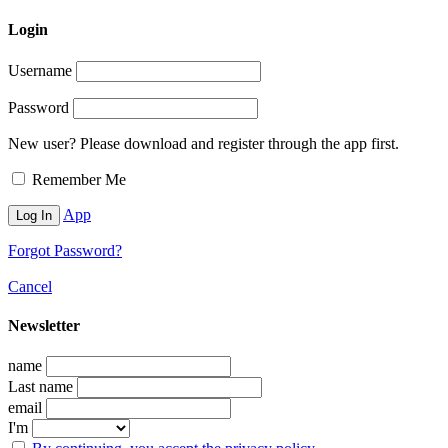
Login
Username
Password
New user? Please download and register through the app first.
Remember Me
App
Forgot Password?
Cancel
Newsletter
name
Last name
email
I'm