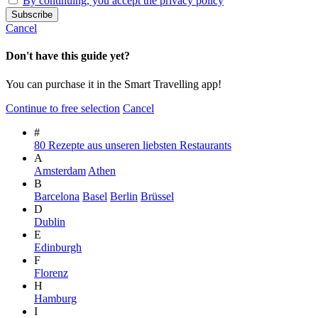
By continuing, you accept the privacy policy
Cancel
Don't have this guide yet?
You can purchase it in the Smart Travelling app!
Continue to free selection
Cancel
#
80 Rezepte aus unseren liebsten Restaurants
A
Amsterdam
Athen
B
Barcelona
Basel
Berlin
Brüssel
D
Dublin
E
Edinburgh
F
Florenz
H
Hamburg
I