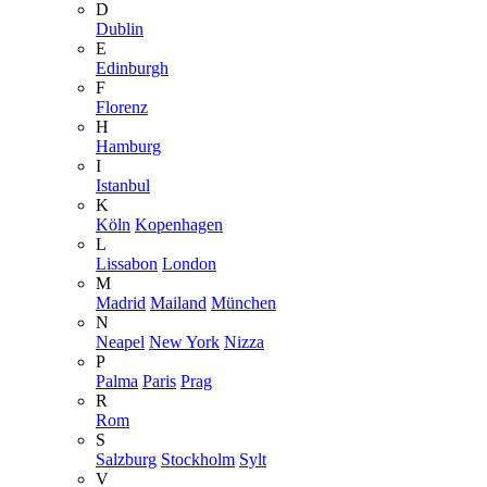
D
Dublin
E
Edinburgh
F
Florenz
H
Hamburg
I
Istanbul
K
Köln
Kopenhagen
L
Lissabon
London
M
Madrid
Mailand
München
N
Neapel
New York
Nizza
P
Palma
Paris
Prag
R
Rom
S
Salzburg
Stockholm
Sylt
V