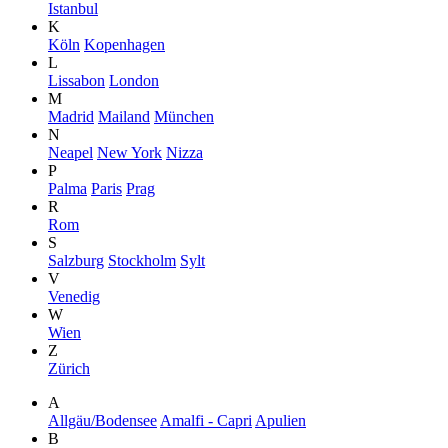
Istanbul
K
Köln
Kopenhagen
L
Lissabon
London
M
Madrid
Mailand
München
N
Neapel
New York
Nizza
P
Palma
Paris
Prag
R
Rom
S
Salzburg
Stockholm
Sylt
V
Venedig
W
Wien
Z
Zürich
A
Allgäu/Bodensee
Amalfi - Capri
Apulien
B