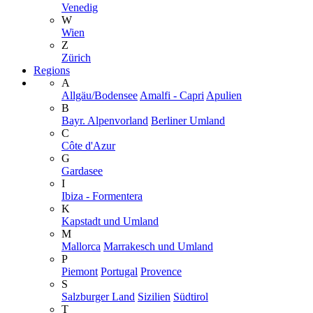
Venedig
W
Wien
Z
Zürich
Regions
A
Allgäu/Bodensee
Amalfi - Capri
Apulien
B
Bayr. Alpenvorland
Berliner Umland
C
Côte d'Azur
G
Gardasee
I
Ibiza - Formentera
K
Kapstadt und Umland
M
Mallorca
Marrakesch und Umland
P
Piemont
Portugal
Provence
S
Salzburger Land
Sizilien
Südtirol
T