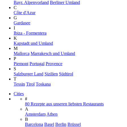
Bayr. Alpenvorland
Berliner Umland
C
Côte d'Azur
G
Gardasee
I
Ibiza - Formentera
K
Kapstadt und Umland
M
Mallorca
Marrakesch und Umland
P
Piemont
Portugal
Provence
S
Salzburger Land
Sizilien
Südtirol
T
Tessin
Tirol
Toskana
Cities
#
80 Rezepte aus unseren liebsten Restaurants
A
Amsterdam
Athen
B
Barcelona
Basel
Berlin
Brüssel