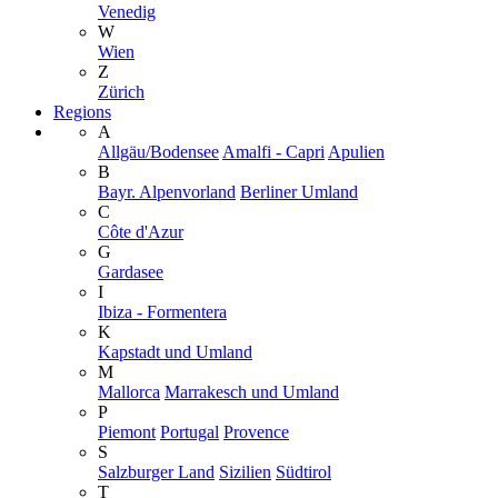
Venedig
W
Wien
Z
Zürich
Regions
A
Allgäu/Bodensee
Amalfi - Capri
Apulien
B
Bayr. Alpenvorland
Berliner Umland
C
Côte d'Azur
G
Gardasee
I
Ibiza - Formentera
K
Kapstadt und Umland
M
Mallorca
Marrakesch und Umland
P
Piemont
Portugal
Provence
S
Salzburger Land
Sizilien
Südtirol
T