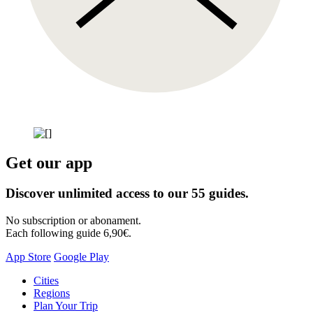
Get our app
Discover unlimited access to our 55 guides.
No subscription or abonament.
Each following guide 6,90€.
App Store
Google Play
Skip
Cities
to
Regions
content
Plan Your Trip