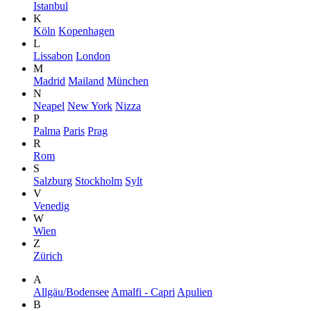
Istanbul
K
Köln
Kopenhagen
L
Lissabon
London
M
Madrid
Mailand
München
N
Neapel
New York
Nizza
P
Palma
Paris
Prag
R
Rom
S
Salzburg
Stockholm
Sylt
V
Venedig
W
Wien
Z
Zürich
A
Allgäu/Bodensee
Amalfi - Capri
Apulien
B