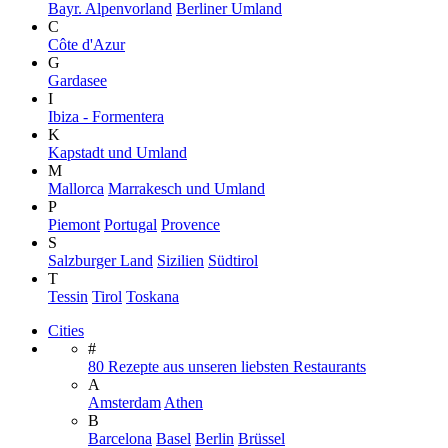
Bayr. Alpenvorland
Berliner Umland
C
Côte d'Azur
G
Gardasee
I
Ibiza - Formentera
K
Kapstadt und Umland
M
Mallorca
Marrakesch und Umland
P
Piemont
Portugal
Provence
S
Salzburger Land
Sizilien
Südtirol
T
Tessin
Tirol
Toskana
Cities
#
80 Rezepte aus unseren liebsten Restaurants
A
Amsterdam
Athen
B
Barcelona
Basel
Berlin
Brüssel