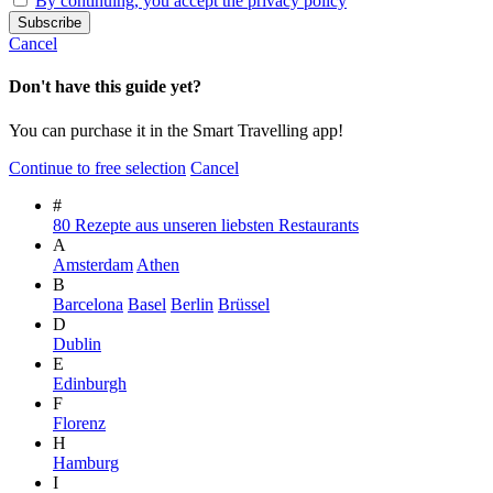
By continuing, you accept the privacy policy
Cancel
Don't have this guide yet?
You can purchase it in the Smart Travelling app!
Continue to free selection
Cancel
#
80 Rezepte aus unseren liebsten Restaurants
A
Amsterdam
Athen
B
Barcelona
Basel
Berlin
Brüssel
D
Dublin
E
Edinburgh
F
Florenz
H
Hamburg
I