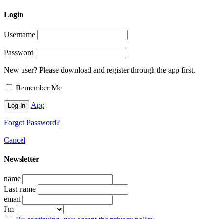
Login
Username
Password
New user? Please download and register through the app first.
Remember Me
App
Forgot Password?
Cancel
Newsletter
name
Last name
email
I'm