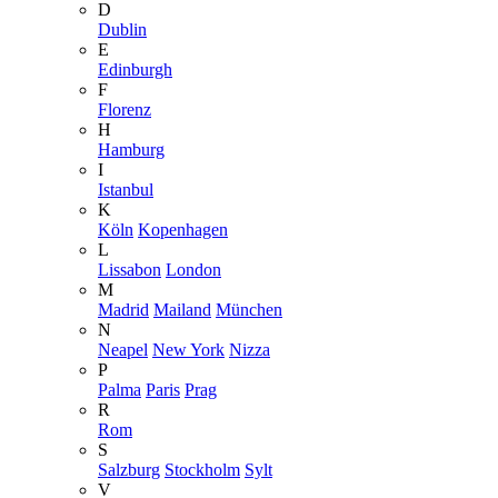
D
Dublin
E
Edinburgh
F
Florenz
H
Hamburg
I
Istanbul
K
Köln
Kopenhagen
L
Lissabon
London
M
Madrid
Mailand
München
N
Neapel
New York
Nizza
P
Palma
Paris
Prag
R
Rom
S
Salzburg
Stockholm
Sylt
V