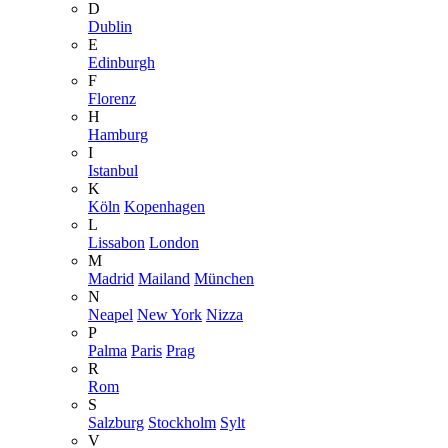
D
Dublin
E
Edinburgh
F
Florenz
H
Hamburg
I
Istanbul
K
Köln
Kopenhagen
L
Lissabon
London
M
Madrid
Mailand
München
N
Neapel
New York
Nizza
P
Palma
Paris
Prag
R
Rom
S
Salzburg
Stockholm
Sylt
V