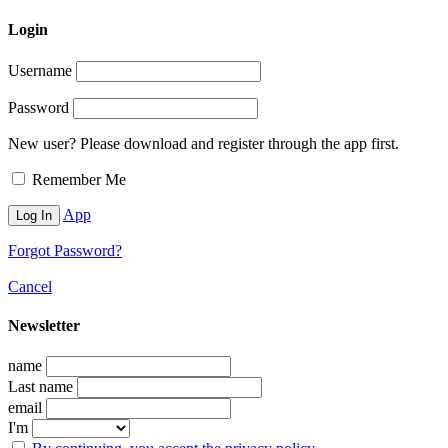
Login
Username
Password
New user? Please download and register through the app first.
Remember Me
App
Forgot Password?
Cancel
Newsletter
name
Last name
email
I'm