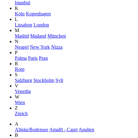
Istanbul
K
Köln
Kopenhagen
L
Lissabon
London
M
Madrid
Mailand
München
N
Neapel
New York
Nizza
P
Palma
Paris
Prag
R
Rom
S
Salzburg
Stockholm
Sylt
V
Venedig
W
Wien
Z
Zürich
A
Allgäu/Bodensee
Amalfi - Capri
Apulien
B