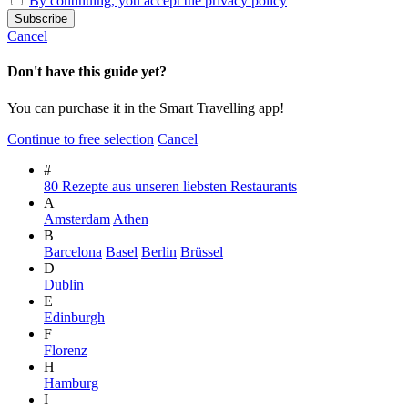
By continuing, you accept the privacy policy
Cancel
Don't have this guide yet?
You can purchase it in the Smart Travelling app!
Continue to free selection
Cancel
#
80 Rezepte aus unseren liebsten Restaurants
A
Amsterdam
Athen
B
Barcelona
Basel
Berlin
Brüssel
D
Dublin
E
Edinburgh
F
Florenz
H
Hamburg
I