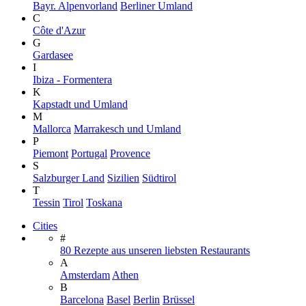
Bayr. Alpenvorland
Berliner Umland
C
Côte d'Azur
G
Gardasee
I
Ibiza - Formentera
K
Kapstadt und Umland
M
Mallorca
Marrakesch und Umland
P
Piemont
Portugal
Provence
S
Salzburger Land
Sizilien
Südtirol
T
Tessin
Tirol
Toskana
Cities
#
80 Rezepte aus unseren liebsten Restaurants
A
Amsterdam
Athen
B
Barcelona
Basel
Berlin
Brüssel