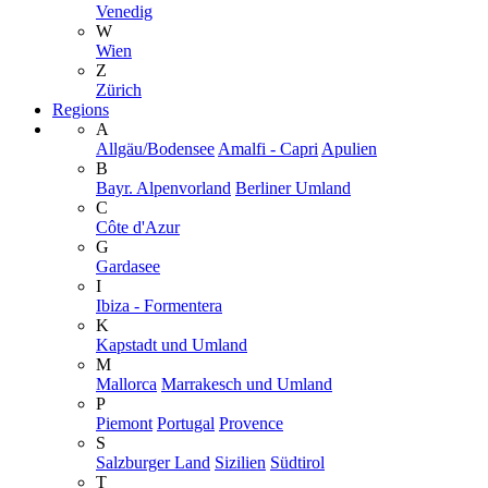
Venedig
W
Wien
Z
Zürich
Regions
A
Allgäu/Bodensee
Amalfi - Capri
Apulien
B
Bayr. Alpenvorland
Berliner Umland
C
Côte d'Azur
G
Gardasee
I
Ibiza - Formentera
K
Kapstadt und Umland
M
Mallorca
Marrakesch und Umland
P
Piemont
Portugal
Provence
S
Salzburger Land
Sizilien
Südtirol
T