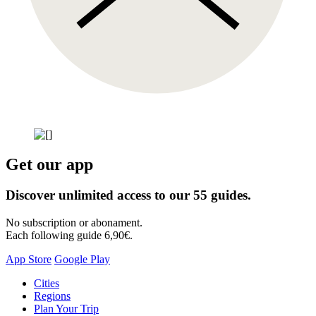
Get our app
Discover unlimited access to our 55 guides.
No subscription or abonament.
Each following guide 6,90€.
App Store
Google Play
Skip
Cities
to
Regions
content
Plan Your Trip