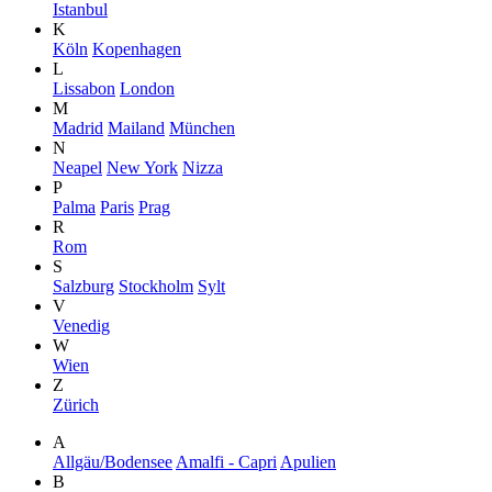
Istanbul
K
Köln
Kopenhagen
L
Lissabon
London
M
Madrid
Mailand
München
N
Neapel
New York
Nizza
P
Palma
Paris
Prag
R
Rom
S
Salzburg
Stockholm
Sylt
V
Venedig
W
Wien
Z
Zürich
A
Allgäu/Bodensee
Amalfi - Capri
Apulien
B