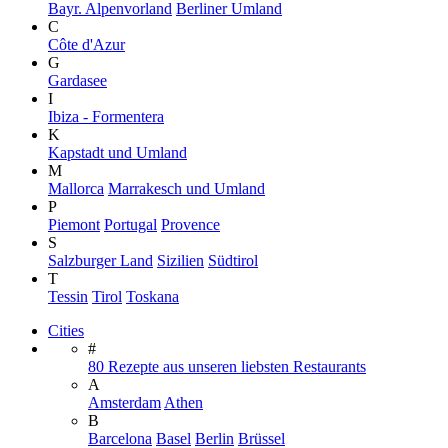
Bayr. Alpenvorland
Berliner Umland
C
Côte d'Azur
G
Gardasee
I
Ibiza - Formentera
K
Kapstadt und Umland
M
Mallorca
Marrakesch und Umland
P
Piemont
Portugal
Provence
S
Salzburger Land
Sizilien
Südtirol
T
Tessin
Tirol
Toskana
Cities
#
80 Rezepte aus unseren liebsten Restaurants
A
Amsterdam
Athen
B
Barcelona
Basel
Berlin
Brüssel