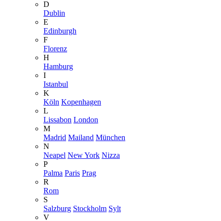
D
Dublin
E
Edinburgh
F
Florenz
H
Hamburg
I
Istanbul
K
Köln
Kopenhagen
L
Lissabon
London
M
Madrid
Mailand
München
N
Neapel
New York
Nizza
P
Palma
Paris
Prag
R
Rom
S
Salzburg
Stockholm
Sylt
V