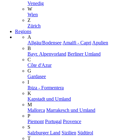
Venedig
W
Wien
Z
Zürich
Regions
A
Allgäu/Bodensee
Amalfi - Capri
Apulien
B
Bayr. Alpenvorland
Berliner Umland
C
Côte d'Azur
G
Gardasee
I
Ibiza - Formentera
K
Kapstadt und Umland
M
Mallorca
Marrakesch und Umland
P
Piemont
Portugal
Provence
S
Salzburger Land
Sizilien
Südtirol
T