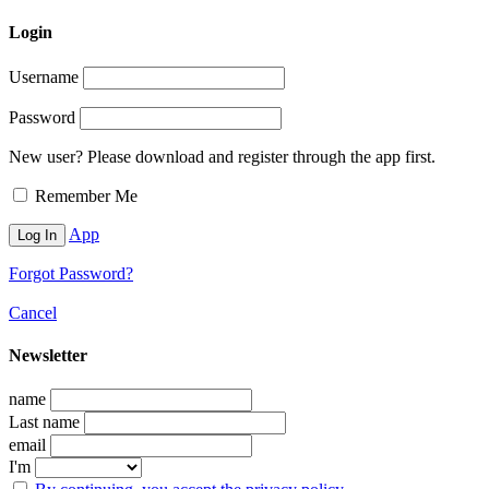
Login
Username
Password
New user? Please download and register through the app first.
Remember Me
App
Forgot Password?
Cancel
Newsletter
name
Last name
email
I'm