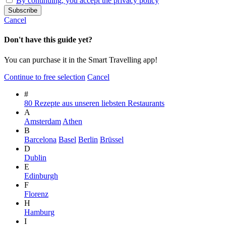
By continuing, you accept the privacy policy
Cancel
Don't have this guide yet?
You can purchase it in the Smart Travelling app!
Continue to free selection
Cancel
#
80 Rezepte aus unseren liebsten Restaurants
A
Amsterdam
Athen
B
Barcelona
Basel
Berlin
Brüssel
D
Dublin
E
Edinburgh
F
Florenz
H
Hamburg
I