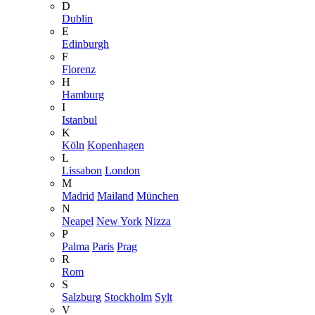
D
Dublin
E
Edinburgh
F
Florenz
H
Hamburg
I
Istanbul
K
Köln
Kopenhagen
L
Lissabon
London
M
Madrid
Mailand
München
N
Neapel
New York
Nizza
P
Palma
Paris
Prag
R
Rom
S
Salzburg
Stockholm
Sylt
V