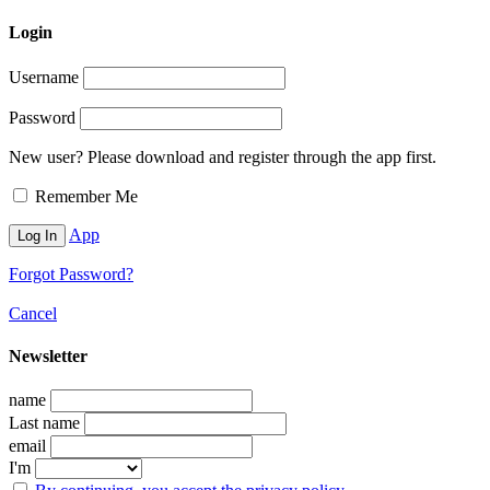
Login
Username
Password
New user? Please download and register through the app first.
Remember Me
App
Forgot Password?
Cancel
Newsletter
name
Last name
email
I'm