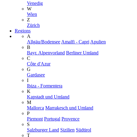
Venedig
W
Wien
Z
Zürich
Regions
A
Allgäu/Bodensee
Amalfi - Capri
Apulien
B
Bayr. Alpenvorland
Berliner Umland
C
Côte d'Azur
G
Gardasee
I
Ibiza - Formentera
K
Kapstadt und Umland
M
Mallorca
Marrakesch und Umland
P
Piemont
Portugal
Provence
S
Salzburger Land
Sizilien
Südtirol
T