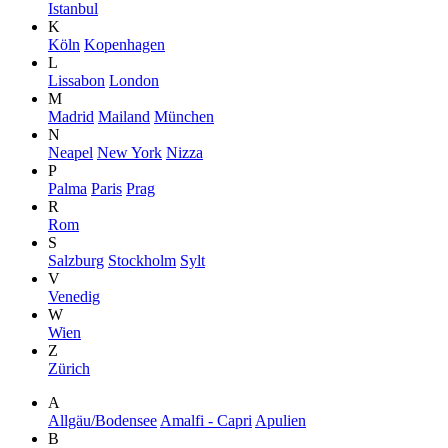
Istanbul
K
Köln
Kopenhagen
L
Lissabon
London
M
Madrid
Mailand
München
N
Neapel
New York
Nizza
P
Palma
Paris
Prag
R
Rom
S
Salzburg
Stockholm
Sylt
V
Venedig
W
Wien
Z
Zürich
A
Allgäu/Bodensee
Amalfi - Capri
Apulien
B