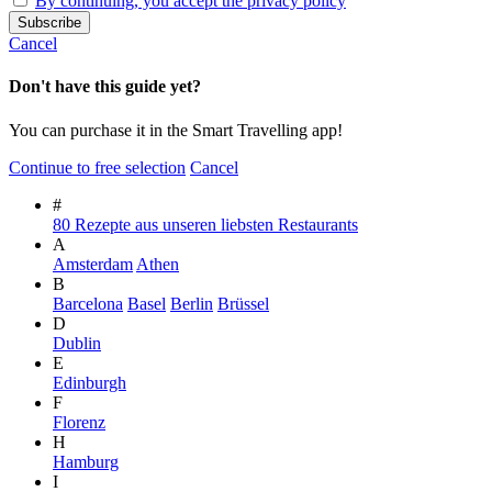
By continuing, you accept the privacy policy
Cancel
Don't have this guide yet?
You can purchase it in the Smart Travelling app!
Continue to free selection
Cancel
#
80 Rezepte aus unseren liebsten Restaurants
A
Amsterdam
Athen
B
Barcelona
Basel
Berlin
Brüssel
D
Dublin
E
Edinburgh
F
Florenz
H
Hamburg
I