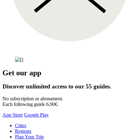
Get our app
Discover unlimited access to our 55 guides.
No subscription or abonament.
Each following guide 6,90€.
App Store
Google Play
Skip
Cities
to
Regions
content
Plan Your Trip