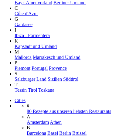
Bayr. Alpenvorland
Berliner Umland
C
Côte d'Azur
G
Gardasee
I
Ibiza - Formentera
K
Kapstadt und Umland
M
Mallorca
Marrakesch und Umland
P
Piemont
Portugal
Provence
S
Salzburger Land
Sizilien
Südtirol
T
Tessin
Tirol
Toskana
Cities
#
80 Rezepte aus unseren liebsten Restaurants
A
Amsterdam
Athen
B
Barcelona
Basel
Berlin
Brüssel