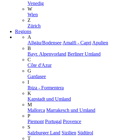
Venedig
W
Wien
Z
Zürich
Regions
A
Allgäu/Bodensee
Amalfi - Capri
Apulien
B
Bayr. Alpenvorland
Berliner Umland
C
Côte d'Azur
G
Gardasee
I
Ibiza - Formentera
K
Kapstadt und Umland
M
Mallorca
Marrakesch und Umland
P
Piemont
Portugal
Provence
S
Salzburger Land
Sizilien
Südtirol
T