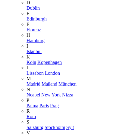
D
Dublin
E
Edinburgh
F
Florenz
H
Hamburg
I
Istanbul
K
Köln
Kopenhagen
L
Lissabon
London
M
Madrid
Mailand
München
N
Neapel
New York
Nizza
P
Palma
Paris
Prag
R
Rom
S
Salzburg
Stockholm
Sylt
V