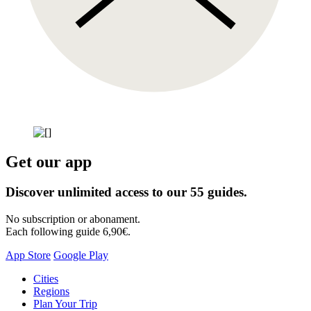
Get our app
Discover unlimited access to our 55 guides.
No subscription or abonament.
Each following guide 6,90€.
App Store
Google Play
Skip
Cities
to
Regions
content
Plan Your Trip