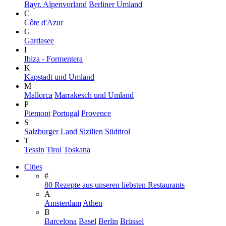
Bayr. Alpenvorland
Berliner Umland
C
Côte d'Azur
G
Gardasee
I
Ibiza - Formentera
K
Kapstadt und Umland
M
Mallorca
Marrakesch und Umland
P
Piemont
Portugal
Provence
S
Salzburger Land
Sizilien
Südtirol
T
Tessin
Tirol
Toskana
Cities
#
80 Rezepte aus unseren liebsten Restaurants
A
Amsterdam
Athen
B
Barcelona
Basel
Berlin
Brüssel