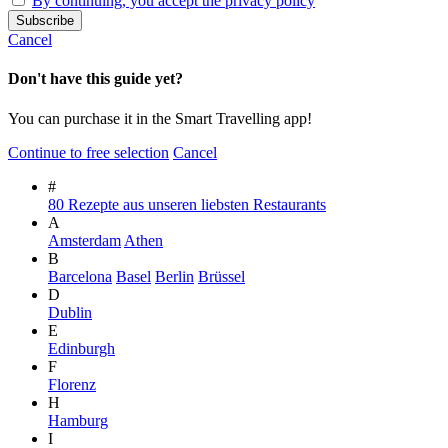
By continuing, you accept the privacy policy
Cancel
Don't have this guide yet?
You can purchase it in the Smart Travelling app!
Continue to free selection
Cancel
#
80 Rezepte aus unseren liebsten Restaurants
A
Amsterdam
Athen
B
Barcelona
Basel
Berlin
Brüssel
D
Dublin
E
Edinburgh
F
Florenz
H
Hamburg
I