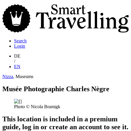
S
T
Search
Login
DE
/
EN
Nizza
, Museums
Musée Photographie Charles Nègre
Photo © Nicola Bramigk
This location is included in a premium
guide, log in or create an account to see it.