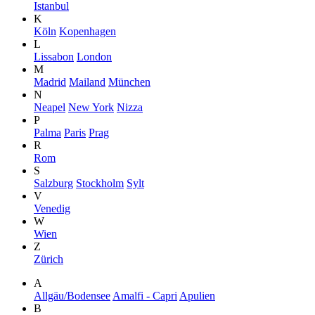
Istanbul
K
Köln
Kopenhagen
L
Lissabon
London
M
Madrid
Mailand
München
N
Neapel
New York
Nizza
P
Palma
Paris
Prag
R
Rom
S
Salzburg
Stockholm
Sylt
V
Venedig
W
Wien
Z
Zürich
A
Allgäu/Bodensee
Amalfi - Capri
Apulien
B