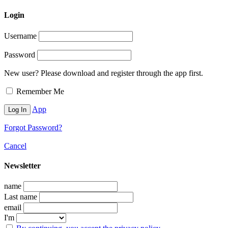
Login
Username
Password
New user? Please download and register through the app first.
Remember Me
App
Forgot Password?
Cancel
Newsletter
name
Last name
email
I'm